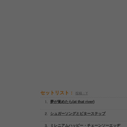
セットリスト：
投稿：Y
夢が覚めたら(at that river)
シュガーソングとビターステップ
ミレニアムハッピー・チェーンソーエッヂ