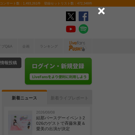
ンサート数：1,493,261件 登録セットリスト数：472,348件
イブQ&A
企画
ランキング
情報投稿
新着ニュース
新着ライブレポート
2026/08/08
結那バースデーイベント2
026のゲストで斉藤朱夏＆
愛美の出演が決定