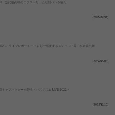
UARE GARDEN 当代最高峰のエクストリームな対バンを観た
(2025/07/31)
ESTIVAL 2023』ライブレポートーー多彩で感服するステージに岡山が狂喜乱舞
(2023/04/03)
2日目トップバッターを飾る＜バズリズム LIVE 2022＞
(2022/11/10)