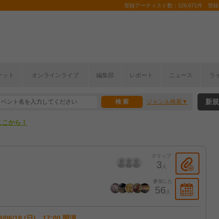
登録アーティスト数：126,671件 登録コ
ケット
オンラインライブ
編集部
レポート
ニュース
ラ
ここから！
新規
ジャンル検索
上半期編発表！
ここから！
上半期編発表！
クリップ
3
人
参加した
56
人
3/06/18 (日) 17:00 開演