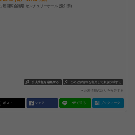
古屋国際会議場 センチュリーホール (愛知県)
公演情報を編集する
この公演情報を利用して新規投稿する
▼公演情報の誤りを報告する
ポスト
シェア
LINEで送る
ブックマーク