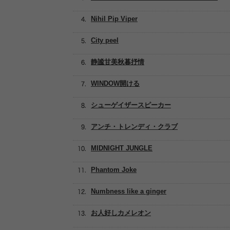
Nihil Pip Viper
City peel
静謐甘美秋暮抒情
WINDOW開ける
シューゲイザースピーカー
アンチ・トレンディ・クラブ
MIDNIGHT JUNGLE
Phantom Joke
Numbness like a ginger
お人好しカメレオン