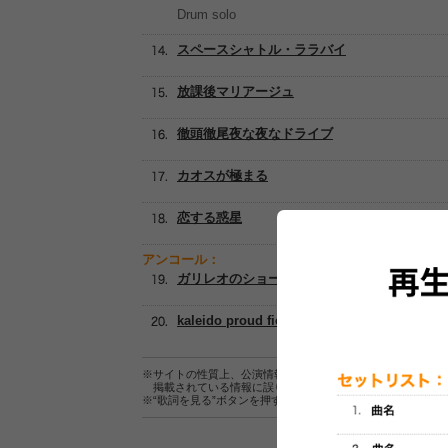
Drum solo
スペースシャトル・ララバイ
放課後マリアージュ
徹頭徹尾夜な夜なドライブ
カオスが極まる
恋する惑星
アンコール：
ガリレオのショーケース
kaleido proud fiesta
※サイトの性質上、公演情報およびセットリスト情報の正確
掲載されている情報に誤りがある場合は、
こちら
よりご連
※“歌詞を見る”ボタンを押すと、株式会社ページワンが運営