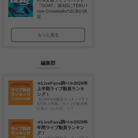
KTR主催ライブイベント
『GOAT』第4回にTERU f
rom Crossfaithの出演が決
定
もっと見る
編集部
≪LiveFans調べ≫2026年
上半期ライブ動員ランキ
ング！
【LiveFans独自ランキング】2
026年上半期、ライブの動員数
が多かったのは…！？
≪LiveFans調べ≫2025年
年間ライブ動員ランキン
グ！
【LiveFans独自ランキング】2