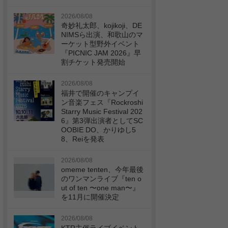
2026/08/08
奇妙礼太郎、kojikoji、DE
NIMSら出演、和歌山のマ
ーケット型野外イベント
『PICNIC JAM 2026』早
割チケット発売開始
2026/08/08
福井で開催のキャンプイ
ン音楽フェス『Rockroshi
Starry Music Festival 202
6』第3弾出演者としてSC
OOBIE DO、かりゆし5
8、Reiを発表
2026/08/08
omeme tenten、今年最後
のワンマンライブ『ten o
ut of ten 〜one man〜』
を11月に開催決定
2026/08/08