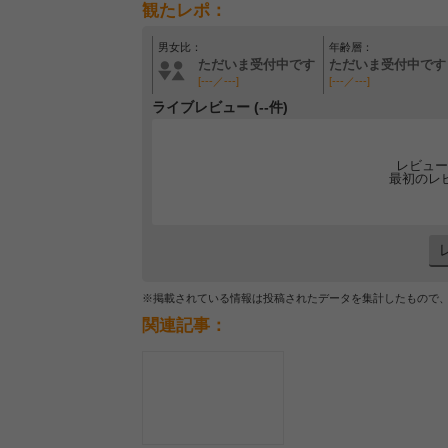
観たレポ：
男女比：
年齢層：
ただいま受付中です
ただいま受付中です
[---／---]
[---／---]
ライブレビュー (--件)
レビュー
最初のレ
※掲載されている情報は投稿されたデータを集計したもので
関連記事：