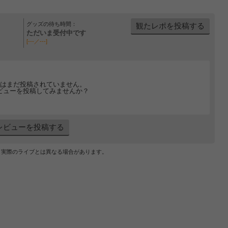
グッズの待ち時間：
観たレポを投稿する
ただいま受付中です
[---／---]
はまだ投稿されていません。
ビューを投稿してみませんか？
レビューを投稿する
、実際のライブとは異なる場合があります。