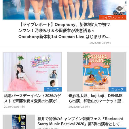
ライブレポート
【ライブレポート】Onephony、新体制7人で初ワ
ンマン！乃咲みり＆今田優衣が決意語る＜
Onephony新体制1st Oneman Live はじまりの夏
＞
2026/08/08 (土)
ニュース
ニュース
結那バースデーイベント2026のゲ
奇妙礼太郎、kojikoji、DENIMS
ストで斉藤朱夏＆愛美の出演が決
ら出演、和歌山のマーケット型野
定
外イベント『PICNIC JAM
2026/08/08 (土)
2026/08/08 (土)
2026』早割チケット発売開始
福井で開催のキャンプイン音楽フェス『Rockroshi
Starry Music Festival 2026』第3弾出演者として
2026/08/08 (土)