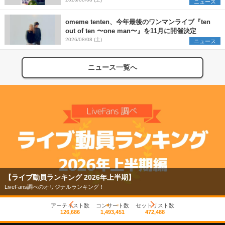
SCOOBIE DO、かりゆし58、Reiを発表
ニュース
omeme tenten、今年最後のワンマンライブ『ten
out of ten 〜one man〜』を11月に開催決定
2026/08/08 (土)
ニュース
ニュース一覧へ
【ライブ動員ランキング 2026年上半期】
LiveFans調べのオリジナルランキング！
アーティスト数
コンサート数
セットリスト数
126,686
1,493,451
472,488