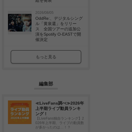
組を発表
2026/08/05
OddRe:、デジタルシング
ル「黄泉還」をリリー
ス 全国ツアーの追加公
演をSpotify O-EASTで開
催決定
もっと見る
編集部
≪LiveFans調べ≫2026年
上半期ライブ動員ランキ
ング！
【LiveFans独自ランキング】2
026年上半期、ライブの動員数
が多かったのは…！？