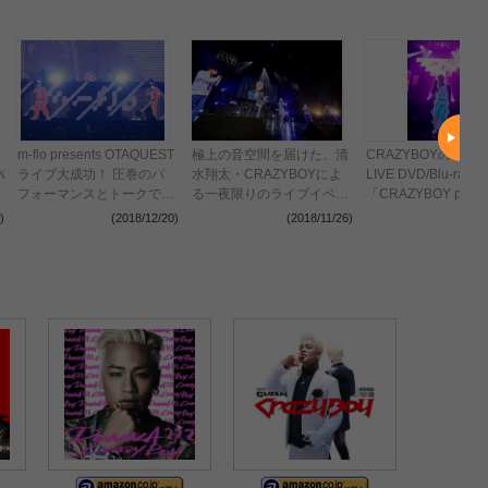
m-flo presents OTAQUEST
極上の音空間を届けた、清
CRAZYBOYの初ツ
ING&KING」
ライブ大成功！ 圧巻のパ
水翔太・CRAZYBOYによ
LIVE DVD/Blu-ray D
フォーマンスとトークで
る一夜限りのライブイベン
「CRAZYBOY prese
5000人熱狂
ト “BREAK OUT presents
NEOTOKYO ~THE
)
(2018/12/20)
(2018/11/26)
(2018
THE DAY”
PRIVATE PARTY 2
12月19日（水）リ
決定！