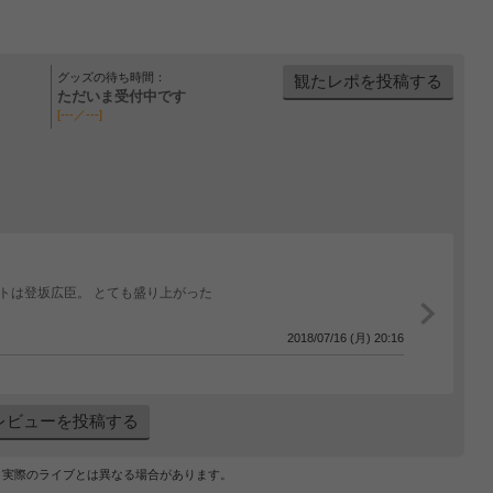
グッズの待ち時間：
観たレポを投稿する
ただいま受付中です
[---／---]
トは登坂広臣。 とても盛り上がった ️
2018/07/16 (月) 20:16
レビューを投稿する
、実際のライブとは異なる場合があります。