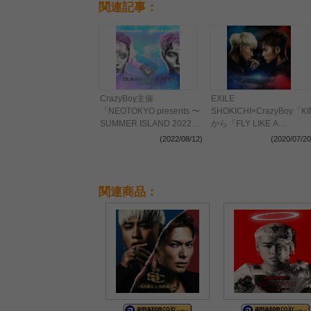
関連記事：
CrazyBoy主催
EXILE
「NEOTOKYO presents 〜
SHOKICHI×CrazyBoy「K
SUMMER ISLAND 2022
から「FLY LIKE A
～」の第1弾ゲスト発表
DRAGON」が先行配信
(2022/08/12)
(2020/07/20
へ 生配信会見でシングル
詳細発表＆MV解禁も
関連商品：