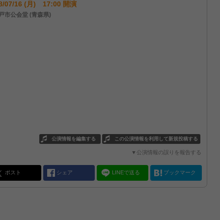
8/07/16 (月) 17:00 開演
戸市公会堂 (青森県)
公演情報を編集する
この公演情報を利用して新規投稿する
▼公演情報の誤りを報告する
ポスト
シェア
LINEで送る
ブックマーク