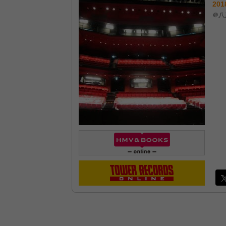
201
＠八