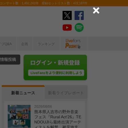
ンサート数：1,492,242件 登録セットリスト数：472,187件
イブQ&A
企画
ランキング
情報投稿
新着ニュース
新着ライブレポート
2026/08/06
熊本県人吉市の野外音楽
フェス『Rural Act'26』TE
NDOUJIら最終出演アーテ
ィストを解禁 被災地支