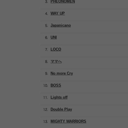
PHEONOMEN
WAY UP
Japanicano
UNI
LOCO
ママへ
No more Cry
BOSS
Lights off
Double Play
MIGHTY WARRIORS