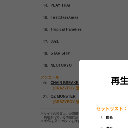
PLAY THAT
FirstClassXmas
Tropical Paradise
0921
STAR SHIP
NEOTOKYO
アンコール：
CHAIN BREAKER
（CRAZYBOY,登坂広臣）
OZ MONSTER
（CRAZYBOY,登坂広臣）
※サイトの性質上、公演情報およびセットリスト情報の正確
掲載されている情報に誤りがある場合は、
こちら
よりご連
※“歌詞を見る”ボタンを押すと、株式会社ページワンが運営