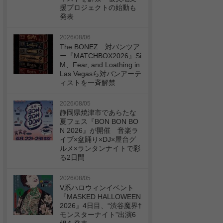
援プロジェクトの始動も
発表
2026/08/06
The BONEZ 対バンツア
ー『MATCHBOX2026』Si
M、Fear, and Loathing in
Las Vegasら対バンアーテ
ィストを一斉解禁
2026/08/05
静岡県焼津市であらたな
夏フェス『BON BON BO
N 2026』が開催 音楽ラ
イブ×盆踊り×DJ×屋台グ
ルメ×ランタンナイトで彩
る2日間
2026/08/05
V系ハロウィンイベント
『MASKED HALLOWEEN
2026』4日目、“渋谷魔界†
モンスターナイト”出演6