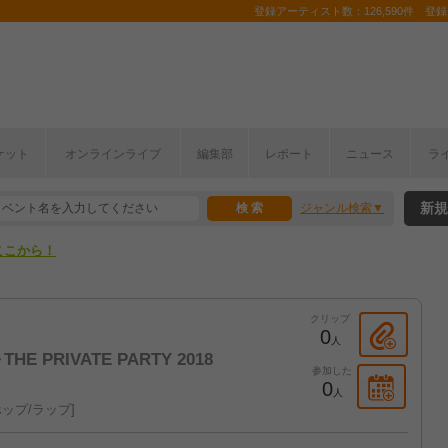
登録アーティスト数：126,590件 登録コ
ケット
オンラインライブ
編集部
レポート
ニュース
ラ
ここから！
新規
ジャンル検索
上半期編発表！
ここから！
上半期編発表！
クリップ
0
人
THE PRIVATE PARTY 2018
参加した
0
人
ップ/ラップ