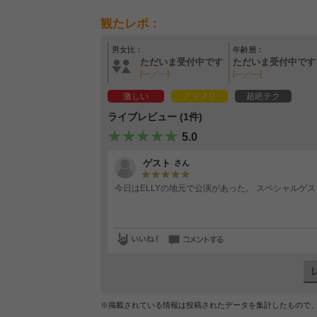
観たレポ：
男女比：
年齢層：
ただいま受付中です
ただいま受付中です
[---／---]
[---／---]
激しい
ノリノリ
超絶テク
ライブレビュー (1件)
5.0
ゲスト
さん
今日はELLYの地元で公演があった。 スペシャルゲス
※掲載されている情報は投稿されたデータを集計したもので