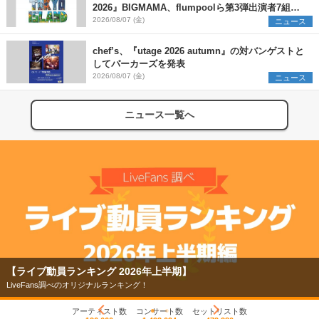
2026』BIGMAMA、flumpoolら第3弾出演者7組を
発表 ワークショップ・アート出展者を募集
2026/08/07 (金)
ニュース
chef’s、『utage 2026 autumn』の対バンゲストと
してパーカーズを発表
2026/08/07 (金)
ニュース
ニュース一覧へ
【ライブ動員ランキング 2026年上半期】
LiveFans調べのオリジナルランキング！
アーティスト数
コンサート数
セットリスト数