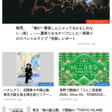
ライブレポート
映秀。 「俺が一番楽しんじゃってるかもしれな
い（笑）」――夏祭りをモチーフにした一夜限り
のスペシャルライブ『色祭』レポート
2026/08/07 (金)
ニュース
ニュース
ハナレグミ、北関東＆中国山陰、
長野で開催の『りんご音楽祭
東京大阪を巡る弾き語りツアー10
2026』Olive Oil、TENDOUJIら
月より開催決定
第11弾出演アーティスト（16組）
2026/08/07 (金)
2026/08/07 (金)
を発表
東京「海の森公園」で開催の『TOKYO ISLAND