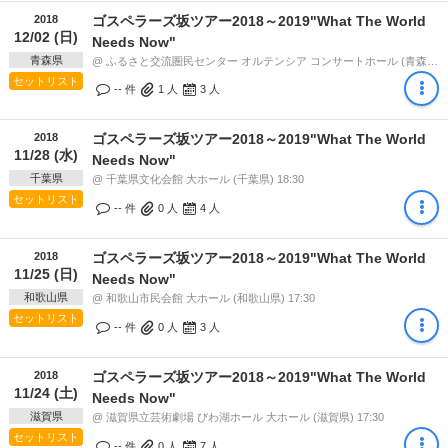
2018
ゴスペラーズ坂ツアー2018～2019"What The World
12/02 (日)
Needs Now"
青森県
@ ふるさと交流圏民センター オルテンシア コンサートホール (青森県) 17:30
セットリスト
-- 件
1
人
3
人
2018
ゴスペラーズ坂ツアー2018～2019"What The World
11/28 (水)
Needs Now"
千葉県
@ 千葉県文化会館 大ホール (千葉県) 18:30
セットリスト
-- 件
0
人
4
人
2018
ゴスペラーズ坂ツアー2018～2019"What The World
11/25 (日)
Needs Now"
和歌山県
@ 和歌山市民会館 大ホール (和歌山県) 17:30
セットリスト
-- 件
0
人
3
人
2018
ゴスペラーズ坂ツアー2018～2019"What The World
11/24 (土)
Needs Now"
滋賀県
@ 滋賀県立芸術劇場 びわ湖ホール 大ホール (滋賀県) 17:30
セットリスト
-- 件
0
人
7
人