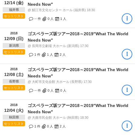
12/14 (金)
Needs Now"
福井県
@ 鯖江市文化センター ホール (福井県) 18:30
セットリスト
-- 件
0
人
1
人
2018
ゴスペラーズ坂ツアー2018～2019"What The World
12/09 (日)
Needs Now"
新潟県
@ 長岡市立劇場 大ホール (新潟県) 17:30
セットリスト
1 件
1
人
2
人
2018
ゴスペラーズ坂ツアー2018～2019"What The World
12/08 (土)
Needs Now"
長野県
@ 大町市文化会館 大ホール (長野県) 17:30
セットリスト
-- 件
0
人
0
人
2018
ゴスペラーズ坂ツアー2018～2019"What The World
12/04 (火)
Needs Now"
秋田県
@ 大曲市民会館 大ホール (秋田県) 18:30
セットリスト
1 件
0
人
2
人