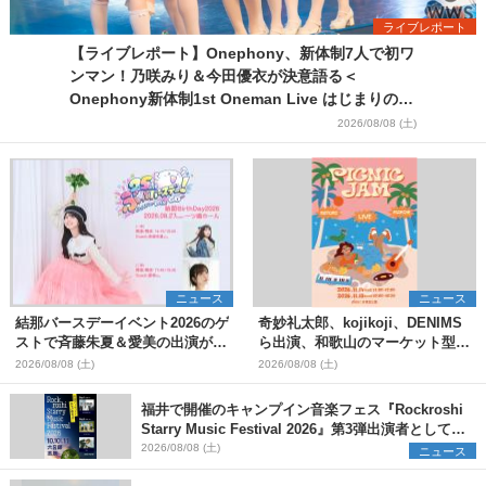
ライブレポート
【ライブレポート】Onephony、新体制7人で初ワ
ンマン！乃咲みり＆今田優衣が決意語る＜
Onephony新体制1st Oneman Live はじまりの夏
＞
2026/08/08 (土)
ニュース
ニュース
結那バースデーイベント2026のゲ
奇妙礼太郎、kojikoji、DENIMS
ストで斉藤朱夏＆愛美の出演が決
ら出演、和歌山のマーケット型野
定
外イベント『PICNIC JAM
2026/08/08 (土)
2026/08/08 (土)
2026』早割チケット発売開始
福井で開催のキャンプイン音楽フェス『Rockroshi
Starry Music Festival 2026』第3弾出演者として
SCOOBIE DO、かりゆし58、Reiを発表
2026/08/08 (土)
ニュース