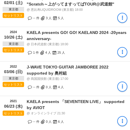
02/01 (土)
"Scratch～上がってますってばTOUR@武道館"
東京都
@ 恵比寿LIQUIDROOM (東京都) 18:00
セットリスト
-- 件
3
人
5
人
2024
KAELA presents GO! GO! KAELAND 2024 -20years
10/26 (土)
anniversary-
東京都
@ 日本武道館 (東京都) 18:00
セットリスト
1 件
4
人
25
人
2022
J-WAVE TOKYO GUITAR JAMBOREE 2022
03/06 (日)
supported by 奥村組
東京都
@ 両国国技館 (東京都) 17:00
セットリスト
-- 件
0
人
4
人
2021
KAELA presents 「SEVENTEEN LIVE」 supported
06/23 (水)
by AVIOT
セットリスト
@ オンラインライブ 21:30
-- 件
0
人
6
人