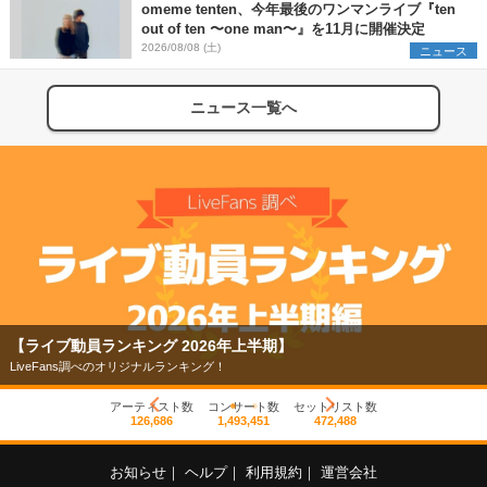
omeme tenten、今年最後のワンマンライブ『ten
out of ten 〜one man〜』を11月に開催決定
2026/08/08 (土)
ニュース
ニュース一覧へ
【ライブ動員ランキング 2026年上半期】
LiveFans調べのオリジナルランキング！
アーティスト数
コンサート数
セットリスト数
126,686
1,493,451
472,488
お知らせ
｜
ヘルプ
｜
利用規約
｜
運営会社