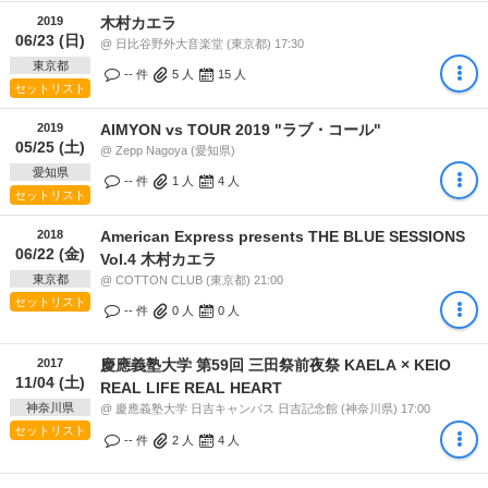
2019
木村カエラ
06/23 (日)
@ 日比谷野外大音楽堂 (東京都) 17:30
東京都
-- 件
5
人
15
人
セットリスト
2019
AIMYON vs TOUR 2019 "ラブ・コール"
05/25 (土)
@ Zepp Nagoya (愛知県)
愛知県
-- 件
1
人
4
人
セットリスト
2018
American Express presents THE BLUE SESSIONS
06/22 (金)
Vol.4 木村カエラ
東京都
@ COTTON CLUB (東京都) 21:00
セットリスト
-- 件
0
人
0
人
2017
慶應義塾大学 第59回 三田祭前夜祭 KAELA × KEIO
11/04 (土)
REAL LIFE REAL HEART
神奈川県
@ 慶應義塾大学 日吉キャンパス 日吉記念館 (神奈川県) 17:00
セットリスト
-- 件
2
人
4
人