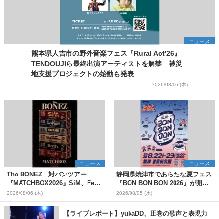
ニュース
熊本県人吉市の野外音楽フェス『Rural Act'26』
TENDOUJIら最終出演アーティストを解禁 被災
地支援プロジェクトの始動も発表
2026/08/06 (木)
ニュース
ニュース
The BONEZ 対バンツアー
静岡県焼津市であらたな夏フェス
『MATCHBOX2026』SiM、Fear,
『BON BON BON 2026』が開
and Loathing in Las Vegasら対
催 音楽ライブ×盆踊り×DJ×屋台
2026/08/06 (木)
2026/08/05 (水)
バンアーティストを一斉解禁
グルメ×ランタンナイトで彩る2日
間
【ライブレポート】yukaDD、圧巻の歌声と表現力