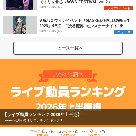
でトリを飾る＜WWS FESTIVAL vol.2＞
2026/08/05 (水)
ライブレポート
V系ハロウィンイベント『MASKED HALLOWEEN
2026』4日目、“渋谷魔界†モンスターナイト”出演6
組を発表
2026/08/05 (水)
ニュース
ニュース一覧へ
【ライブ動員ランキング 2026年上半期】
LiveFans調べのオリジナルランキング！
アーティスト数
コンサート数
セットリスト数
126,599
1,492,534
472,220