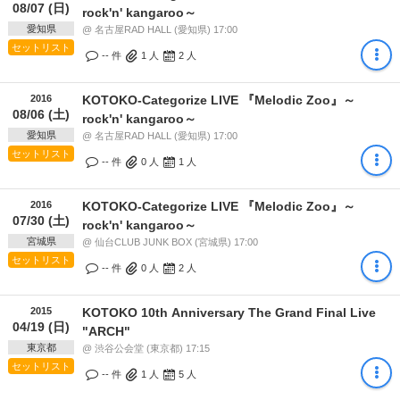
08/07 (日)
rock'n' kangaroo～
愛知県
@ 名古屋RAD HALL (愛知県) 17:00
セットリスト
-- 件
1
人
2
人
2016
KOTOKO-Categorize LIVE 『Melodic Zoo』～
08/06 (土)
rock'n' kangaroo～
愛知県
@ 名古屋RAD HALL (愛知県) 17:00
セットリスト
-- 件
0
人
1
人
2016
KOTOKO-Categorize LIVE 『Melodic Zoo』～
07/30 (土)
rock'n' kangaroo～
宮城県
@ 仙台CLUB JUNK BOX (宮城県) 17:00
セットリスト
-- 件
0
人
2
人
2015
KOTOKO 10th Anniversary The Grand Final Live
04/19 (日)
"ARCH"
東京都
@ 渋谷公会堂 (東京都) 17:15
セットリスト
-- 件
1
人
5
人