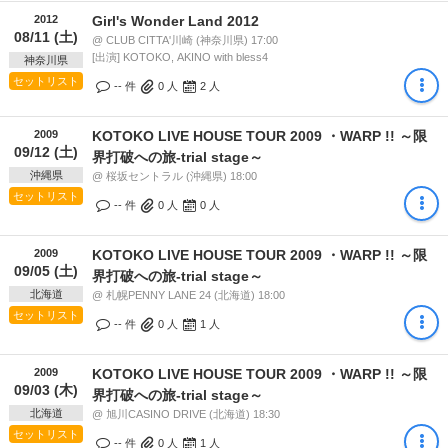
2012
Girl's Wonder Land 2012
08/11 (土)
@ CLUB CITTA'川崎 (神奈川県) 17:00
[出演] KOTOKO, AKINO with bless4
神奈川県
セットリスト
-- 件
0
人
2
人
2009
KOTOKO LIVE HOUSE TOUR 2009 ・WARP !! ～限
09/12 (土)
界打破への旅-trial stage～
沖縄県
@ 桜坂セントラル (沖縄県) 18:00
セットリスト
-- 件
0
人
0
人
2009
KOTOKO LIVE HOUSE TOUR 2009 ・WARP !! ～限
09/05 (土)
界打破への旅-trial stage～
北海道
@ 札幌PENNY LANE 24 (北海道) 18:00
セットリスト
-- 件
0
人
1
人
2009
KOTOKO LIVE HOUSE TOUR 2009 ・WARP !! ～限
09/03 (木)
界打破への旅-trial stage～
北海道
@ 旭川CASINO DRIVE (北海道) 18:30
セットリスト
-- 件
0
人
1
人