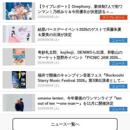
【ライブレポート】Onephony、新体制7人で初ワ
ンマン！乃咲みり＆今田優衣が決意語る＜
Onephony新体制1st Oneman Live はじまりの夏
2026/08/08 (土)
ライブレポート
＞
結那バースデーイベント2026のゲストで斉藤朱夏
＆愛美の出演が決定
2026/08/08 (土)
ニュース
奇妙礼太郎、kojikoji、DENIMSら出演、和歌山の
マーケット型野外イベント『PICNIC JAM 2026』
早割チケット発売開始
2026/08/08 (土)
ニュース
福井で開催のキャンプイン音楽フェス『Rockroshi
Starry Music Festival 2026』第3弾出演者として
SCOOBIE DO、かりゆし58、Reiを発表
2026/08/08 (土)
ニュース
omeme tenten、今年最後のワンマンライブ『ten
out of ten 〜one man〜』を11月に開催決定
2026/08/08 (土)
ニュース
ニュース一覧へ