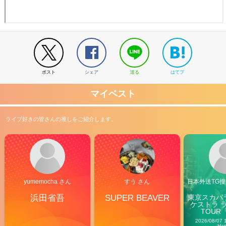
ポスト
シェア
送る
はてブ
マイベスト
ライブ好きの皆さんの推しをご紹介します。
yumemocha さん
すう さん
日本外送TG搜@
浜田省吾
SUPER BEAVER
東京スカパ
ケストラ 
TOUR「V
Carn
2026/08/07 
Ha