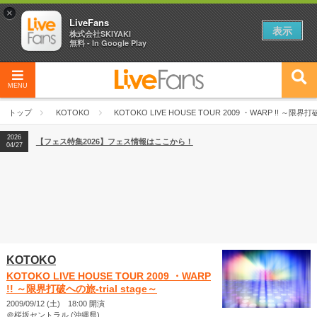
×
LiveFans
表示
株式会社SKIYAKI
無料 - In Google Play
MENU
2026
【フェス特集2026】フェス情報はここから！
04/27
トップ
KOTOKO
KOTOKO LIVE HOUSE TOUR 2009 ・WARP !! ～限界打破へ
2026
【ライブ動員ランキング】2026年上半期編発表！
07/28
2026
【フェス特集2026】フェス情報はここから！
04/27
2026
【ライブ動員ランキング】2026年上半期編発表！
07/28
KOTOKO
KOTOKO LIVE HOUSE TOUR 2009 ・WARP
!! ～限界打破への旅-trial stage～
2009/09/12 (土) 18:00 開演
＠桜坂セントラル (沖縄県)