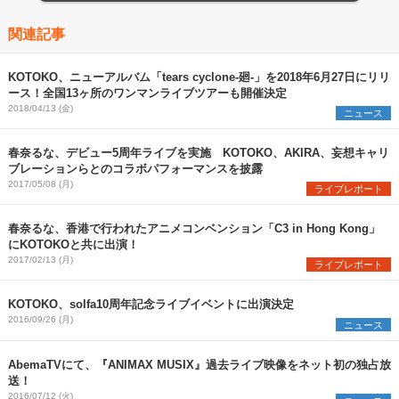
関連記事
KOTOKO、ニューアルバム「tears cyclone-廻-」を2018年6月27日にリリ
ース！全国13ヶ所のワンマンライブツアーも開催決定
2018/04/13 (金)
ニュース
春奈るな、デビュー5周年ライブを実施 KOTOKO、AKIRA、妄想キャリ
ブレーションらとのコラボパフォーマンスを披露
2017/05/08 (月)
ライブレポート
春奈るな、香港で行われたアニメコンベンション「C3 in Hong Kong」
にKOTOKOと共に出演！
2017/02/13 (月)
ライブレポート
KOTOKO、solfa10周年記念ライブイベントに出演決定
2016/09/26 (月)
ニュース
AbemaTVにて、『ANIMAX MUSIX』過去ライブ映像をネット初の独占放
送！
2016/07/12 (火)