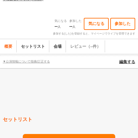
気になる
参加した
気になる
参加した
--
--
人
人
参加する(した)を登録すると、マイページでライブを管理できます
概要
セットリスト
会場
レビュー（--件）
▼公演情報について指摘/訂正する
編集する
セットリスト