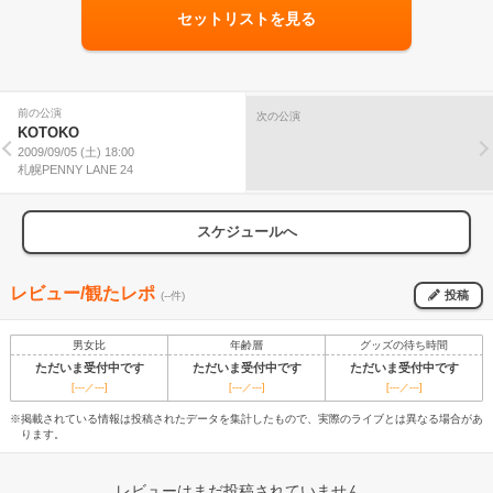
セットリストを見る
前の公演
次の公演
KOTOKO
2009/09/05 (土) 18:00
札幌PENNY LANE 24
スケジュールへ
レビュー/観たレポ
投稿
(--件)
男女比
年齢層
グッズの待ち時間
ただいま受付中です
ただいま受付中です
ただいま受付中です
[---／---]
[---／---]
[---／---]
※掲載されている情報は投稿されたデータを集計したもので、実際のライブとは異なる場合があ
ります。
レビューはまだ投稿されていません。