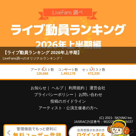
【ライブ動員ランキング 2026年上半期】
LiveFans調べのオリジナルランキング！
アーティスト数
コンサート数
セットリスト数
126,666
1,493,178
472,330
お知らせ
｜
ヘルプ
｜
利用規約
｜
運営会社
プライバシーポリシー
｜
お問い合わせ
投稿のガイドライン
アーティスト・公演主催者の方へ
(C) 2021- SKIYAKI Inc.
JASRAC許諾番号：9022255001Y45037