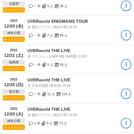
大阪府
-- 件
5
人
36
人
セットリスト
2023
UVERworld ENIGMASIS TOUR
12/20 (水)
@ 横浜アリーナ (神奈川県) 18:30
神奈川県
-- 件
7
人
89
人
セットリスト
2022
UVERworld THE LIVE
12/31 (土)
@ マリンメッセ福岡 A館 (福岡県) 13:00
福岡県
-- 件
5
人
59
人
セットリスト
2022
UVERworld THE LIVE
12/25 (日)
@ 日本武道館 (東京都) 19:00
東京都
-- 件
11
人
114
人
セットリスト
2022
UVERworld THE LIVE
12/20 (火)
@ 横浜アリーナ (神奈川県) 19:00
神奈川県
1 件
9
人
73
人
セットリスト