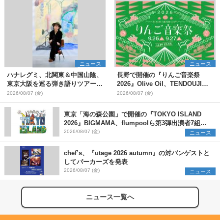
ニュース
ニュース
ハナレグミ、北関東＆中国山陰、
長野で開催の『りんご音楽祭
東京大阪を巡る弾き語りツアー10
2026』Olive Oil、TENDOUJIら
月より開催決定
第11弾出演アーティスト（16組）
2026/08/07 (金)
2026/08/07 (金)
を発表
東京「海の森公園」で開催の『TOKYO ISLAND
2026』BIGMAMA、flumpoolら第3弾出演者7組を
発表 ワークショップ・アート出展者を募集
2026/08/07 (金)
ニュース
chef’s、『utage 2026 autumn』の対バンゲストと
してパーカーズを発表
2026/08/07 (金)
ニュース
ニュース一覧へ