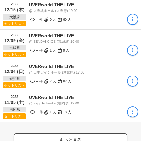
2022
UVERworld THE LIVE
12/15 (木)
@ 大阪城ホール (大阪府) 19:00
大阪府
-- 件
9
人
69
人
セットリスト
2022
UVERworld THE LIVE
12/09 (金)
@ SENDAI GIGS (宮城県) 19:00
宮城県
-- 件
1
人
9
人
セットリスト
2022
UVERworld THE LIVE
12/04 (日)
@ 日本ガイシホール (愛知県) 17:00
愛知県
-- 件
7
人
82
人
セットリスト
2022
UVERworld THE LIVE
11/05 (土)
@ Zepp Fukuoka (福岡県) 19:00
福岡県
-- 件
1
人
18
人
セットリスト
もっと見る