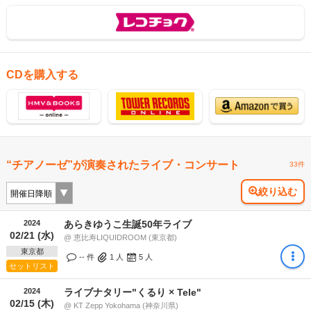
CDを購入する
“チアノーゼ”が演奏されたライブ・コンサート
33件
絞り込む
2024
あらきゆうこ生誕50年ライブ
02/21 (水)
@ 恵比寿LIQUIDROOM (東京都)
東京都
-- 件
1
人
5
人
セットリスト
2024
ライブナタリー"くるり × Tele"
02/15 (木)
@ KT Zepp Yokohama (神奈川県)