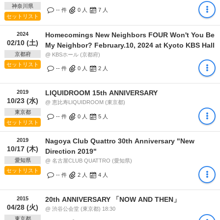
神奈川県
-- 件
0
人
7
人
セットリスト
2024
Homecomings New Neighbors FOUR Won't You Be
02/10 (土)
My Neighbor? February.10, 2024 at Kyoto KBS Hall
京都府
@ KBSホール (京都府)
セットリスト
-- 件
0
人
2
人
2019
LIQUIDROOM 15th ANNIVERSARY
10/23 (水)
@ 恵比寿LIQUIDROOM (東京都)
東京都
-- 件
0
人
5
人
セットリスト
2019
Nagoya Club Quattro 30th Anniversary "New
10/17 (木)
Direction 2019"
愛知県
@ 名古屋CLUB QUATTRO (愛知県)
セットリスト
-- 件
2
人
4
人
2015
20th ANNIVERSARY 「NOW AND THEN」
04/28 (火)
@ 渋谷公会堂 (東京都) 18:30
東京都