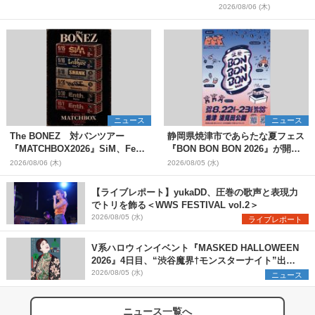
2026/08/06 (木)
ニュース
ニュース
The BONEZ 対バンツアー
静岡県焼津市であらたな夏フェス
『MATCHBOX2026』SiM、Fear,
『BON BON BON 2026』が開
and Loathing in Las Vegasら対
催 音楽ライブ×盆踊り×DJ×屋台
2026/08/06 (木)
2026/08/05 (水)
バンアーティストを一斉解禁
グルメ×ランタンナイトで彩る2日
間
【ライブレポート】yukaDD、圧巻の歌声と表現力
でトリを飾る＜WWS FESTIVAL vol.2＞
2026/08/05 (水)
ライブレポート
V系ハロウィンイベント『MASKED HALLOWEEN
2026』4日目、“渋谷魔界†モンスターナイト”出演6
組を発表
2026/08/05 (水)
ニュース
ニュース一覧へ