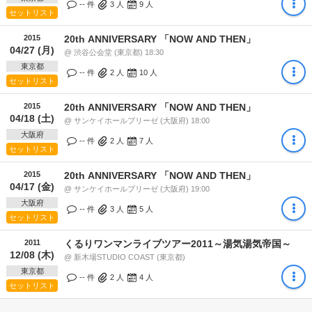
-- 件
3
人
9
人
セットリスト
2015
20th ANNIVERSARY 「NOW AND THEN」
04/27 (月)
@ 渋谷公会堂 (東京都) 18:30
東京都
-- 件
2
人
10
人
セットリスト
2015
20th ANNIVERSARY 「NOW AND THEN」
04/18 (土)
@ サンケイホールブリーゼ (大阪府) 18:00
大阪府
-- 件
2
人
7
人
セットリスト
2015
20th ANNIVERSARY 「NOW AND THEN」
04/17 (金)
@ サンケイホールブリーゼ (大阪府) 19:00
大阪府
-- 件
3
人
5
人
セットリスト
2011
くるりワンマンライブツアー2011～湯気湯気帝国～
12/08 (木)
@ 新木場STUDIO COAST (東京都)
東京都
-- 件
2
人
4
人
セットリスト