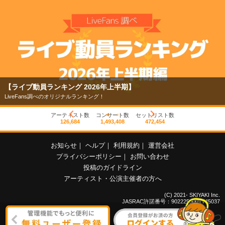
【ライブ動員ランキング 2026年上半期】
LiveFans調べのオリジナルランキング！
アーティスト数
コンサート数
セットリスト数
126,684
1,493,408
472,454
お知らせ
｜
ヘルプ
｜
利用規約
｜
運営会社
プライバシーポリシー
｜
お問い合わせ
投稿のガイドライン
アーティスト・公演主催者の方へ
(C) 2021- SKIYAKI Inc.
JASRAC許諾番号：9022255001Y45037