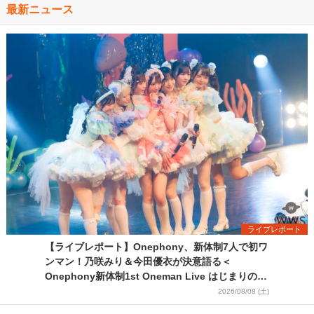
最新ニュース
ライブレポート
【ライブレポート】Onephony、新体制7人で初ワ
ンマン！乃咲みり＆今田優衣が決意語る＜
Onephony新体制1st Oneman Live はじまりの夏
＞
2026/08/08 (土)