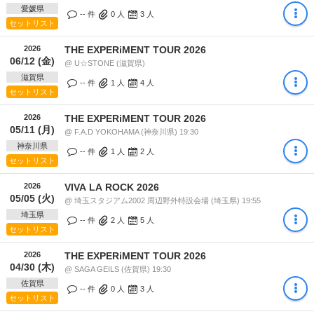
愛媛県
-- 件
0
人
3
人
セットリスト
2026
THE EXPERiMENT TOUR 2026
06/12 (金)
@ U☆STONE (滋賀県)
滋賀県
-- 件
1
人
4
人
セットリスト
2026
THE EXPERiMENT TOUR 2026
05/11 (月)
@ F.A.D YOKOHAMA (神奈川県) 19:30
神奈川県
-- 件
1
人
2
人
セットリスト
2026
VIVA LA ROCK 2026
05/05 (火)
@ 埼玉スタジアム2002 周辺野外特設会場 (埼玉県) 19:55
埼玉県
-- 件
2
人
5
人
セットリスト
2026
THE EXPERiMENT TOUR 2026
04/30 (木)
@ SAGA GEILS (佐賀県) 19:30
佐賀県
-- 件
0
人
3
人
セットリスト