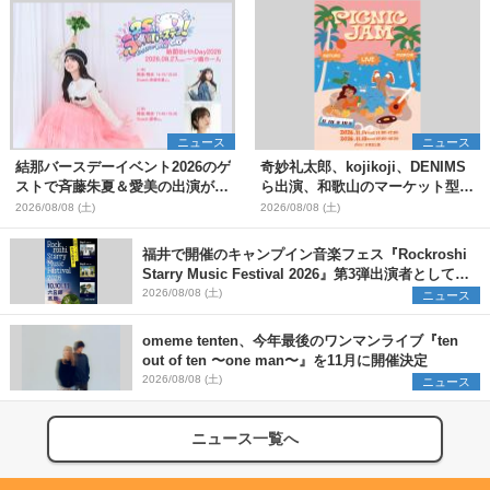
ニュース
ニュース
結那バースデーイベント2026のゲ
奇妙礼太郎、kojikoji、DENIMS
ストで斉藤朱夏＆愛美の出演が決
ら出演、和歌山のマーケット型野
定
外イベント『PICNIC JAM
2026/08/08 (土)
2026/08/08 (土)
2026』早割チケット発売開始
福井で開催のキャンプイン音楽フェス『Rockroshi
Starry Music Festival 2026』第3弾出演者として
SCOOBIE DO、かりゆし58、Reiを発表
2026/08/08 (土)
ニュース
omeme tenten、今年最後のワンマンライブ『ten
out of ten 〜one man〜』を11月に開催決定
2026/08/08 (土)
ニュース
ニュース一覧へ