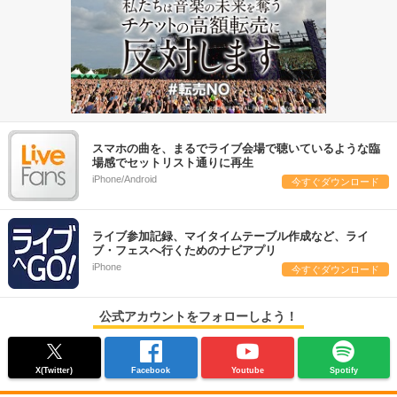
スマホの曲を、まるでライブ会場で聴いているような臨
場感でセットリスト通りに再生
iPhone/Android
今すぐダウンロード
ライブ参加記録、マイタイムテーブル作成など、ライ
ブ・フェスへ行くためのナビアプリ
iPhone
今すぐダウンロード
公式アカウントをフォローしよう！
X(Twitter)
Facebook
Youtube
Spotify