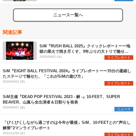
ニュース一覧へ
関連記事
SiM『RUSH BALL 2025』クイックレポートーー地
獄の業火で焼き尽くす、9年ぶりの大トリで魅せた
圧巻のステージ
2025/09/02 (火)
ライブレポート
SiM『EIGHT BALL FESTIVAL 2024』ライブレポートーー35分の凝縮し
たステージで魅せた、「これがSiMの遊び方」
2024/04/01 (月)
ライブレポート
SiM主催『DEAD POP FESTiVAL 2023 - 解 -』10-FEET、SUPER
BEAVER、山嵐ら全出演者＆日割りを発表
2023/04/07 (金)
ニュース
「びくびくしながら過ごすのは今年が最後」SiM、10-FEETとの“声出し
解禁”2マンライブレポート
2022/12/20 (火)
ライブレポート