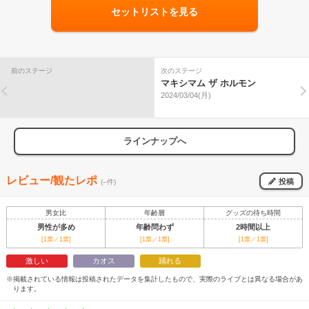
セットリストを見る
前のステージ
次のステージ
マキシマム ザ ホルモン
2024/03/04(月)
ラインナップへ
レビュー/観たレポ
投稿
(--件)
男女比
年齢層
グッズの待ち時間
男性が多め
年齢問わず
2時間以上
[1票／1票]
[1票／1票]
[1票／1票]
激しい
カオス
踊れる
※掲載されている情報は投稿されたデータを集計したもので、実際のライブとは異なる場合があ
ります。