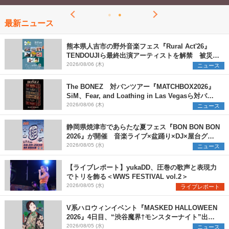
最新ニュース
熊本県人吉市の野外音楽フェス『Rural Act'26』
TENDOUJIら最終出演アーティストを解禁 被災地
支援プロジェクトの始動も発表
2026/08/06 (木)
ニュース
The BONEZ 対バンツアー『MATCHBOX2026』
SiM、Fear, and Loathing in Las Vegasら対バン
アーティストを一斉解禁
2026/08/06 (木)
ニュース
静岡県焼津市であらたな夏フェス『BON BON BON
2026』が開催 音楽ライブ×盆踊り×DJ×屋台グル
メ×ランタンナイトで彩る2日間
2026/08/05 (水)
ニュース
【ライブレポート】yukaDD、圧巻の歌声と表現力
でトリを飾る＜WWS FESTIVAL vol.2＞
2026/08/05 (水)
ライブレポート
V系ハロウィンイベント『MASKED HALLOWEEN
2026』4日目、“渋谷魔界†モンスターナイト”出演6
組を発表
2026/08/05 (水)
ニュース