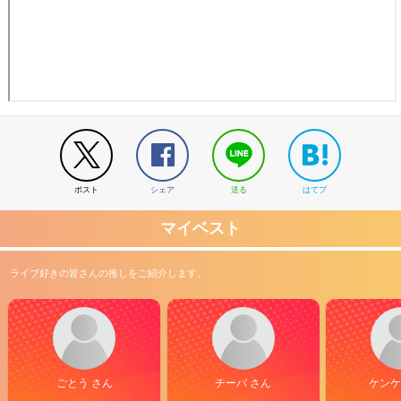
ポスト
シェア
送る
はてブ
マイベスト
ライブ好きの皆さんの推しをご紹介します。
ごとう さん
チーバ さん
ケンケ