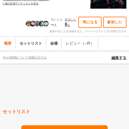
» 他の出演アーティストを見る
気になる
参加した
気になる
参加した
--
6
人
人
参加する(した)を登録すると、マイページでライブを管理できます
概要
セットリスト
会場
レビュー（--件）
▼公演情報について指摘/訂正する
編集する
セットリスト