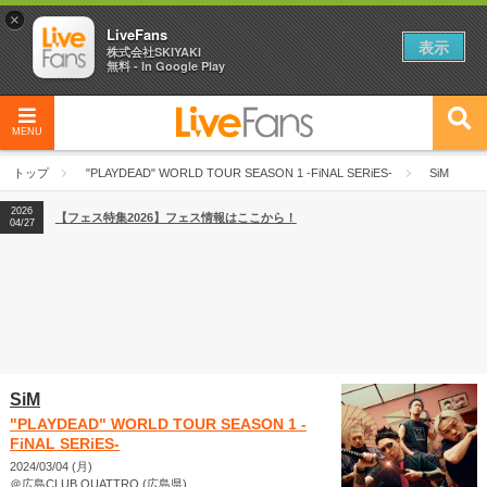
×
LiveFans
表示
株式会社SKIYAKI
無料 - In Google Play
MENU
2026
【フェス特集2026】フェス情報はここから！
04/27
トップ
"PLAYDEAD" WORLD TOUR SEASON 1 -FiNAL SERiES-
SiM
2026
【ライブ動員ランキング】2026年上半期編発表！
07/28
2026
【フェス特集2026】フェス情報はここから！
04/27
2026
【ライブ動員ランキング】2026年上半期編発表！
07/28
SiM
"PLAYDEAD" WORLD TOUR SEASON 1 -
FiNAL SERiES-
2024/03/04 (月)
＠広島CLUB QUATTRO (広島県)