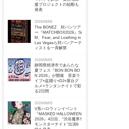
援プロジェクトの始動も
発表
2026/08/06
The BONEZ 対バンツア
ー『MATCHBOX2026』Si
M、Fear, and Loathing in
Las Vegasら対バンアーテ
ィストを一斉解禁
2026/08/05
静岡県焼津市であらたな
夏フェス『BON BON BO
N 2026』が開催 音楽ラ
イブ×盆踊り×DJ×屋台グ
ルメ×ランタンナイトで彩
る2日間
2026/08/05
V系ハロウィンイベント
『MASKED HALLOWEEN
2026』4日目、“渋谷魔界†
モンスターナイト”出演6