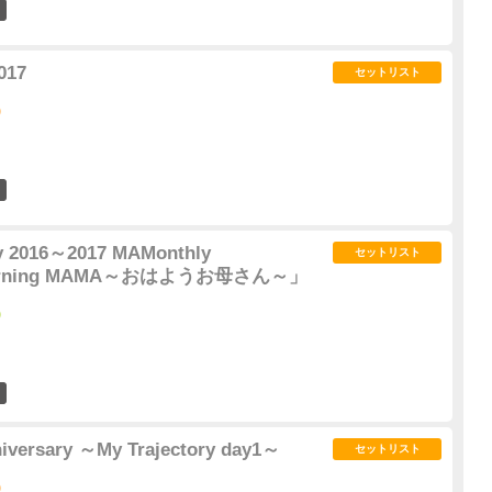
11
17
セットリスト
)
13
y 2016～2017 MAMonthly
セットリスト
 Morning MAMA～おはようお母さん～」
)
6
niversary ～My Trajectory day1～
セットリスト
)