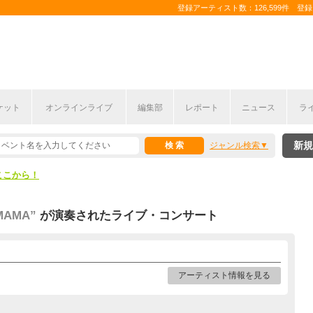
登録アーティスト数：126,599件 登録コ
ケット
オンラインライブ
編集部
レポート
ニュース
ラ
ここから！
新規
ジャンル検索
上半期編発表！
ここから！
上半期編発表！
GMAMA”
が演奏されたライブ・コンサート
アーティスト情報を見る