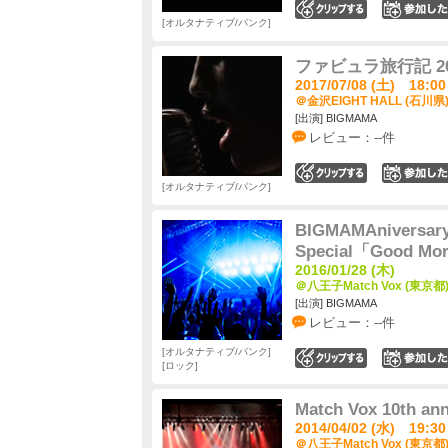
0
オルタナティブ/パンク
ファビュラ旅行記 20
2017/07/08 (土) 18:00
＠金沢EIGHT HALL (石川県
[出演] BIGMAMA
レビュー：--件
0
オルタナティブ/パンク
BIGMAMAniversar
Special「Good
2016/01/28 (木)
＠八王子Match Vox (東京都
[出演] BIGMAMA
レビュー：--件
オルタナティブ/パンク
0
ロック
Match Vox 10th an
2014/04/02 (水) 19:30
＠八王子Match Vox (東京都