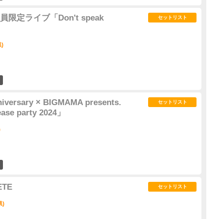
 会員限定ライブ「Don't speak
セットリスト
)
5
niversary × BIGMAMA presents.
セットリスト
ease party 2024」
)
5
ETE
セットリスト
県)