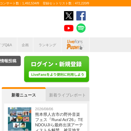
ンサート数：1,492,534件 登録セットリスト数：472,220件
イブQ&A
企画
ランキング
情報投稿
新着ニュース
新着ライブレポート
2026/08/06
熊本県人吉市の野外音楽
フェス『Rural Act'26』TE
NDOUJIら最終出演アーテ
ィストを解禁 被災地支