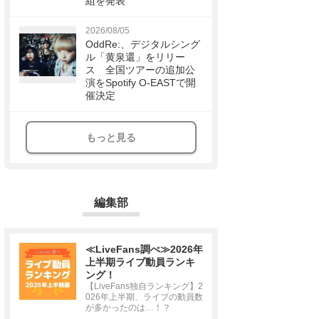
組を発表
2026/08/05
OddRe:、デジタルシング
ル「黄泉還」をリリー
ス 全国ツアーの追加公
演をSpotify O-EASTで開
催決定
もっと見る
編集部
≪LiveFans調べ≫2026年
上半期ライブ動員ランキ
ング！
【LiveFans独自ランキング】2
026年上半期、ライブの動員数
が多かったのは…！？