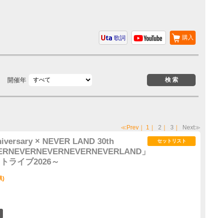
購入
歌詞
開催年
≪Prev
｜
1
｜
2
｜
3
｜
Next≫
iversary × NEVER LAND 30th
セットリスト
EVERNEVERNEVERNEVERNEVERLAND」
フトライブ2026～
県)
4