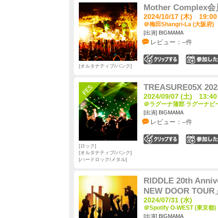
Mother Complex
2024/10/17 (木) 19:00
＠梅田Shangri-La (大阪府)
[出演] BIGMAMA
レビュー：--件
0
オルタナティブ/パンク
TREASURE05X 202
2024/09/07 (土) 13:40
＠ラグーナ蒲郡 ラグーナビー
[出演] BIGMAMA
レビュー：--件
0
ロック
オルタナティブ/パンク
ハードロック/メタル
RIDDLE 20th Anniv
NEW DOOR TOUR
2024/07/31 (水)
＠Spotify O-WEST (東京都)
[出演] BIGMAMA