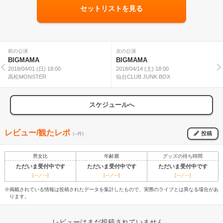
セットリストを見る
前の公演
次の公演
BIGMAMA
BIGMAMA
2018/04/01 (日) 18:00
2018/04/14 (土) 18:00
高松MONSTER
仙台CLUB JUNK BOX
スケジュールへ
レビュー/観たレポ
投稿
(--件)
男女比
年齢層
グッズの待ち時間
ただいま受付中です
ただいま受付中です
ただいま受付中です
[---／---]
[---／---]
[---／---]
※掲載されている情報は投稿されたデータを集計したもので、実際のライブとは異なる場合があ
ります。
レビューはまだ投稿されていません。