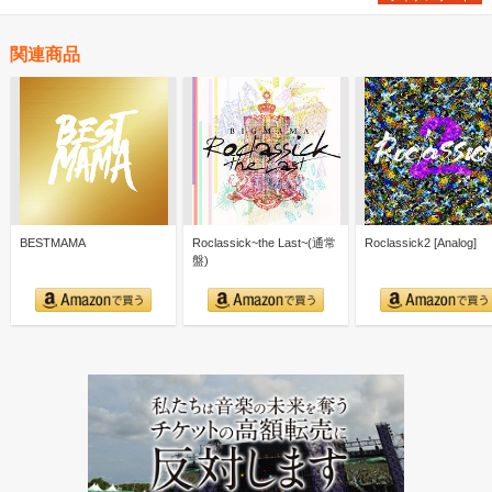
関連商品
BESTMAMA
Roclassick~the Last~(通常
Roclassick2 [Analog]
盤)