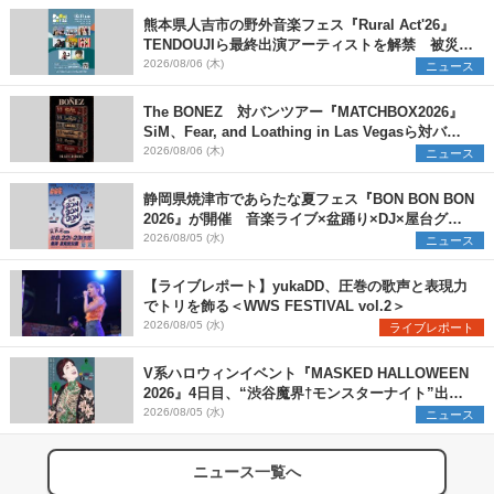
熊本県人吉市の野外音楽フェス『Rural Act'26』
TENDOUJIら最終出演アーティストを解禁 被災地
支援プロジェクトの始動も発表
2026/08/06 (木)
ニュース
The BONEZ 対バンツアー『MATCHBOX2026』
SiM、Fear, and Loathing in Las Vegasら対バン
アーティストを一斉解禁
2026/08/06 (木)
ニュース
静岡県焼津市であらたな夏フェス『BON BON BON
2026』が開催 音楽ライブ×盆踊り×DJ×屋台グル
メ×ランタンナイトで彩る2日間
2026/08/05 (水)
ニュース
【ライブレポート】yukaDD、圧巻の歌声と表現力
でトリを飾る＜WWS FESTIVAL vol.2＞
2026/08/05 (水)
ライブレポート
V系ハロウィンイベント『MASKED HALLOWEEN
2026』4日目、“渋谷魔界†モンスターナイト”出演6
組を発表
2026/08/05 (水)
ニュース
ニュース一覧へ