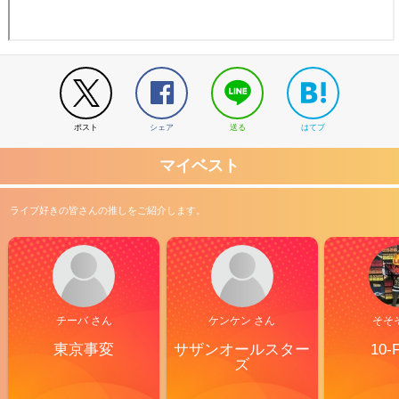
ポスト
シェア
送る
はてブ
マイベスト
ライブ好きの皆さんの推しをご紹介します。
チーバ さん
ケンケン さん
そそ
東京事変
サザンオールスター
10-
ズ