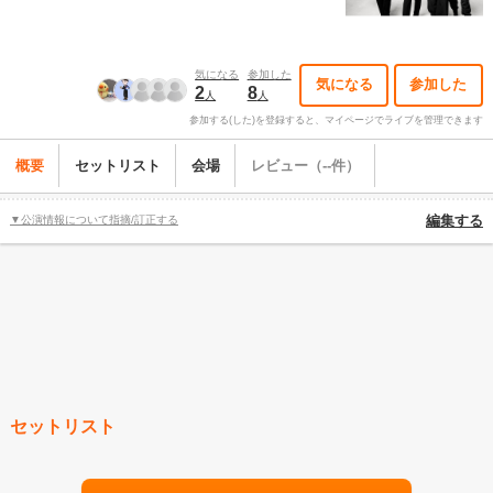
気になる
参加した
気になる
参加した
2
8
人
人
参加する(した)を登録すると、マイページでライブを管理できます
概要
セットリスト
会場
レビュー（--件）
▼公演情報について指摘/訂正する
編集する
セットリスト