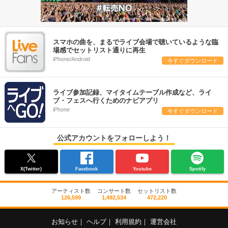
スマホの曲を、まるでライブ会場で聴いているような臨
場感でセットリスト通りに再生
iPhone/Android
今すぐダウンロード
ライブ参加記録、マイタイムテーブル作成など、ライ
ブ・フェスへ行くためのナビアプリ
iPhone
今すぐダウンロード
公式アカウントをフォローしよう！
X(Twitter)
Facebook
Youtube
Spotify
アーティスト数
コンサート数
セットリスト数
126,599
1,492,534
472,220
お知らせ
｜
ヘルプ
｜
利用規約
｜
運営会社