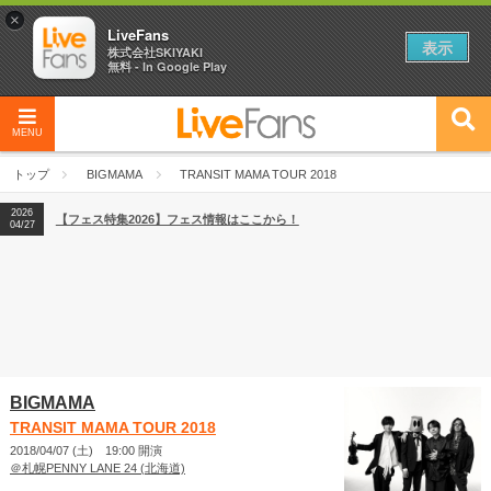
×
LiveFans
表示
株式会社SKIYAKI
無料 - In Google Play
MENU
2026
【フェス特集2026】フェス情報はここから！
04/27
トップ
BIGMAMA
TRANSIT MAMA TOUR 2018
2026
【ライブ動員ランキング】2026年上半期編発表！
07/28
2026
【フェス特集2026】フェス情報はここから！
04/27
2026
【ライブ動員ランキング】2026年上半期編発表！
07/28
BIGMAMA
TRANSIT MAMA TOUR 2018
2018/04/07 (土) 19:00 開演
＠札幌PENNY LANE 24 (北海道)