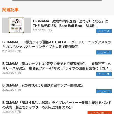
関連記事
BIGMAMA 結成20周年企画『全てがBになる』に
THE BAWDIES、Base Ball Bear、BLUE
ENCOUNTの出演が決定
2026/07/21 (火)
ニュース
BIGMAMA、FC限定ライブ開催&TOTALFAT・グッドモーニングアメリカ
とのスペシャルスリーマンライブを大阪で開催決定
2026/07/06 (月)
ニュース
BIGMAMA 新コンセプトは“音楽で奏でる空想遊園地”、「旋律迷宮」の
リリースが決定 東名阪ツアー＆“母の日”ライブの開催も発表に【コメン
トあり】
2025/01/24 (金)
ニュース
BIGMAMA、2024年3月より追試＆留年ツアー開催決定
2023/11/24 (金)
ニュース
BIGMAMA『RUSH BALL 2023』ライブレポートーー挑戦し続けるバンド
の決意、新たなチャプターを刻んだ渾身の35分
2023/09/04 (月)
ライブレポート