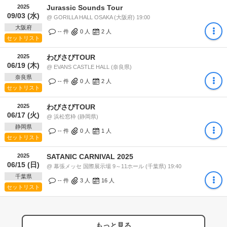
2025
Jurassic Sounds Tour
09/03 (水)
@ GORILLA HALL OSAKA (大阪府) 19:00
大阪府
-- 件
0
人
2
人
セットリスト
2025
わびさびTOUR
06/19 (木)
@ EVANS CASTLE HALL (奈良県)
奈良県
-- 件
0
人
2
人
セットリスト
2025
わびさびTOUR
06/17 (火)
@ 浜松窓枠 (静岡県)
静岡県
-- 件
0
人
1
人
セットリスト
2025
SATANIC CARNIVAL 2025
06/15 (日)
@ 幕張メッセ 国際展示場 9～11ホール (千葉県) 19:40
千葉県
-- 件
3
人
16
人
セットリスト
もっと見る