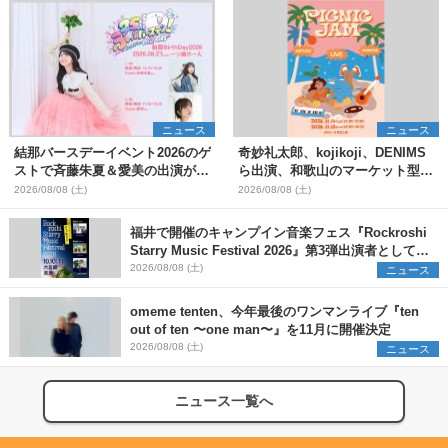
ニュース
ニュース
結那バースデーイベント2026のゲ
奇妙礼太郎、kojikoji、DENIMS
ストで斉藤朱夏＆愛美の出演が決
ら出演、和歌山のマーケット型野
定
外イベント『PICNIC JAM
2026/08/08 (土)
2026/08/08 (土)
2026』早割チケット発売開始
福井で開催のキャンプイン音楽フェス『Rockroshi
Starry Music Festival 2026』第3弾出演者として
SCOOBIE DO、かりゆし58、Reiを発表
2026/08/08 (土)
ニュース
omeme tenten、今年最後のワンマンライブ『ten
out of ten 〜one man〜』を11月に開催決定
2026/08/08 (土)
ニュース
ニュース一覧へ