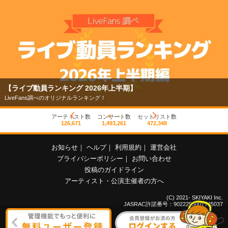
【ライブ動員ランキング 2026年上半期】
LiveFans調べのオリジナルランキング！
アーティスト数
コンサート数
セットリスト数
126,671
1,493,261
472,348
お知らせ
｜
ヘルプ
｜
利用規約
｜
運営会社
プライバシーポリシー
｜
お問い合わせ
投稿のガイドライン
アーティスト・公演主催者の方へ
(C) 2021- SKIYAKI Inc.
JASRAC許諾番号：9022255001Y45037