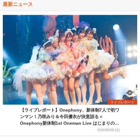
最新ニュース
ライブレポート
【ライブレポート】Onephony、新体制7人で初ワ
ンマン！乃咲みり＆今田優衣が決意語る＜
Onephony新体制1st Oneman Live はじまりの夏
＞
2026/08/08 (土)