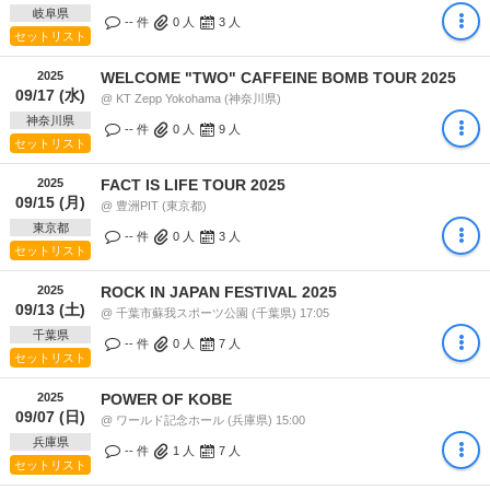
岐阜県
-- 件
0
人
3
人
セットリスト
2025
WELCOME "TWO" CAFFEINE BOMB TOUR 2025
09/17 (水)
@ KT Zepp Yokohama (神奈川県)
神奈川県
-- 件
0
人
9
人
セットリスト
2025
FACT IS LIFE TOUR 2025
09/15 (月)
@ 豊洲PIT (東京都)
東京都
-- 件
0
人
3
人
セットリスト
2025
ROCK IN JAPAN FESTIVAL 2025
09/13 (土)
@ 千葉市蘇我スポーツ公園 (千葉県) 17:05
千葉県
-- 件
0
人
7
人
セットリスト
2025
POWER OF KOBE
09/07 (日)
@ ワールド記念ホール (兵庫県) 15:00
兵庫県
-- 件
1
人
7
人
セットリスト