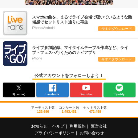
スマホの曲を、まるでライブ会場で聴いているような臨
場感でセットリスト通りに再生
iPhone/Android
今すぐダウンロード
ライブ参加記録、マイタイムテーブル作成など、ライ
ブ・フェスへ行くためのナビアプリ
iPhone
今すぐダウンロード
公式アカウントをフォローしよう！
X(Twitter)
Facebook
Youtube
Spotify
アーティスト数
コンサート数
セットリスト数
126,686
1,493,451
472,488
お知らせ
｜
ヘルプ
｜
利用規約
｜
運営会社
プライバシーポリシー
｜
お問い合わせ