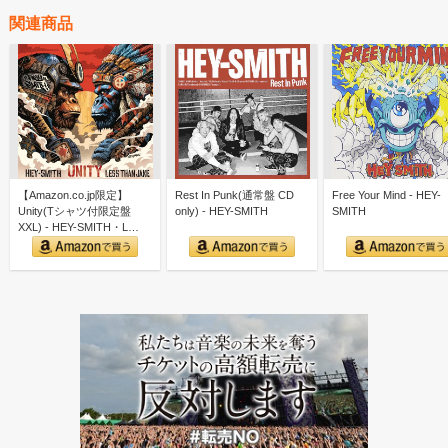
関連商品
【Amazon.co.jp限定】
Rest In Punk(通常盤 CD
Free Your Mind - HEY-
Unity(Tシャツ付限定盤
only) - HEY-SMITH
SMITH
XXL) - HEY-SMITH・L…