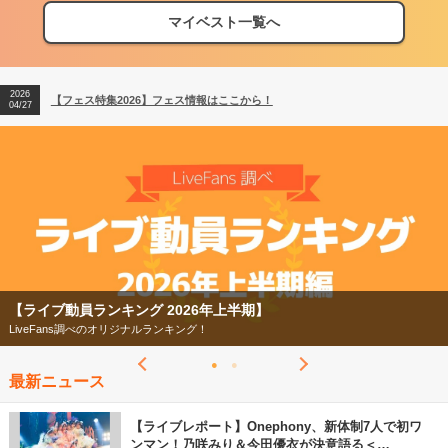
マイベスト一覧へ
2026
【フェス特集2026】フェス情報はここから！
04/27
2026
【ライブ動員ランキング】2026年上半期編発表！
07/28
2026
【フェス特集2026】フェス情報はここから！
04/27
2026
【ライブ動員ランキング】2026年上半期編発表！
07/28
】
【フェス特集2026】
今年もフェスの季節がやってきた！
最新ニュース
【ライブレポート】Onephony、新体制7人で初ワ
ンマン！乃咲みり＆今田優衣が決意語る＜