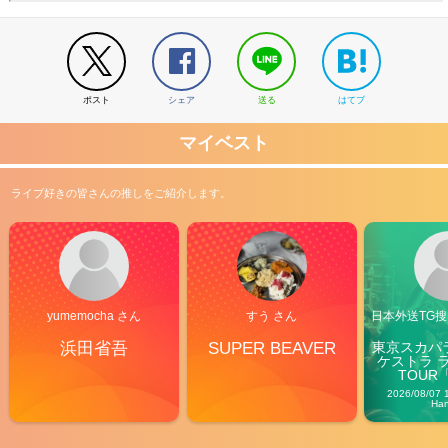
ポスト
シェア
送る
はてブ
マイベスト
ライブ好きの皆さんの推しをご紹介します。
yumemocha さん
すう さん
日本外送TG搜@
浜田省吾
SUPER BEAVER
東京スカパ
ケストラ 
TOUR「V
Carn
2026/08/07 
Ha