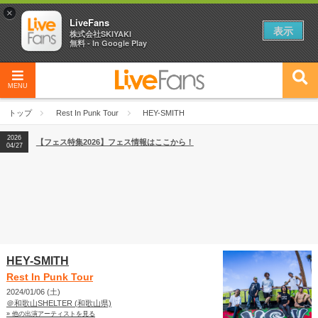
×
LiveFans
表示
株式会社SKIYAKI
無料 - In Google Play
MENU
2026
【フェス特集2026】フェス情報はここから！
04/27
トップ
Rest In Punk Tour
HEY-SMITH
2026
【ライブ動員ランキング】2026年上半期編発表！
07/28
2026
【フェス特集2026】フェス情報はここから！
04/27
2026
【ライブ動員ランキング】2026年上半期編発表！
07/28
HEY-SMITH
Rest In Punk Tour
2024/01/06 (土)
＠和歌山SHELTER (和歌山県)
» 他の出演アーティストを見る