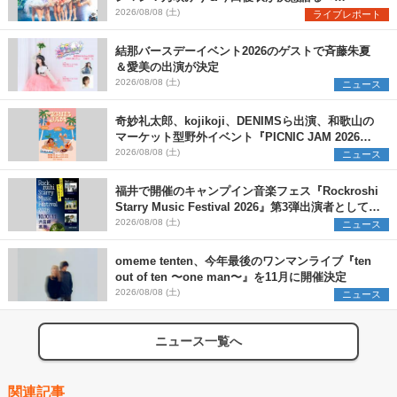
Onephony新体制1st Oneman Live はじまりの夏
2026/08/08 (土)
ライブレポート
＞
結那バースデーイベント2026のゲストで斉藤朱夏
＆愛美の出演が決定
2026/08/08 (土)
ニュース
奇妙礼太郎、kojikoji、DENIMSら出演、和歌山の
マーケット型野外イベント『PICNIC JAM 2026』
早割チケット発売開始
2026/08/08 (土)
ニュース
福井で開催のキャンプイン音楽フェス『Rockroshi
Starry Music Festival 2026』第3弾出演者として
SCOOBIE DO、かりゆし58、Reiを発表
2026/08/08 (土)
ニュース
omeme tenten、今年最後のワンマンライブ『ten
out of ten 〜one man〜』を11月に開催決定
2026/08/08 (土)
ニュース
ニュース一覧へ
関連記事