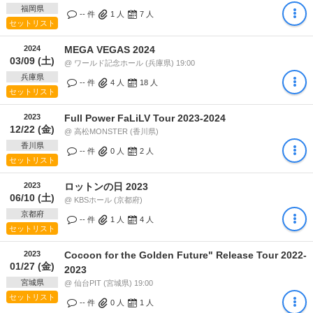
福岡県
-- 件
1
人
7
人
セットリスト
2024
MEGA VEGAS 2024
03/09 (土)
@ ワールド記念ホール (兵庫県) 19:00
兵庫県
-- 件
4
人
18
人
セットリスト
2023
Full Power FaLiLV Tour 2023-2024
12/22 (金)
@ 高松MONSTER (香川県)
香川県
-- 件
0
人
2
人
セットリスト
2023
ロットンの日 2023
06/10 (土)
@ KBSホール (京都府)
京都府
-- 件
1
人
4
人
セットリスト
2023
Cocoon for the Golden Future" Release Tour 2022-
01/27 (金)
2023
宮城県
@ 仙台PIT (宮城県) 19:00
セットリスト
-- 件
0
人
1
人