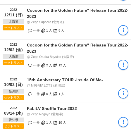
2022
Cocoon for the Golden Future" Release Tour 2022-
12/11 (日)
2023
北海道
@ Zepp Sapporo (北海道)
セットリスト
-- 件
1
人
8
人
2022
Cocoon for the Golden Future" Release Tour 2022-
12/02 (金)
2023
大阪府
@ Zepp Osaka Bayside (大阪府)
セットリスト
-- 件
2
人
12
人
2022
15th Anniversary TOUR -Inside Of Me-
10/02 (日)
@ NIIGATA LOTS (新潟県)
新潟県
-- 件
0
人
1
人
セットリスト
2022
FaLiLV Shuffle Tour 2022
09/14 (水)
@ Zepp Nagoya (愛知県)
愛知県
-- 件
1
人
10
人
セットリスト