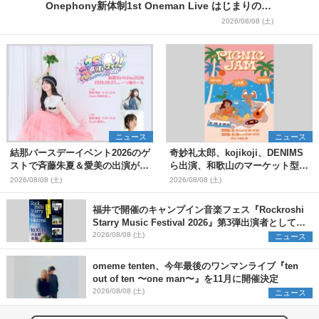
Onephony新体制1st Oneman Live はじまりの夏
＞
2026/08/08 (土)
ニュース
ニュース
結那バースデーイベント2026のゲ
奇妙礼太郎、kojikoji、DENIMS
ストで斉藤朱夏＆愛美の出演が決
ら出演、和歌山のマーケット型野
定
外イベント『PICNIC JAM
2026/08/08 (土)
2026/08/08 (土)
2026』早割チケット発売開始
福井で開催のキャンプイン音楽フェス『Rockroshi
Starry Music Festival 2026』第3弾出演者として
SCOOBIE DO、かりゆし58、Reiを発表
2026/08/08 (土)
ニュース
omeme tenten、今年最後のワンマンライブ『ten
out of ten 〜one man〜』を11月に開催決定
2026/08/08 (土)
ニュース