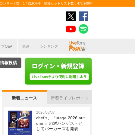
ンサート数：1,492,907件 登録セットリスト数：472,269件
イブQ&A
企画
ランキング
情報投稿
新着ニュース
新着ライブレポート
2026/08/07
chef’s、『utage 2026 aut
umn』の対バンゲストと
してパーカーズを発表