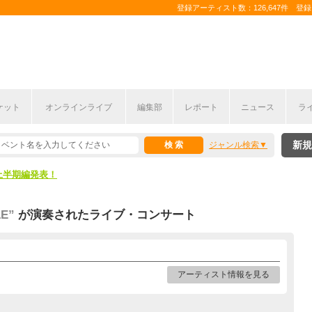
登録アーティスト数：126,647件 登録コ
ケット
オンラインライブ
編集部
レポート
ニュース
ラ
新規
ジャンル検索
ここから！
上半期編発表！
ここから！
LE”
が演奏されたライブ・コンサート
上半期編発表！
アーティスト情報を見る