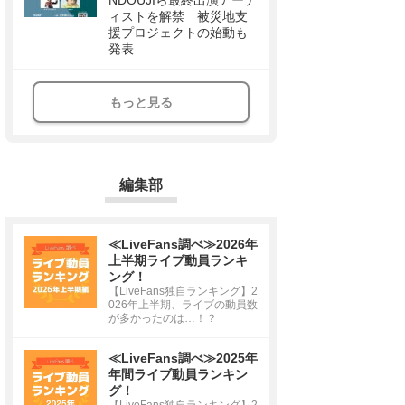
NDOUJIら最終出演アーテ
ィストを解禁 被災地支
援プロジェクトの始動も
発表
もっと見る
編集部
≪LiveFans調べ≫2026年
上半期ライブ動員ランキ
ング！
【LiveFans独自ランキング】2
026年上半期、ライブの動員数
が多かったのは…！？
≪LiveFans調べ≫2025年
年間ライブ動員ランキン
グ！
【LiveFans独自ランキング】2