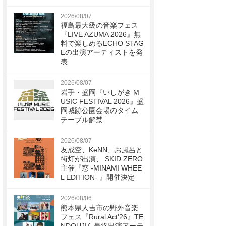
2026/08/07
福島最大級の音楽フェス
『LIVE AZUMA 2026』無
料で楽しめるECHO STAG
Eの出演アーティストを発
表
2026/08/07
岩手・盛岡『いしがき M
USIC FESTIVAL 2026』盛
岡城跡公園会場のタイム
テーブル解禁
2026/08/07
友成空、KeNN、お風呂と
街灯が出演、 SKID ZERO
主催『窓 -MINAMI WHEE
L EDITION- 』開催決定
2026/08/06
熊本県人吉市の野外音楽
フェス『Rural Act'26』TE