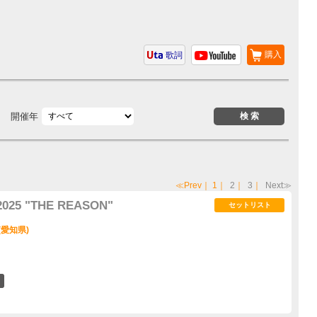
購入
歌詞
開催年
≪Prev
｜
1
｜
2
｜
3
｜
Next≫
2025 "THE REASON"
セットリスト
(愛知県)
6