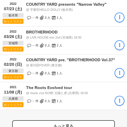
2022
COUNTRY YARD presents "Narrow Valley"
07/23 (土)
@ 宇都宮HELLO DOLLY (栃木県)
栃木県
-- 件
0
人
1
人
セットリスト
2022
BROTHERHOOD
03/26 (土)
@ LIVE HOUSE enn 2nd (宮城県) 18:30
宮城県
-- 件
0
人
2
人
セットリスト
2022
COUNTRY YARD pre. "BROTHERHOOD Vol.37"
02/20 (日)
@ 新代田FEVER (東京都)
東京都
-- 件
0
人
1
人
セットリスト
2021
The Roots Evolved tour
11/08 (月)
@ music zoo KOBE 太陽と虎 (兵庫県) 18:30
兵庫県
-- 件
0
人
1
人
セットリスト
もっと見る