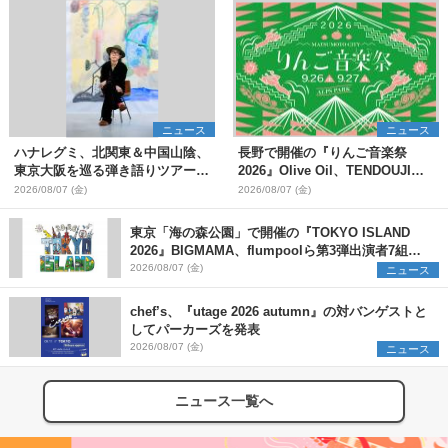
ニュース
ニュース
ハナレグミ、北関東＆中国山陰、
長野で開催の『りんご音楽祭
東京大阪を巡る弾き語りツアー10
2026』Olive Oil、TENDOUJIら
月より開催決定
第11弾出演アーティスト（16組）
2026/08/07 (金)
2026/08/07 (金)
を発表
東京「海の森公園」で開催の『TOKYO ISLAND
2026』BIGMAMA、flumpoolら第3弾出演者7組を
発表 ワークショップ・アート出展者を募集
2026/08/07 (金)
ニュース
chef’s、『utage 2026 autumn』の対バンゲストと
してパーカーズを発表
2026/08/07 (金)
ニュース
ニュース一覧へ