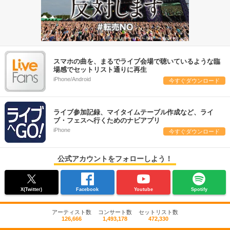
スマホの曲を、まるでライブ会場で聴いているような臨
場感でセットリスト通りに再生
iPhone/Android
今すぐダウンロード
ライブ参加記録、マイタイムテーブル作成など、ライ
ブ・フェスへ行くためのナビアプリ
iPhone
今すぐダウンロード
公式アカウントをフォローしよう！
X(Twitter)
Facebook
Youtube
Spotify
アーティスト数
コンサート数
セットリスト数
126,666
1,493,178
472,330