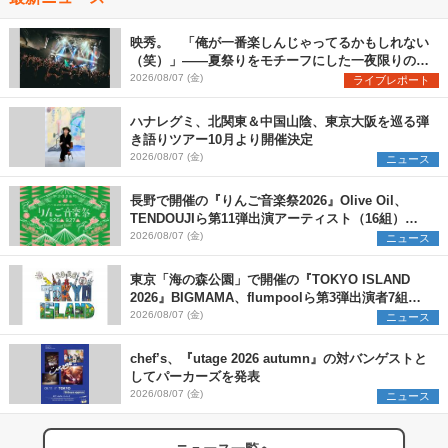
映秀。 「俺が一番楽しんじゃってるかもしれない
（笑）」――夏祭りをモチーフにした一夜限りのス
ペシャルライブ『色祭』レポート
2026/08/07 (金)
ライブレポート
ハナレグミ、北関東＆中国山陰、東京大阪を巡る弾
き語りツアー10月より開催決定
2026/08/07 (金)
ニュース
長野で開催の『りんご音楽祭2026』Olive Oil、
TENDOUJIら第11弾出演アーティスト（16組）を
発表
2026/08/07 (金)
ニュース
東京「海の森公園」で開催の『TOKYO ISLAND
2026』BIGMAMA、flumpoolら第3弾出演者7組を
発表 ワークショップ・アート出展者を募集
2026/08/07 (金)
ニュース
chef’s、『utage 2026 autumn』の対バンゲストと
してパーカーズを発表
2026/08/07 (金)
ニュース