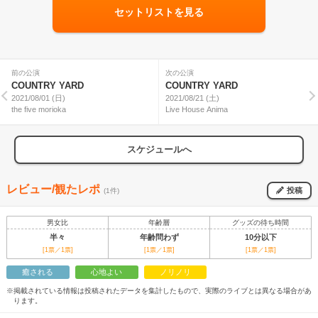
セットリストを見る
前の公演
次の公演
COUNTRY YARD
COUNTRY YARD
2021/08/01 (日)
2021/08/21 (土)
the five morioka
Live House Anima
スケジュールへ
レビュー/観たレポ
投稿
(1件)
男女比
年齢層
グッズの待ち時間
半々
年齢問わず
10分以下
[1票／1票]
[1票／1票]
[1票／1票]
癒される
心地よい
ノリノリ
※掲載されている情報は投稿されたデータを集計したもので、実際のライブとは異なる場合があ
ります。