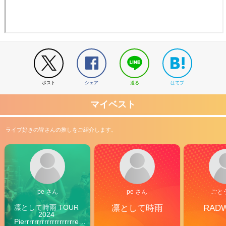
ポスト
シェア
送る
はてブ
マイベスト
ライブ好きの皆さんの推しをご紹介します。
pe さん
pe さん
ごと
凛として時雨 TOUR 
凛として時雨
RAD
2024 
Pierrrrrrrrrrrrrrrrrrrre 