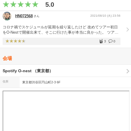
5.0
HN072568
2021/08/10 (火) 23:56
さん
コロナ禍でスケジュールが延期を繰り返したけど 改めてツアー初日
をO-Nestで開催出来て、そこに行けた事が本当に良かった。 ツアー
残り4箇所も楽しみです！
3
0
会場
Spotify O-nest （東京都）
住所
東京都渋谷区円山町2-3 6F