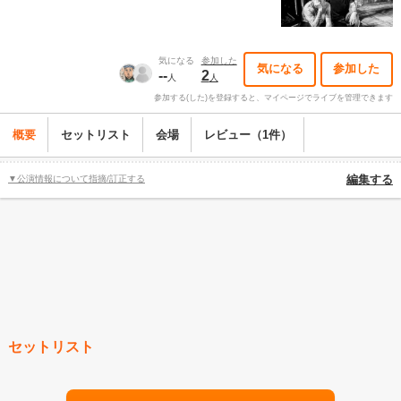
気になる
参加した
気になる
参加した
--
2
人
人
参加する(した)を登録すると、マイページでライブを管理できます
概要
セットリスト
会場
レビュー（1件）
▼公演情報について指摘/訂正する
編集する
セットリスト