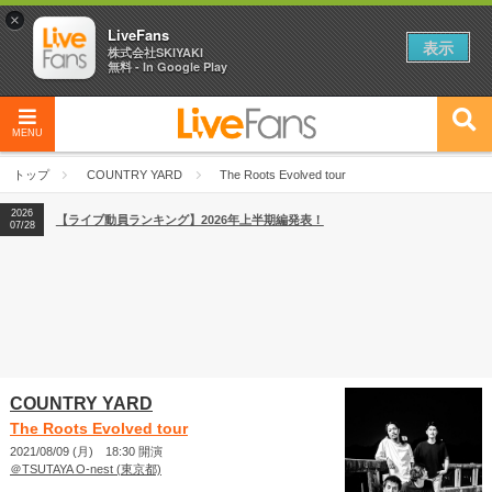
×
LiveFans
表示
株式会社SKIYAKI
無料 - In Google Play
2026
【フェス特集2026】フェス情報はここから！
04/27
MENU
2026
【ライブ動員ランキング】2026年上半期編発表！
07/28
トップ
COUNTRY YARD
The Roots Evolved tour
2026
【フェス特集2026】フェス情報はここから！
04/27
2026
【ライブ動員ランキング】2026年上半期編発表！
07/28
COUNTRY YARD
The Roots Evolved tour
2021/08/09 (月) 18:30 開演
＠TSUTAYA O-nest (東京都)