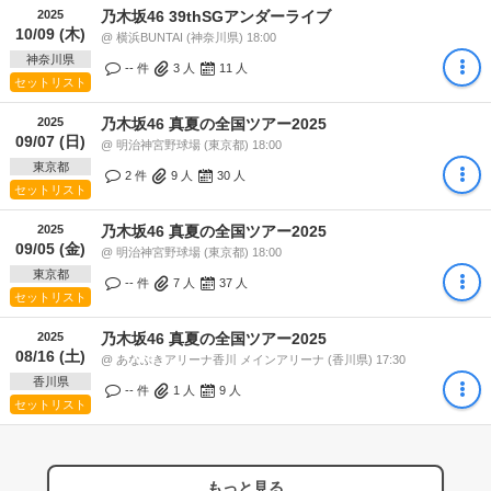
2025
乃木坂46 39thSGアンダーライブ
10/09 (木)
@ 横浜BUNTAI (神奈川県) 18:00
神奈川県
-- 件
3
人
11
人
セットリスト
2025
乃木坂46 真夏の全国ツアー2025
09/07 (日)
@ 明治神宮野球場 (東京都) 18:00
東京都
2 件
9
人
30
人
セットリスト
2025
乃木坂46 真夏の全国ツアー2025
09/05 (金)
@ 明治神宮野球場 (東京都) 18:00
東京都
-- 件
7
人
37
人
セットリスト
2025
乃木坂46 真夏の全国ツアー2025
08/16 (土)
@ あなぶきアリーナ香川 メインアリーナ (香川県) 17:30
香川県
-- 件
1
人
9
人
セットリスト
もっと見る