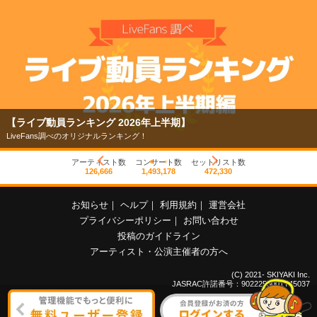
【ライブ動員ランキング 2026年上半期】
LiveFans調べのオリジナルランキング！
アーティスト数
コンサート数
セットリスト数
126,666
1,493,178
472,330
お知らせ
｜
ヘルプ
｜
利用規約
｜
運営会社
プライバシーポリシー
｜
お問い合わせ
投稿のガイドライン
アーティスト・公演主催者の方へ
(C) 2021- SKIYAKI Inc.
JASRAC許諾番号：9022255001Y45037