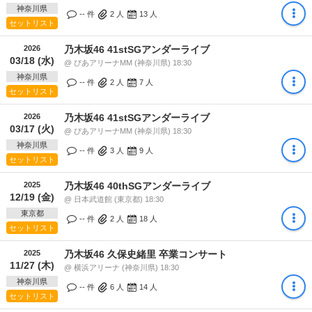
神奈川県
-- 件
2
人
13
人
セットリスト
2026
乃木坂46 41stSGアンダーライブ
03/18 (水)
@ ぴあアリーナMM (神奈川県) 18:30
神奈川県
-- 件
2
人
7
人
セットリスト
2026
乃木坂46 41stSGアンダーライブ
03/17 (火)
@ ぴあアリーナMM (神奈川県) 18:30
神奈川県
-- 件
3
人
9
人
セットリスト
2025
乃木坂46 40thSGアンダーライブ
12/19 (金)
@ 日本武道館 (東京都) 18:30
東京都
-- 件
2
人
18
人
セットリスト
2025
乃木坂46 久保史緒里 卒業コンサート
11/27 (木)
@ 横浜アリーナ (神奈川県) 18:30
神奈川県
-- 件
6
人
14
人
セットリスト