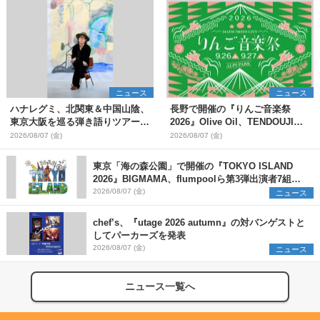
ニュース
ニュース
ハナレグミ、北関東＆中国山陰、
長野で開催の『りんご音楽祭
東京大阪を巡る弾き語りツアー10
2026』Olive Oil、TENDOUJIら
月より開催決定
第11弾出演アーティスト（16組）
2026/08/07 (金)
2026/08/07 (金)
を発表
東京「海の森公園」で開催の『TOKYO ISLAND
2026』BIGMAMA、flumpoolら第3弾出演者7組を
発表 ワークショップ・アート出展者を募集
2026/08/07 (金)
ニュース
chef’s、『utage 2026 autumn』の対バンゲストと
してパーカーズを発表
2026/08/07 (金)
ニュース
ニュース一覧へ