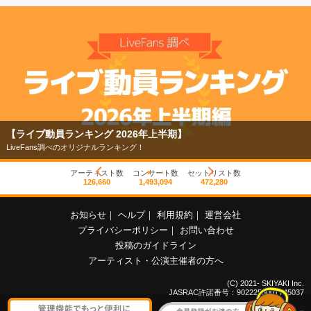
【ライブ動員ランキング 2026年上半期】
LiveFans調べのオリジナルランキング！
アーティスト数
コンサート数
セットリスト数
126,660
1,493,094
472,280
お知らせ
｜
ヘルプ
｜
利用規約
｜
運営会社
プライバシーポリシー
｜
お問い合わせ
投稿のガイドライン
アーティスト・公演主催者の方へ
(C) 2021- SKIYAKI Inc.
JASRAC許諾番号：9022255001Y45037