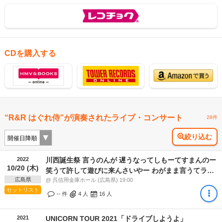
CDを購入する
“R&R はぐれ侍”が演奏されたライブ・コンサート
28件
絞り込む
2022
川西誕生祭 言うのんが 遅うなってしもーてすまんのー
10/20 (木)
笑うて許して遊びに来んさいやー わがまま言うてライ
広島県
ブにしてもろうたけんねー
@ 呉信用金庫ホール (広島県) 19:00
セットリスト
-- 件
4
人
16
人
2021
UNICORN TOUR 2021「ドライブしようよ」