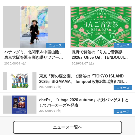
ニュース
ニュース
ハナレグミ、北関東＆中国山陰、
長野で開催の『りんご音楽祭
東京大阪を巡る弾き語りツアー10
2026』Olive Oil、TENDOUJIら
月より開催決定
第11弾出演アーティスト（16組）
2026/08/07 (金)
2026/08/07 (金)
を発表
東京「海の森公園」で開催の『TOKYO ISLAND
2026』BIGMAMA、flumpoolら第3弾出演者7組を
発表 ワークショップ・アート出展者を募集
2026/08/07 (金)
ニュース
chef’s、『utage 2026 autumn』の対バンゲストと
してパーカーズを発表
2026/08/07 (金)
ニュース
ニュース一覧へ