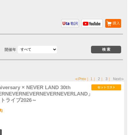
購入
歌詞
開催年
≪Prev
｜
1
｜
2
｜
3
｜
Next≫
iversary × NEVER LAND 30th
セットリスト
EVERNEVERNEVERNEVERNEVERLAND」
フトライブ2026～
県)
2