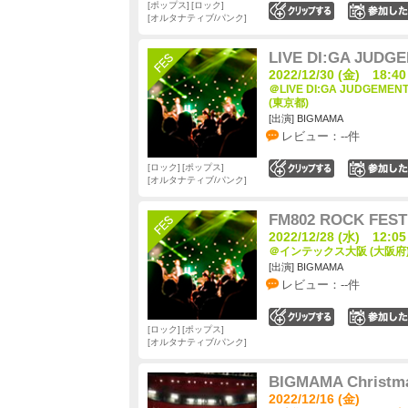
ポップス
ロック
0
オルタナティブ/パンク
LIVE DI:GA JUDGE
2022/12/30 (金) 18:40
＠LIVE DI:GA JUDGEMEN
(東京都)
[出演] BIGMAMA
レビュー：--件
ロック
ポップス
0
オルタナティブ/パンク
FM802 ROCK FEST
2022/12/28 (水) 12:05
＠インテックス大阪 (大阪府
[出演] BIGMAMA
レビュー：--件
0
ロック
ポップス
オルタナティブ/パンク
BIGMAMA Christma
2022/12/16 (金)