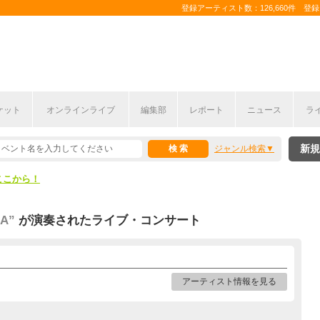
登録アーティスト数：126,660件 登録コ
ケット
オンラインライブ
編集部
レポート
ニュース
ラ
ここから！
新規
ジャンル検索
上半期編発表！
ここから！
上半期編発表！
MA”
が演奏されたライブ・コンサート
アーティスト情報を見る