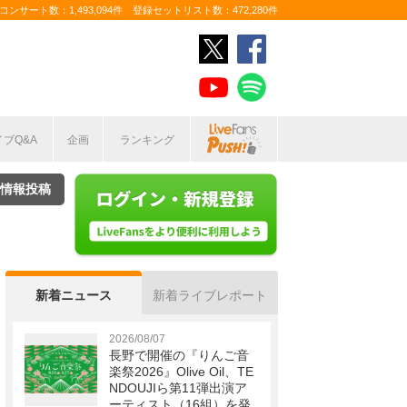
ンサート数：1,493,094件 登録セットリスト数：472,280件
イブQ&A
企画
ランキング
情報投稿
新着ニュース
新着ライブレポート
2026/08/07
長野で開催の『りんご音
楽祭2026』Olive Oil、TE
NDOUJIら第11弾出演ア
ーティスト（16組）を発