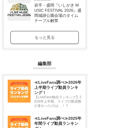
岩手・盛岡『いしがき M
USIC FESTIVAL 2026』盛
岡城跡公園会場のタイム
テーブル解禁
もっと見る
編集部
≪LiveFans調べ≫2026年
上半期ライブ動員ランキ
ング！
【LiveFans独自ランキング】2
026年上半期、ライブの動員数
が多かったのは…！？
≪LiveFans調べ≫2025年
年間ライブ動員ランキン