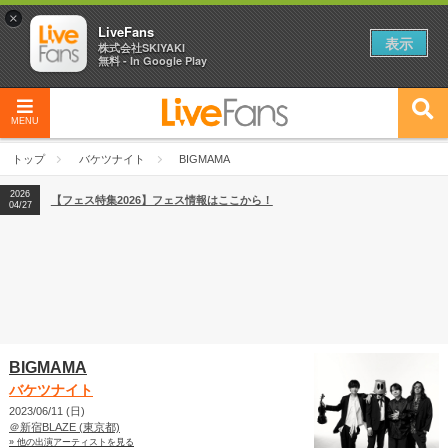
×
LiveFans
表示
株式会社SKIYAKI
無料 - In Google Play
MENU
2026
【フェス特集2026】フェス情報はここから！
04/27
トップ
バケツナイト
BIGMAMA
2026
【ライブ動員ランキング】2026年上半期編発表！
07/28
2026
【フェス特集2026】フェス情報はここから！
04/27
2026
【ライブ動員ランキング】2026年上半期編発表！
07/28
BIGMAMA
バケツナイト
2023/06/11 (日)
＠新宿BLAZE (東京都)
» 他の出演アーティストを見る