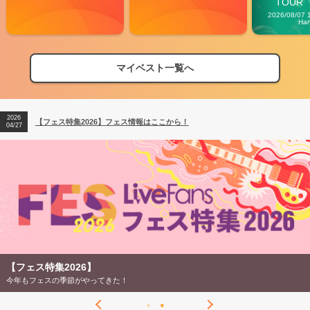
TOUR「V
Carn
2026/08/07 
Ha
マイベスト一覧へ
2026
【フェス特集2026】フェス情報はここから！
04/27
2026
【ライブ動員ランキング】2026年上半期編発表！
07/28
2026
【フェス特集2026】フェス情報はここから！
04/27
2026
【ライブ動員ランキング】2026年上半期編発表！
07/28
【フェス特集2026】
今年もフェスの季節がやってきた！