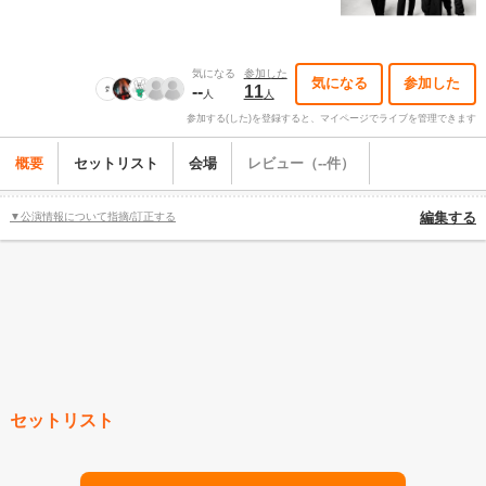
気になる
参加した
気になる
参加した
--
11
人
人
参加する(した)を登録すると、マイページでライブを管理できます
概要
セットリスト
会場
レビュー（--件）
▼公演情報について指摘/訂正する
編集する
セットリスト