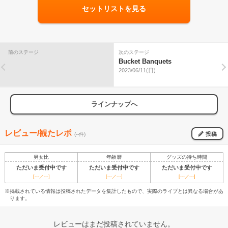
セットリストを見る
前のステージ
次のステージ
Bucket Banquets
2023/06/11(日)
ラインナップへ
レビュー/観たレポ
投稿
(--件)
男女比
年齢層
グッズの待ち時間
ただいま受付中です
ただいま受付中です
ただいま受付中です
[---／---]
[---／---]
[---／---]
※掲載されている情報は投稿されたデータを集計したもので、実際のライブとは異なる場合があ
ります。
レビューはまだ投稿されていません。