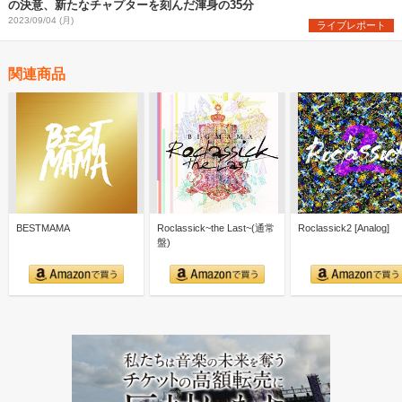
の決意、新たなチャプターを刻んだ渾身の35分
2023/09/04 (月)
ライブレポート
関連商品
BESTMAMA
Roclassick~the Last~(通常
Roclassick2 [Analog]
盤)