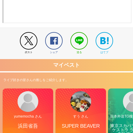
ポスト
シェア
送る
はてブ
マイベスト
ライブ好きの皆さんの推しをご紹介します。
yumemocha さん
すう さん
日本外送TG搜@
浜田省吾
SUPER BEAVER
東京スカパ
ケストラ 