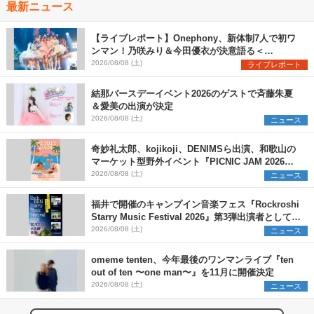
最新ニュース
【ライブレポート】Onephony、新体制7人で初ワ
ンマン！乃咲みり＆今田優衣が決意語る＜
Onephony新体制1st Oneman Live はじまりの夏
2026/08/08 (土)
ライブレポート
＞
結那バースデーイベント2026のゲストで斉藤朱夏
＆愛美の出演が決定
2026/08/08 (土)
ニュース
奇妙礼太郎、kojikoji、DENIMSら出演、和歌山の
マーケット型野外イベント『PICNIC JAM 2026』
早割チケット発売開始
2026/08/08 (土)
ニュース
福井で開催のキャンプイン音楽フェス『Rockroshi
Starry Music Festival 2026』第3弾出演者として
SCOOBIE DO、かりゆし58、Reiを発表
2026/08/08 (土)
ニュース
omeme tenten、今年最後のワンマンライブ『ten
out of ten 〜one man〜』を11月に開催決定
2026/08/08 (土)
ニュース