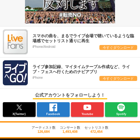
スマホの曲を、まるでライブ会場で聴いているような臨
場感でセットリスト通りに再生
iPhone/Android
今すぐダウンロード
ライブ参加記録、マイタイムテーブル作成など、ライ
ブ・フェスへ行くためのナビアプリ
iPhone
今すぐダウンロード
公式アカウントをフォローしよう！
X(Twitter)
Facebook
Youtube
Spotify
アーティスト数
コンサート数
セットリスト数
126,684
1,493,408
472,454