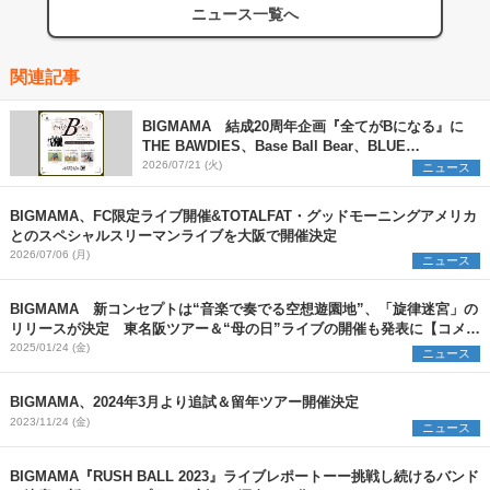
ニュース一覧へ
関連記事
BIGMAMA 結成20周年企画『全てがBになる』に
THE BAWDIES、Base Ball Bear、BLUE
ENCOUNTの出演が決定
2026/07/21 (火)
ニュース
BIGMAMA、FC限定ライブ開催&TOTALFAT・グッドモーニングアメリカ
とのスペシャルスリーマンライブを大阪で開催決定
2026/07/06 (月)
ニュース
BIGMAMA 新コンセプトは“音楽で奏でる空想遊園地”、「旋律迷宮」の
リリースが決定 東名阪ツアー＆“母の日”ライブの開催も発表に【コメン
トあり】
2025/01/24 (金)
ニュース
BIGMAMA、2024年3月より追試＆留年ツアー開催決定
2023/11/24 (金)
ニュース
BIGMAMA『RUSH BALL 2023』ライブレポートーー挑戦し続けるバンド