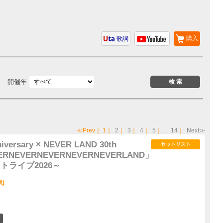
購入
歌詞
開催年
≪Prev
｜
1
｜
2
｜
3
｜
4
｜
5
｜…
14
｜
Next≫
iversary × NEVER LAND 30th
セットリスト
EVERNEVERNEVERNEVERNEVERLAND」
フトライブ2026～
県)
5