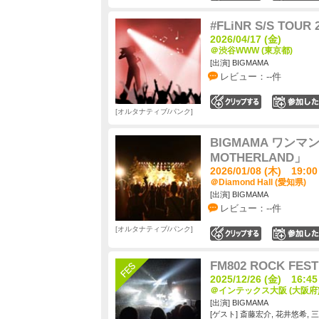
#FLiNR S/S TOUR 
2026/04/17 (金)
＠渋谷WWW (東京都)
[出演] BIGMAMA
レビュー：--件
0
オルタナティブ/パンク
BIGMAMA ワンマンツ
MOTHERLAND」
2026/01/08 (木) 19:00
＠Diamond Hall (愛知県)
[出演] BIGMAMA
レビュー：--件
オルタナティブ/パンク
0
FM802 ROCK FEST
2025/12/26 (金) 16:45
＠インテックス大阪 (大阪府
[出演] BIGMAMA
[ゲスト] 斎藤宏介, 花井悠希, 