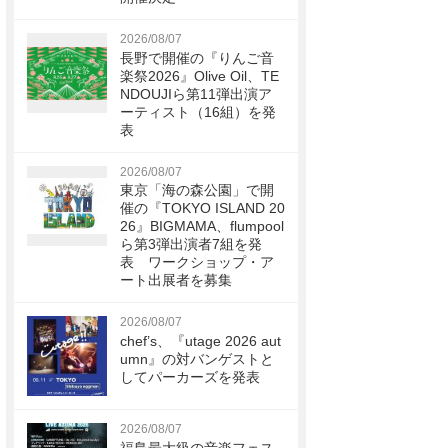
2026/08/07
長野で開催の『りんご音
楽祭2026』Olive Oil、TE
NDOUJIら第11弾出演ア
ーティスト（16組）を発
表
2026/08/07
東京「海の森公園」で開
催の『TOKYO ISLAND 20
26』BIGMAMA、flumpool
ら第3弾出演者7組を発
表 ワークショップ・ア
ート出展者を募集
2026/08/07
chef’s、『utage 2026 aut
umn』の対バンゲストと
してパーカーズを発表
2026/08/07