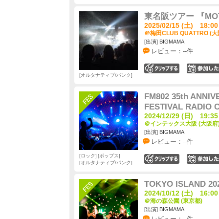
東名阪ツアー 『MOTH
2025/02/15 (土) 18:00
＠梅田CLUB QUATTRO (大
[出演] BIGMAMA
レビュー：--件
0
オルタナティブ/パンク
FM802 35th ANNI
FESTIVAL RADIO 
2024/12/29 (日) 19:35
＠インテックス大阪 (大阪府
[出演] BIGMAMA
レビュー：--件
ロック
ポップス
0
オルタナティブ/パンク
TOKYO ISLAND 20
2024/10/12 (土) 16:00
＠海の森公園 (東京都)
[出演] BIGMAMA
レビュー：--件