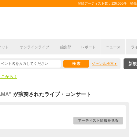
登録アーティスト数：126,666件 登録コ
ケット
オンラインライブ
編集部
レポート
ニュース
ラ
ここから！
新規
ジャンル検索
上半期編発表！
ここから！
上半期編発表！
AMA”
が演奏されたライブ・コンサート
アーティスト情報を見る