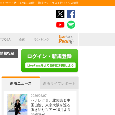
ンサート数：1,493,178件 登録セットリスト数：472,330件
イブQ&A
企画
ランキング
情報投稿
新着ニュース
新着ライブレポート
2026/08/07
ハナレグミ、北関東＆中
国山陰、東京大阪を巡る
弾き語りツアー10月より
開催決定