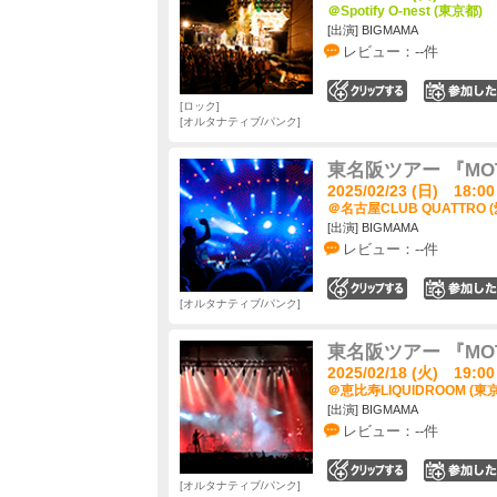
＠Spotify O-nest (東京都)
[出演] BIGMAMA
レビュー：--件
0
ロック
オルタナティブ/パンク
東名阪ツアー 『MOTH
2025/02/23 (日) 18:00
＠名古屋CLUB QUATTRO 
[出演] BIGMAMA
レビュー：--件
0
オルタナティブ/パンク
東名阪ツアー 『MOTH
2025/02/18 (火) 19:00
＠恵比寿LIQUIDROOM (東
[出演] BIGMAMA
レビュー：--件
0
オルタナティブ/パンク