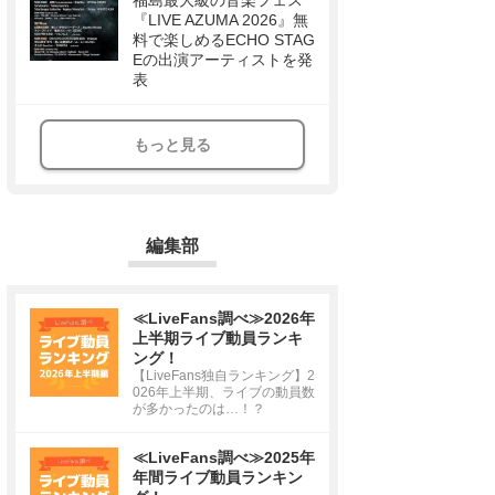
福島最大級の音楽フェス
『LIVE AZUMA 2026』無
料で楽しめるECHO STAG
Eの出演アーティストを発
表
もっと見る
編集部
≪LiveFans調べ≫2026年
上半期ライブ動員ランキ
ング！
【LiveFans独自ランキング】2
026年上半期、ライブの動員数
が多かったのは…！？
≪LiveFans調べ≫2025年
年間ライブ動員ランキン