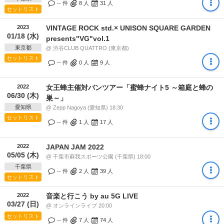
-- 件
8
人
31
人
セットリスト
2023
VINTAGE ROCK std.× UNISON SQUARE GARDEN
01/18 (水)
presents"VG"vol.1
東京都
@ 渋谷CLUB QUATTRO (東京都)
セットリスト
-- 件
0
人
9
人
2022
女王蜂主催対バンツアー「蜜蜂ナイト5 ～箱庭と蜂の
06/30 (木)
巣～」
愛知県
@ Zepp Nagoya (愛知県) 18:30
セットリスト
-- 件
1
人
17
人
2022
JAPAN JAM 2022
05/05 (木)
@ 千葉市蘇我スポーツ公園 (千葉県) 18:00
千葉県
-- 件
2
人
39
人
セットリスト
2022
音楽と行こう by au 5G LIVE
03/27 (日)
@ オンラインライブ 20:00
セットリスト
-- 件
7
人
74
人