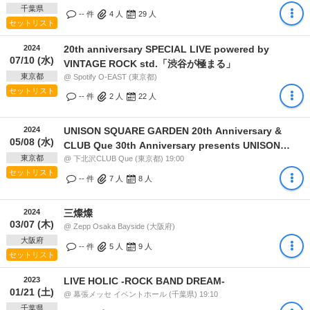
千葉県
-- 件
4
人
29
人
セットリスト
2024
20th anniversary SPECIAL LIVE powered by
07/10 (水)
VINTAGE ROCK std.「渋谷が極まる」
東京都
@ Spotify O-EAST (東京都)
セットリスト
-- 件
2
人
22
人
2024
UNISON SQUARE GARDEN 20th Anniversary &
05/08 (水)
CLUB Que 30th Anniversary presents UNISON
東京都
SQUARE GARDEN ワンマンライブ "流星前夜 -
@ 下北沢CLUB Que (東京都) 19:00
セットリスト
rebirth-"
-- 件
7
人
8
人
2024
三燦燦
03/07 (木)
@ Zepp Osaka Bayside (大阪府)
大阪府
-- 件
5
人
9
人
セットリスト
2023
LIVE HOLIC -ROCK BAND DREAM-
01/21 (土)
@ 幕張メッセ イベントホール (千葉県) 19:10
千葉県