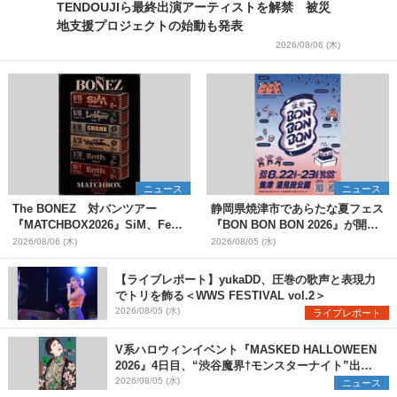
TENDOUJIら最終出演アーティストを解禁 被災
地支援プロジェクトの始動も発表
2026/08/06 (木)
ニュース
ニュース
The BONEZ 対バンツアー
静岡県焼津市であらたな夏フェス
『MATCHBOX2026』SiM、Fear,
『BON BON BON 2026』が開
and Loathing in Las Vegasら対
催 音楽ライブ×盆踊り×DJ×屋台
2026/08/06 (木)
2026/08/05 (水)
バンアーティストを一斉解禁
グルメ×ランタンナイトで彩る2日
間
【ライブレポート】yukaDD、圧巻の歌声と表現力
でトリを飾る＜WWS FESTIVAL vol.2＞
2026/08/05 (水)
ライブレポート
V系ハロウィンイベント『MASKED HALLOWEEN
2026』4日目、“渋谷魔界†モンスターナイト”出演6
組を発表
2026/08/05 (水)
ニュース