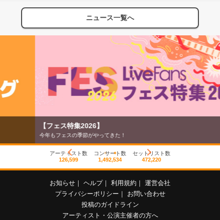
ニュース一覧へ
【フェス特集2026】
今年もフェスの季節がやってきた！
アーティスト数
コンサート数
セットリスト数
126,599
1,492,534
472,220
お知らせ
｜
ヘルプ
｜
利用規約
｜
運営会社
プライバシーポリシー
｜
お問い合わせ
投稿のガイドライン
アーティスト・公演主催者の方へ