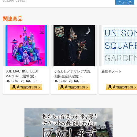
開
2022/07/01 (金)
ニュース
関連商品
SUB MACHINE, BEST
うるわし／アザレアの風
新世界ノート
MACHINE (通常盤) -
(初回生産限定盤) -
UNISON SQUARE G…
UNISON SQUARE
GARDEN (特典な…