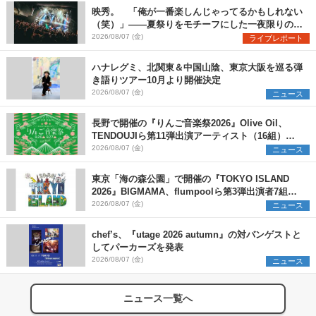
映秀。 「俺が一番楽しんじゃってるかもしれない
（笑）」――夏祭りをモチーフにした一夜限りのス
ペシャルライブ『色祭』レポート
2026/08/07 (金)
ライブレポート
ハナレグミ、北関東＆中国山陰、東京大阪を巡る弾
き語りツアー10月より開催決定
2026/08/07 (金)
ニュース
長野で開催の『りんご音楽祭2026』Olive Oil、
TENDOUJIら第11弾出演アーティスト（16組）を
発表
2026/08/07 (金)
ニュース
東京「海の森公園」で開催の『TOKYO ISLAND
2026』BIGMAMA、flumpoolら第3弾出演者7組を
発表 ワークショップ・アート出展者を募集
2026/08/07 (金)
ニュース
chef’s、『utage 2026 autumn』の対バンゲストと
してパーカーズを発表
2026/08/07 (金)
ニュース
ニュース一覧へ