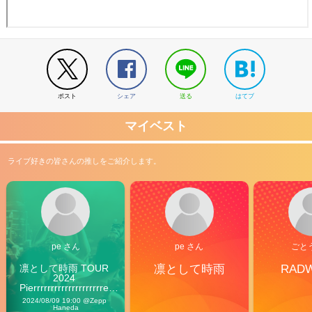
ポスト
シェア
送る
はてブ
マイベスト
ライブ好きの皆さんの推しをご紹介します。
pe さん
pe さん
ごと
凛として時雨 TOUR 
凛として時雨
RAD
2024 
Pierrrrrrrrrrrrrrrrrrrre 
Vibes
2024/08/09 19:00 @Zepp 
Haneda