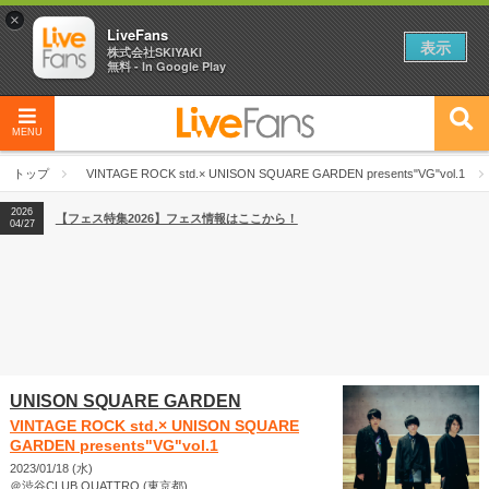
×
LiveFans
表示
株式会社SKIYAKI
無料 - In Google Play
MENU
2026
【フェス特集2026】フェス情報はここから！
04/27
トップ
VINTAGE ROCK std.× UNISON SQUARE GARDEN presents"VG"vol.1
2026
【ライブ動員ランキング】2026年上半期編発表！
07/28
2026
【フェス特集2026】フェス情報はここから！
04/27
2026
【ライブ動員ランキング】2026年上半期編発表！
07/28
UNISON SQUARE GARDEN
VINTAGE ROCK std.× UNISON SQUARE
GARDEN presents"VG"vol.1
2023/01/18 (水)
＠渋谷CLUB QUATTRO (東京都)