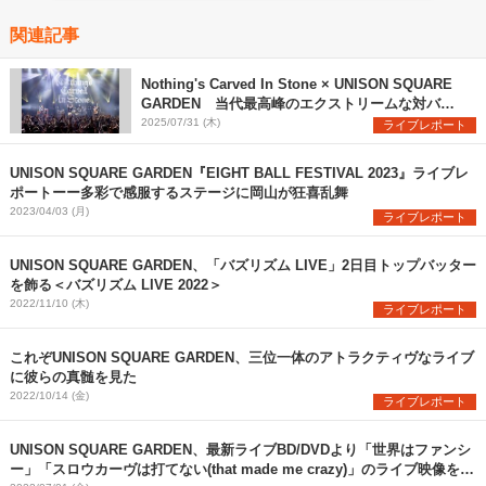
関連記事
Nothing's Carved In Stone × UNISON SQUARE
GARDEN 当代最高峰のエクストリームな対バン
を観た
2025/07/31 (木)
ライブレポート
UNISON SQUARE GARDEN『EIGHT BALL FESTIVAL 2023』ライブレ
ポートーー多彩で感服するステージに岡山が狂喜乱舞
2023/04/03 (月)
ライブレポート
UNISON SQUARE GARDEN、「バズリズム LIVE」2日目トップバッター
を飾る＜バズリズム LIVE 2022＞
2022/11/10 (木)
ライブレポート
これぞUNISON SQUARE GARDEN、三位一体のアトラクティヴなライブ
に彼らの真髄を見た
2022/10/14 (金)
ライブレポート
UNISON SQUARE GARDEN、最新ライブBD/DVDより「世界はファンシ
ー」「スロウカーヴは打てない(that made me crazy)」のライブ映像を公