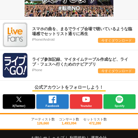
スマホの曲を、まるでライブ会場で聴いているような臨
場感でセットリスト通りに再生
iPhone/Android
今すぐダウンロード
ライブ参加記録、マイタイムテーブル作成など、ライ
ブ・フェスへ行くためのナビアプリ
iPhone
今すぐダウンロード
公式アカウントをフォローしよう！
X(Twitter)
Facebook
Youtube
Spotify
アーティスト数
コンサート数
セットリスト数
126,660
1,493,094
472,280