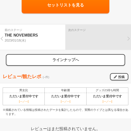
セットリストを見る
前のステージ
次のステージ
THE NOVEMBERS
2023/01/18(水)
ラインナップへ
レビュー/観たレポ
投稿
(--件)
男女比
年齢層
グッズの待ち時間
ただいま受付中です
ただいま受付中です
ただいま受付中です
[---／---]
[---／---]
[---／---]
※掲載されている情報は投稿されたデータを集計したもので、実際のライブとは異なる場合があ
ります。
レビューはまだ投稿されていません。