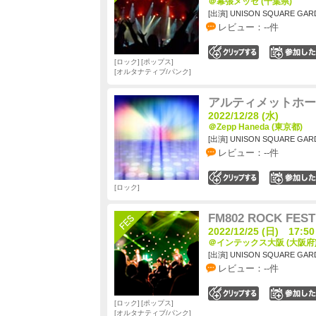
＠幕張メッセ (千葉県)
[出演] UNISON SQUARE GAR
レビュー：--件
0
ロック
ポップス
オルタナティブ/パンク
アルティメットホー
2022/12/28 (水)
＠Zepp Haneda (東京都)
[出演] UNISON SQUARE GAR
レビュー：--件
0
ロック
FM802 ROCK FEST
2022/12/25 (日) 17:50
＠インテックス大阪 (大阪府
[出演] UNISON SQUARE GAR
レビュー：--件
0
ロック
ポップス
オルタナティブ/パンク