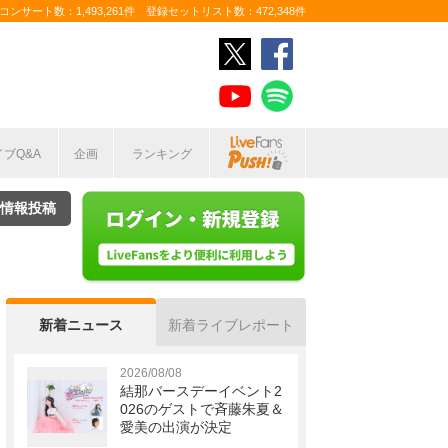
ンサート数：1,493,261件 登録セットリスト数：472,348件
イブQ&A
企画
ランキング
情報投稿
新着ニュース
新着ライブレポート
2026/08/08
結那バースデーイベント2
026のゲストで斉藤朱夏＆
愛美の出演が決定