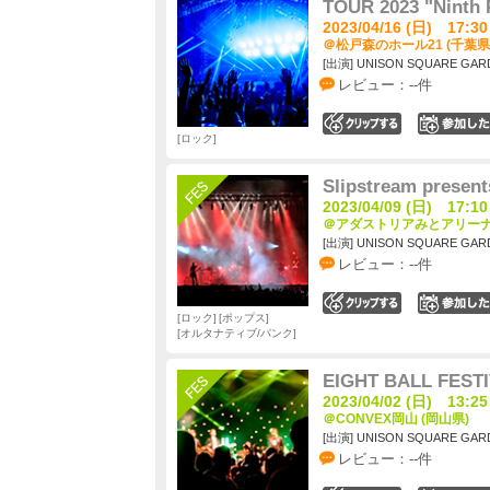
TOUR 2023 "Ninth 
2023/04/16 (日) 17:30
＠松戸森のホール21 (千葉県
[出演] UNISON SQUARE GAR
レビュー：--件
0
ロック
Slipstream presen
2023/04/09 (日) 17:10
＠アダストリアみとアリーナ 
[出演] UNISON SQUARE GAR
レビュー：--件
0
ロック
ポップス
オルタナティブ/パンク
EIGHT BALL FESTI
2023/04/02 (日) 13:25
＠CONVEX岡山 (岡山県)
[出演] UNISON SQUARE GAR
レビュー：--件