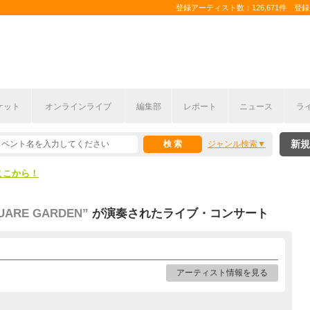
登録アーティスト数：126,671件 登録コ
ケット
オンラインライブ
編集部
レポート
ニュース
ラ
ここから！
新規
ジャンル検索
上半期編発表！
ここから！
上半期編発表！
SQUARE GARDEN”
が演奏されたライブ・コンサート
アーティスト情報を見る