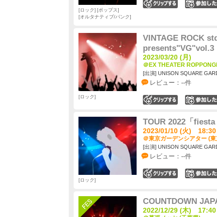
0
ロック
ポップス
オルタナティブ/パンク
VINTAGE ROCK st
presents"VG"vol.3
2023/03/20 (月)
＠EX THEATER ROPPONG
[出演] UNISON SQUARE GAR
レビュー：--件
ロック
0
TOUR 2022「fiesta
2023/01/10 (火) 18:30
＠東京ガーデンシアター (東
[出演] UNISON SQUARE GAR
レビュー：--件
0
ロック
COUNTDOWN JAPA
2022/12/29 (木) 17:40