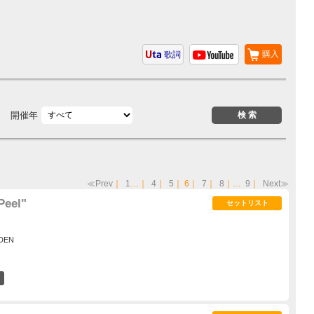
購入
歌詞
開催年
≪Prev
｜
1
…｜
4
｜
5
｜
6
｜
7
｜
8
｜…
9
｜
Next≫
Peel"
セットリスト
DEN
21