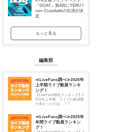
KTR主催ライブイベント
『GOAT』第4回にTERU f
rom Crossfaithの出演が決
定
もっと見る
編集部
≪LiveFans調べ≫2026年
上半期ライブ動員ランキ
ング！
【LiveFans独自ランキング】2
026年上半期、ライブの動員数
が多かったのは…！？
≪LiveFans調べ≫2025年
年間ライブ動員ランキン
グ！
【LiveFans独自ランキング】2