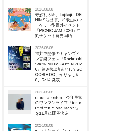
2026/08/08
奇妙礼太郎、kojikoji、DE
NIMSら出演、和歌山のマ
ーケット型野外イベント
『PICNIC JAM 2026』早
割チケット発売開始
2026/08/08
福井で開催のキャンプイ
ン音楽フェス『Rockroshi
Starry Music Festival 202
6』第3弾出演者としてSC
OOBIE DO、かりゆし5
8、Reiを発表
2026/08/08
omeme tenten、今年最後
のワンマンライブ『ten o
ut of ten 〜one man〜』
を11月に開催決定
2026/08/08