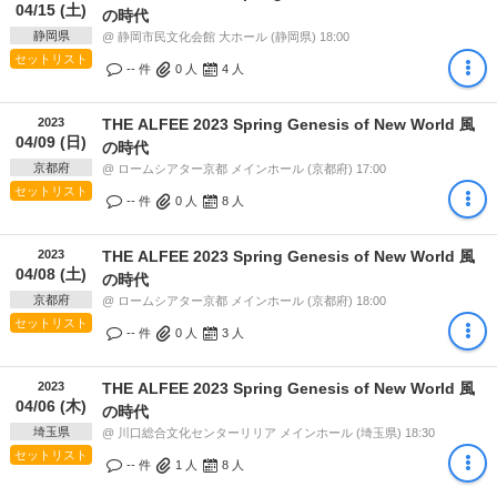
04/15 (土)
の時代
静岡県
@ 静岡市民文化会館 大ホール (静岡県) 18:00
セットリスト
-- 件
0
人
4
人
2023
THE ALFEE 2023 Spring Genesis of New World 風
04/09 (日)
の時代
京都府
@ ロームシアター京都 メインホール (京都府) 17:00
セットリスト
-- 件
0
人
8
人
2023
THE ALFEE 2023 Spring Genesis of New World 風
04/08 (土)
の時代
京都府
@ ロームシアター京都 メインホール (京都府) 18:00
セットリスト
-- 件
0
人
3
人
2023
THE ALFEE 2023 Spring Genesis of New World 風
04/06 (木)
の時代
埼玉県
@ 川口総合文化センターリリア メインホール (埼玉県) 18:30
セットリスト
-- 件
1
人
8
人