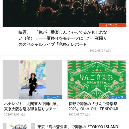
ライブレポート
映秀。 「俺が一番楽しんじゃってるかもしれな
い（笑）」――夏祭りをモチーフにした一夜限り
のスペシャルライブ『色祭』レポート
2026/08/07 (金)
ニュース
ニュース
ハナレグミ、北関東＆中国山陰、
長野で開催の『りんご音楽祭
東京大阪を巡る弾き語りツアー10
2026』Olive Oil、TENDOUJIら
月より開催決定
第11弾出演アーティスト（16組）
2026/08/07 (金)
2026/08/07 (金)
を発表
東京「海の森公園」で開催の『TOKYO ISLAND