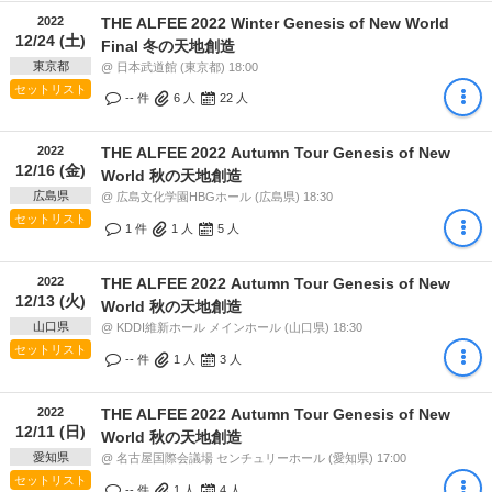
2022
THE ALFEE 2022 Winter Genesis of New World
12/24 (土)
Final 冬の天地創造
東京都
@ 日本武道館 (東京都) 18:00
セットリスト
-- 件
6
人
22
人
2022
THE ALFEE 2022 Autumn Tour Genesis of New
12/16 (金)
World 秋の天地創造
広島県
@ 広島文化学園HBGホール (広島県) 18:30
セットリスト
1 件
1
人
5
人
2022
THE ALFEE 2022 Autumn Tour Genesis of New
12/13 (火)
World 秋の天地創造
山口県
@ KDDI維新ホール メインホール (山口県) 18:30
セットリスト
-- 件
1
人
3
人
2022
THE ALFEE 2022 Autumn Tour Genesis of New
12/11 (日)
World 秋の天地創造
愛知県
@ 名古屋国際会議場 センチュリーホール (愛知県) 17:00
セットリスト
-- 件
1
人
4
人