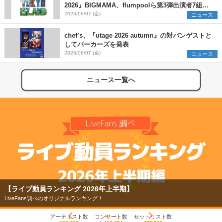
2026』BIGMAMA、flumpoolら第3弾出演者7組を
発表 ワークショップ・アート出展者を募集
2026/08/07 (金)
ニュース
chef’s、『utage 2026 autumn』の対バンゲストと
してパーカーズを発表
2026/08/07 (金)
ニュース
ニュース一覧へ
【ライブ動員ランキング 2026年上半期】
LiveFans調べのオリジナルランキング！
アーティスト数
コンサート数
セットリスト数