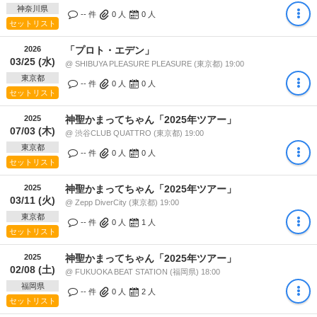
神奈川県
-- 件
0
人
0
人
セットリスト
2026
「プロト・エデン」
03/25 (水)
@ SHIBUYA PLEASURE PLEASURE (東京都) 19:00
東京都
-- 件
0
人
0
人
セットリスト
2025
神聖かまってちゃん「2025年ツアー」
07/03 (木)
@ 渋谷CLUB QUATTRO (東京都) 19:00
東京都
-- 件
0
人
0
人
セットリスト
2025
神聖かまってちゃん「2025年ツアー」
03/11 (火)
@ Zepp DiverCity (東京都) 19:00
東京都
-- 件
0
人
1
人
セットリスト
2025
神聖かまってちゃん「2025年ツアー」
02/08 (土)
@ FUKUOKA BEAT STATION (福岡県) 18:00
福岡県
-- 件
0
人
2
人
セットリスト