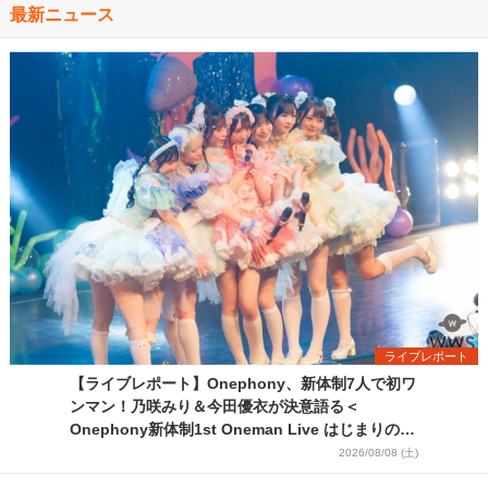
最新ニュース
ライブレポート
【ライブレポート】Onephony、新体制7人で初ワ
ンマン！乃咲みり＆今田優衣が決意語る＜
Onephony新体制1st Oneman Live はじまりの夏
＞
2026/08/08 (土)