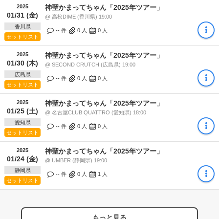
2025
神聖かまってちゃん「2025年ツアー」
01/31 (金)
@ 高松DIME (香川県) 19:00
香川県
-- 件
0
人
0
人
セットリスト
2025
神聖かまってちゃん「2025年ツアー」
01/30 (木)
@ SECOND CRUTCH (広島県) 19:00
広島県
-- 件
0
人
0
人
セットリスト
2025
神聖かまってちゃん「2025年ツアー」
01/25 (土)
@ 名古屋CLUB QUATTRO (愛知県) 18:00
愛知県
-- 件
0
人
0
人
セットリスト
2025
神聖かまってちゃん「2025年ツアー」
01/24 (金)
@ UMBER (静岡県) 19:00
静岡県
-- 件
0
人
1
人
セットリスト
もっと見る