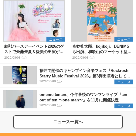
ニュース
ニュース
結那バースデーイベント2026のゲ
奇妙礼太郎、kojikoji、DENIMS
ストで斉藤朱夏＆愛美の出演が決
ら出演、和歌山のマーケット型野
定
外イベント『PICNIC JAM
2026/08/08 (土)
2026/08/08 (土)
2026』早割チケット発売開始
福井で開催のキャンプイン音楽フェス『Rockroshi
Starry Music Festival 2026』第3弾出演者として
SCOOBIE DO、かりゆし58、Reiを発表
2026/08/08 (土)
ニュース
omeme tenten、今年最後のワンマンライブ『ten
out of ten 〜one man〜』を11月に開催決定
2026/08/08 (土)
ニュース
ニュース一覧へ