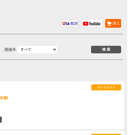
購入
歌詞
開催年
セットリスト
東京都)
0