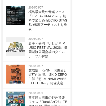
2026/08/07
福島最大級の音楽フェス
『LIVE AZUMA 2026』無
料で楽しめるECHO STAG
Eの出演アーティストを発
表
2026/08/07
岩手・盛岡『いしがき M
USIC FESTIVAL 2026』盛
岡城跡公園会場のタイム
テーブル解禁
2026/08/07
友成空、KeNN、お風呂と
街灯が出演、 SKID ZERO
主催『窓 -MINAMI WHEE
L EDITION- 』開催決定
2026/08/06
熊本県人吉市の野外音楽
フェス『Rural Act'26』TE