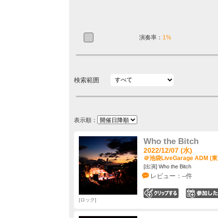
演奏率：
1%
検索範囲
表示順：
Who the Bitch
2022/12/07 (水)
＠池袋LiveGarage ADM (
[出演] Who the Bitch
レビュー：--件
0
ロック