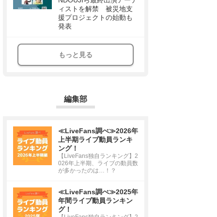
NDOUJIら最終出演アーテ
ィストを解禁 被災地支
援プロジェクトの始動も
発表
もっと見る
編集部
≪LiveFans調べ≫2026年
上半期ライブ動員ランキ
ング！
【LiveFans独自ランキング】2
026年上半期、ライブの動員数
が多かったのは…！？
≪LiveFans調べ≫2025年
年間ライブ動員ランキン
グ！
【LiveFans独自ランキング】2