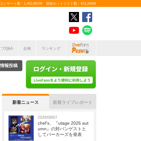
ンサート数：1,492,907件 登録セットリスト数：472,269件
イブQ&A
企画
ランキング
情報投稿
新着ニュース
新着ライブレポート
2026/08/07
chef’s、『utage 2026 aut
umn』の対バンゲストと
してパーカーズを発表