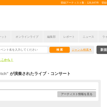
登録アーティスト数：126,647件 登録コ
ケット
オンラインライブ
編集部
レポート
ニュース
ラ
ここから！
新規
ジャンル検索
上半期編発表！
ここから！
上半期編発表！
itch”
が演奏されたライブ・コンサート
アーティスト情報を見る