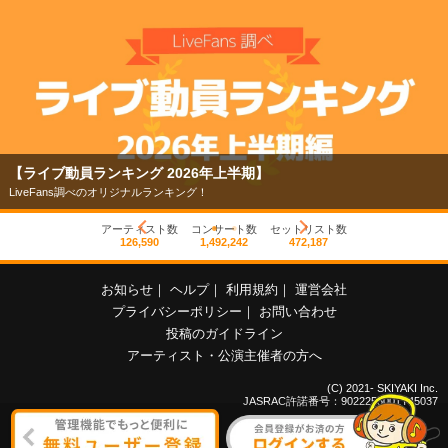
【ライブ動員ランキング 2026年上半期】
LiveFans調べのオリジナルランキング！
アーティスト数
コンサート数
セットリスト数
126,590
1,492,242
472,187
お知らせ
｜
ヘルプ
｜
利用規約
｜
運営会社
プライバシーポリシー
｜
お問い合わせ
投稿のガイドライン
アーティスト・公演主催者の方へ
(C) 2021- SKIYAKI Inc.
JASRAC許諾番号：9022255001Y45037