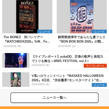
ニュース
ニュース
The BONEZ 対バンツアー
静岡県焼津市であらたな夏フェス
『MATCHBOX2026』SiM、Fear,
『BON BON BON 2026』が開
and Loathing in Las Vegasら対
催 音楽ライブ×盆踊り×DJ×屋台
2026/08/06 (木)
2026/08/05 (水)
バンアーティストを一斉解禁
グルメ×ランタンナイトで彩る2日
間
【ライブレポート】yukaDD、圧巻の歌声と表現力
でトリを飾る＜WWS FESTIVAL vol.2＞
2026/08/05 (水)
ライブレポート
V系ハロウィンイベント『MASKED HALLOWEEN
2026』4日目、“渋谷魔界†モンスターナイト”出演6
組を発表
2026/08/05 (水)
ニュース
ニュース一覧へ