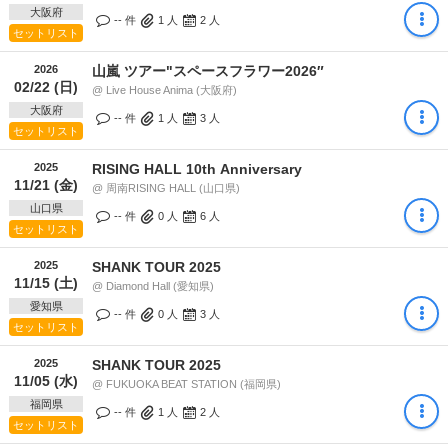
大阪府
-- 件
1
人
2
人
セットリスト
2026
山嵐 ツアー"スペースフラワー2026″
02/22 (日)
@ Live House Anima (大阪府)
大阪府
-- 件
1
人
3
人
セットリスト
2025
RISING HALL 10th Anniversary
11/21 (金)
@ 周南RISING HALL (山口県)
山口県
-- 件
0
人
6
人
セットリスト
2025
SHANK TOUR 2025
11/15 (土)
@ Diamond Hall (愛知県)
愛知県
-- 件
0
人
3
人
セットリスト
2025
SHANK TOUR 2025
11/05 (水)
@ FUKUOKA BEAT STATION (福岡県)
福岡県
-- 件
1
人
2
人
セットリスト