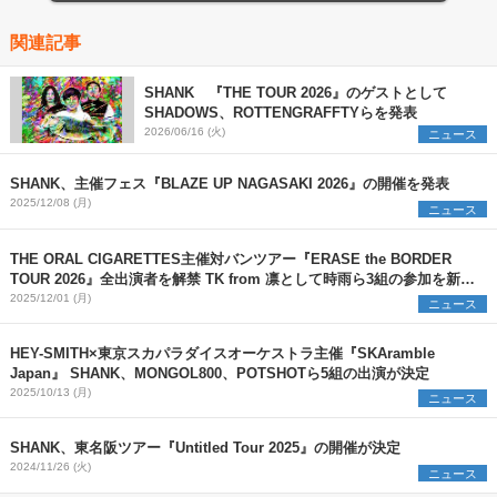
関連記事
SHANK 『THE TOUR 2026』のゲストとして
SHADOWS、ROTTENGRAFFTYらを発表
2026/06/16 (火)
ニュース
SHANK、主催フェス『BLAZE UP NAGASAKI 2026』の開催を発表
2025/12/08 (月)
ニュース
THE ORAL CIGARETTES主催対バンツアー『ERASE the BORDER
TOUR 2026』全出演者を解禁 TK from 凛として時雨ら3組の参加を新た
に発表
2025/12/01 (月)
ニュース
HEY-SMITH×東京スカパラダイスオーケストラ主催『SKAramble
Japan』 SHANK、MONGOL800、POTSHOTら5組の出演が決定
2025/10/13 (月)
ニュース
SHANK、東名阪ツアー『Untitled Tour 2025』の開催が決定
2024/11/26 (火)
ニュース