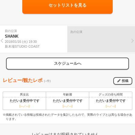
セットリストを見る
前の公演
次の公演
SHANK
2018/01/16 (火) 19:30
新木場STUDIO COAST
スケジュールへ
レビュー/観たレポ
投稿
(--件)
男女比
年齢層
グッズの待ち時間
ただいま受付中です
ただいま受付中です
ただいま受付中です
[---／---]
[---／---]
[---／---]
※掲載されている情報は投稿されたデータを集計したもので、実際のライブとは異なる場合があ
ります。
レビューはまだ投稿されていません。