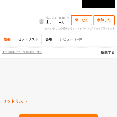
気になる
参加した
気になる
参加した
1
--
人
人
参加する(した)を登録すると、マイページでライブを管理できます
概要
セットリスト
会場
レビュー（--件）
▼公演情報について指摘/訂正する
編集する
セットリスト