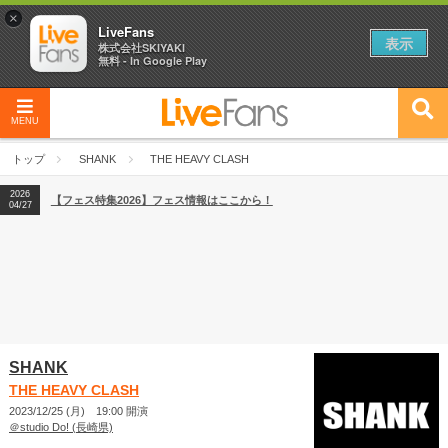
×
LiveFans
表示
株式会社SKIYAKI
無料 - In Google Play
MENU
2026
【フェス特集2026】フェス情報はここから！
04/27
トップ
SHANK
THE HEAVY CLASH
2026
【ライブ動員ランキング】2026年上半期編発表！
07/28
2026
【フェス特集2026】フェス情報はここから！
04/27
2026
【ライブ動員ランキング】2026年上半期編発表！
07/28
SHANK
THE HEAVY CLASH
2023/12/25 (月) 19:00 開演
＠studio Do! (長崎県)