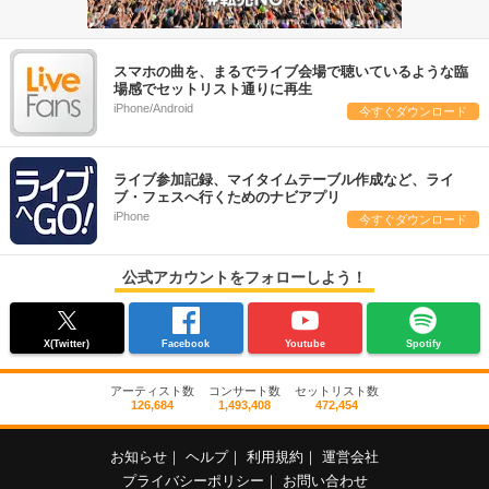
スマホの曲を、まるでライブ会場で聴いているような臨
場感でセットリスト通りに再生
iPhone/Android
今すぐダウンロード
ライブ参加記録、マイタイムテーブル作成など、ライ
ブ・フェスへ行くためのナビアプリ
iPhone
今すぐダウンロード
公式アカウントをフォローしよう！
X(Twitter)
Facebook
Youtube
Spotify
アーティスト数
コンサート数
セットリスト数
126,684
1,493,408
472,454
お知らせ
｜
ヘルプ
｜
利用規約
｜
運営会社
プライバシーポリシー
｜
お問い合わせ