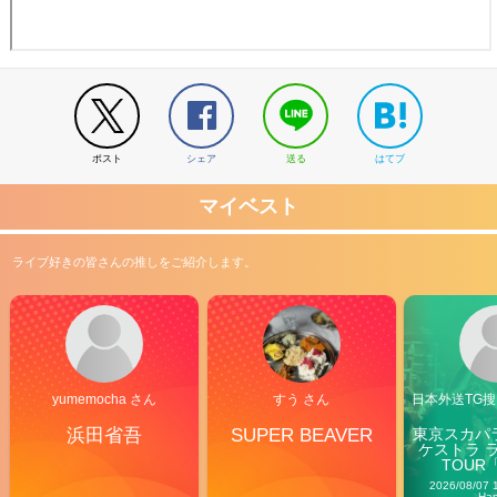
ポスト
シェア
送る
はてブ
マイベスト
ライブ好きの皆さんの推しをご紹介します。
yumemocha さん
すう さん
日本外送TG搜@
浜田省吾
SUPER BEAVER
東京スカパ
ケストラ 
TOUR「V
Carn
2026/08/07 
Ha