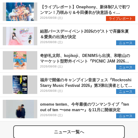
【ライブレポート】Onephony、新体制7人で初ワ
ンマン！乃咲みり＆今田優衣が決意語る＜
Onephony新体制1st Oneman Live はじまりの夏
2026/08/08 (土)
ライブレポート
＞
結那バースデーイベント2026のゲストで斉藤朱夏
＆愛美の出演が決定
2026/08/08 (土)
ニュース
奇妙礼太郎、kojikoji、DENIMSら出演、和歌山の
マーケット型野外イベント『PICNIC JAM 2026』
早割チケット発売開始
2026/08/08 (土)
ニュース
福井で開催のキャンプイン音楽フェス『Rockroshi
Starry Music Festival 2026』第3弾出演者として
SCOOBIE DO、かりゆし58、Reiを発表
2026/08/08 (土)
ニュース
omeme tenten、今年最後のワンマンライブ『ten
out of ten 〜one man〜』を11月に開催決定
2026/08/08 (土)
ニュース
ニュース一覧へ