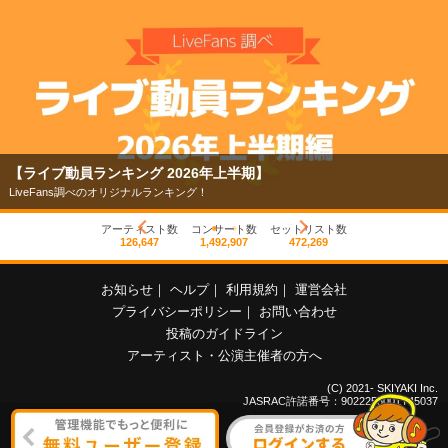
【ライブ動員ランキング 2026年上半期】
LiveFans調べのオリジナルランキング！
アーティスト数
コンサート数
セットリスト数
126,647
1,492,907
472,269
お知らせ
｜
ヘルプ
｜
利用規約
｜
運営会社
プライバシーポリシー
｜
お問い合わせ
投稿のガイドライン
アーティスト・公演主催者の方へ
(C) 2021- SKIYAKI Inc.
JASRAC許諾番号：9022255001Y45037