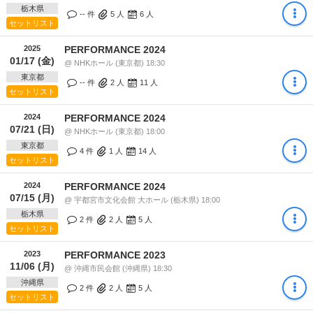
栃木県
-- 件
5
人
6
人
セットリスト
2025
PERFORMANCE 2024
01/17 (金)
@ NHKホール (東京都) 18:30
東京都
-- 件
2
人
11
人
セットリスト
2024
PERFORMANCE 2024
07/21 (日)
@ NHKホール (東京都) 18:00
東京都
4 件
1
人
14
人
セットリスト
2024
PERFORMANCE 2024
07/15 (月)
@ 宇都宮市文化会館 大ホール (栃木県) 18:00
栃木県
2 件
2
人
5
人
セットリスト
2023
PERFORMANCE 2023
11/06 (月)
@ 沖縄市民会館 (沖縄県) 18:30
沖縄県
2 件
2
人
5
人
セットリスト