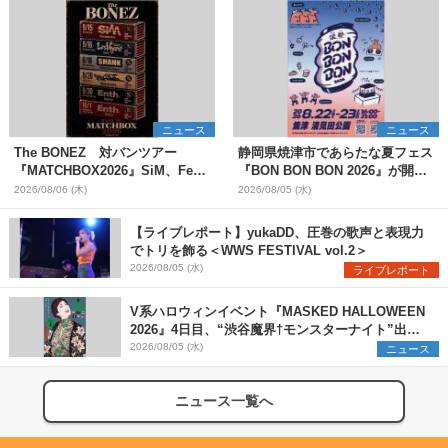
ニュース
ニュース
The BONEZ 対バンツアー
静岡県焼津市であらたな夏フェス
『MATCHBOX2026』SiM、Fear,
『BON BON BON 2026』が開
and Loathing in Las Vegasら対
催 音楽ライブ×盆踊り×DJ×屋台
2026/08/06 (木)
2026/08/05 (水)
バンアーティストを一斉解禁
グルメ×ランタンナイトで彩る2日
間
【ライブレポート】yukaDD、圧巻の歌声と表現力
でトリを飾る＜WWS FESTIVAL vol.2＞
2026/08/05 (水)
ライブレポート
V系ハロウィンイベント『MASKED HALLOWEEN
2026』4日目、“渋谷魔界†モンスターナイト”出演6
組を発表
2026/08/05 (水)
ニュース
ニュース一覧へ