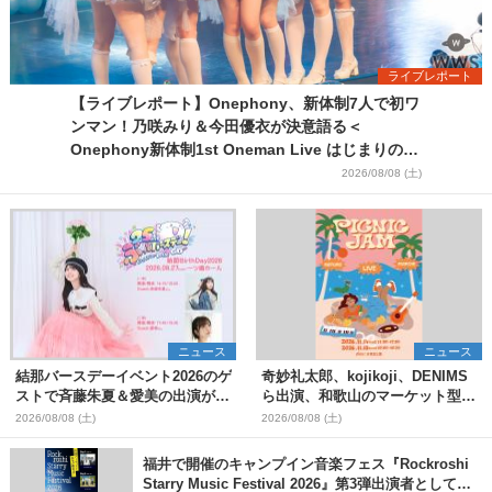
ライブレポート
【ライブレポート】Onephony、新体制7人で初ワ
ンマン！乃咲みり＆今田優衣が決意語る＜
Onephony新体制1st Oneman Live はじまりの夏
＞
2026/08/08 (土)
ニュース
ニュース
結那バースデーイベント2026のゲ
奇妙礼太郎、kojikoji、DENIMS
ストで斉藤朱夏＆愛美の出演が決
ら出演、和歌山のマーケット型野
定
外イベント『PICNIC JAM
2026/08/08 (土)
2026/08/08 (土)
2026』早割チケット発売開始
福井で開催のキャンプイン音楽フェス『Rockroshi
Starry Music Festival 2026』第3弾出演者として