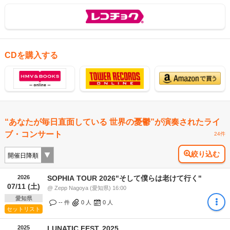
CDを購入する
“あなたが毎日直面している 世界の憂鬱”が演奏されたライ
ブ・コンサート
24件
絞り込む
2026
SOPHIA TOUR 2026"そして僕らは老けて行く"
07/11 (土)
@ Zepp Nagoya (愛知県) 16:00
愛知県
-- 件
0
人
0
人
セットリスト
2025
LUNATIC FEST. 2025