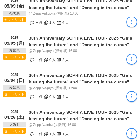
2025
30th Anniversary SOPHIA LIVE TOUR 2025 "Girls
05/09 (金)
kissing the future" and "Dancing in the circus"
福岡県
@ Zepp Fukuoka (福岡県) 18:00
セットリスト
-- 件
1
人
4
人
2025
30th Anniversary SOPHIA LIVE TOUR 2025 "Girls
05/05 (月)
kissing the future" and "Dancing in the circus"
愛知県
@ Zepp Nagoya (愛知県) 16:00
セットリスト
-- 件
0
人
2
人
2025
30th Anniversary SOPHIA LIVE TOUR 2025 "Girls
05/04 (日)
kissing the future" and "Dancing in the circus"
愛知県
@ Zepp Nagoya (愛知県) 17:00
セットリスト
-- 件
0
人
4
人
2025
30th Anniversary SOPHIA LIVE TOUR 2025 "Girls
04/26 (土)
kissing the future" and "Dancing in the circus"
大阪府
@ Zepp Namba (大阪府) 16:00
セットリスト
-- 件
1
人
1
人