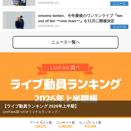
SCOOBIE DO、かりゆし58、Reiを発表
2026/08/08 (土)
ニュース
omeme tenten、今年最後のワンマンライブ『ten
out of ten 〜one man〜』を11月に開催決定
2026/08/08 (土)
ニュース
ニュース一覧へ
【ライブ動員ランキング 2026年上半期】
LiveFans調べのオリジナルランキング！
アーティスト数
コンサート数
セットリスト数
126,671
1,493,261
472,348