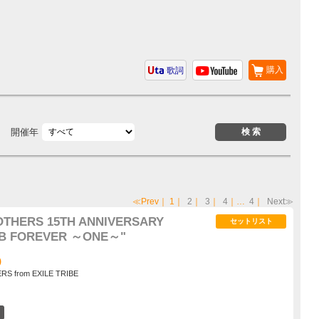
購入
歌詞
開催年
≪Prev
｜
1
｜
2
｜
3
｜
4
｜…
4
｜
Next≫
THERS 15TH ANNIVERSARY
セットリスト
JSB FOREVER ～ONE～"
)
S from EXILE TRIBE
6