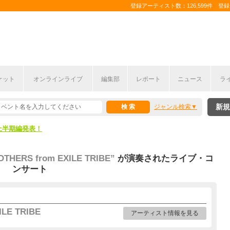
登録アーティスト数：126,599件 登録コ
ケット
オンラインライブ
編集部
レポート
ニュース
ラ
新規
ジャンル検索
ここから！
上半期編発表！
ここから！
OTHERS from EXILE TRIBE”
が演奏されたライブ・コ
ンサート
上半期編発表！
LE TRIBE
アーティスト情報を見る