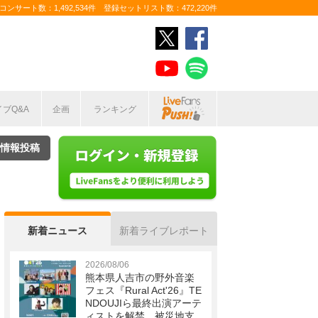
ンサート数：1,492,534件 登録セットリスト数：472,220件
イブQ&A
企画
ランキング
情報投稿
新着ニュース
新着ライブレポート
2026/08/06
熊本県人吉市の野外音楽
フェス『Rural Act'26』TE
NDOUJIら最終出演アーテ
ィストを解禁 被災地支