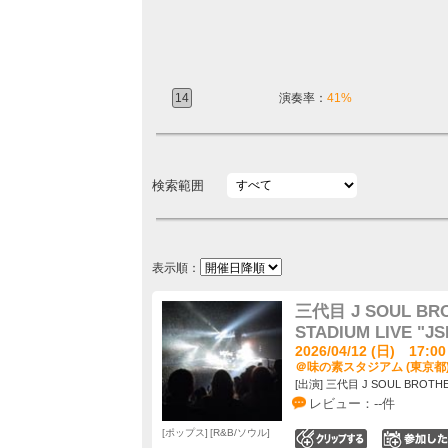
14
演奏率：
41%
検索範囲
表示順：
三代目 J SOUL BRO
STADIUM LIVE "
2026/04/12 (日) 17:00
＠味の素スタジアム (東京都
[出演] 三代目 J SOUL BROTHER
レビュー：--件
ポップス
R&B/ソウル
0