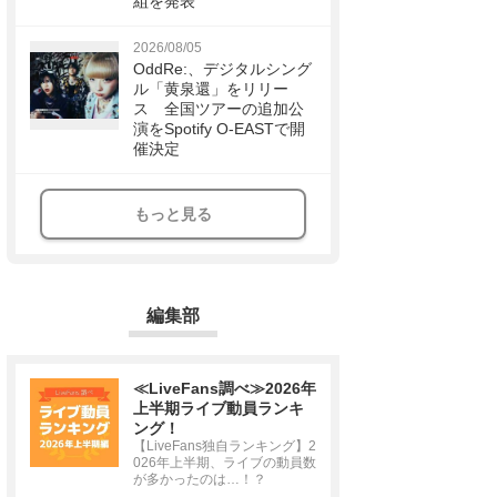
組を発表
2026/08/05
OddRe:、デジタルシング
ル「黄泉還」をリリー
ス 全国ツアーの追加公
演をSpotify O-EASTで開
催決定
もっと見る
編集部
≪LiveFans調べ≫2026年
上半期ライブ動員ランキ
ング！
【LiveFans独自ランキング】2
026年上半期、ライブの動員数
が多かったのは…！？