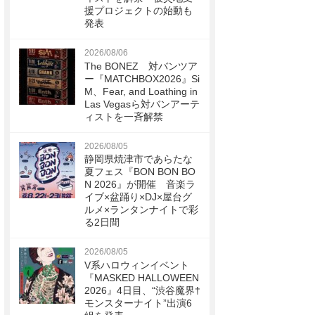
援プロジェクトの始動も
発表
2026/08/06
The BONEZ 対バンツア
ー『MATCHBOX2026』Si
M、Fear, and Loathing in
Las Vegasら対バンアーテ
ィストを一斉解禁
2026/08/05
静岡県焼津市であらたな
夏フェス『BON BON BO
N 2026』が開催 音楽ラ
イブ×盆踊り×DJ×屋台グ
ルメ×ランタンナイトで彩
る2日間
2026/08/05
V系ハロウィンイベント
『MASKED HALLOWEEN
2026』4日目、“渋谷魔界†
モンスターナイト”出演6