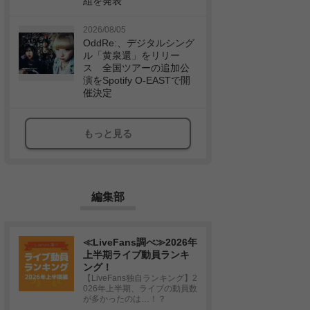
組を発表
2026/08/05
OddRe:、デジタルシング
ル「黄泉還」をリリー
ス 全国ツアーの追加公
演をSpotify O-EASTで開
催決定
もっと見る
編集部
≪LiveFans調べ≫2026年
上半期ライブ動員ランキ
ング！
【LiveFans独自ランキング】2
026年上半期、ライブの動員数
が多かったのは…！？