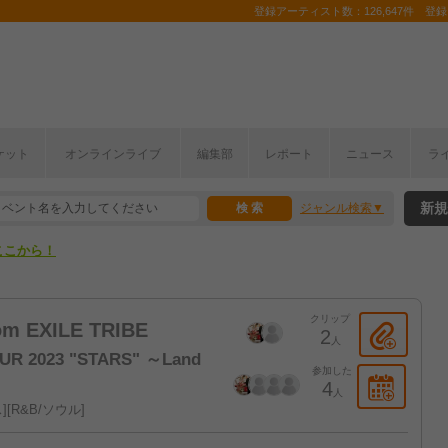
登録アーティスト数：126,647件 登録コ
ケット
オンラインライブ
編集部
レポート
ニュース
ラ
ここから！
新規
ジャンル検索
上半期編発表！
ここから！
上半期編発表！
クリップ
m EXILE TRIBE
2
人
R 2023 "STARS" ～Land
参加した
4
人
ス
R&B/ソウル