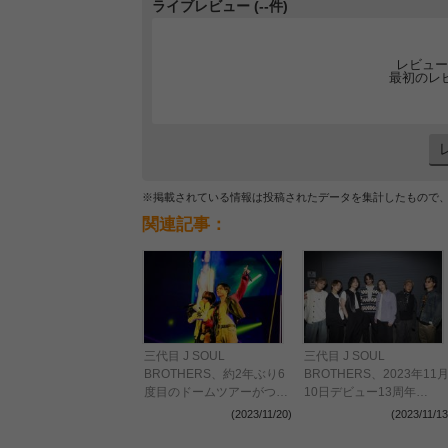
ライブレビュー (--件)
レビュー
最初のレ
※掲載されている情報は投稿されたデータを集計したもので
関連記事：
三代目 J SOUL
三代目 J SOUL
BROTHERS、約2年ぶり6
BROTHERS、2023年11
度目のドームツアーがつい
10日デビュー13周年
に開幕！！
Anniversary FCイベントで
(2023/11/20)
(2023/11/13
４大情報解禁！