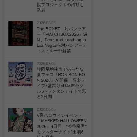
援プロジェクトの始動も
発表
2026/08/06
The BONEZ 対バンツア
ー『MATCHBOX2026』Si
M、Fear, and Loathing in
Las Vegasら対バンアーテ
ィストを一斉解禁
2026/08/05
静岡県焼津市であらたな
夏フェス『BON BON BO
N 2026』が開催 音楽ラ
イブ×盆踊り×DJ×屋台グ
ルメ×ランタンナイトで彩
る2日間
2026/08/05
V系ハロウィンイベント
『MASKED HALLOWEEN
2026』4日目、“渋谷魔界†
モンスターナイト”出演6