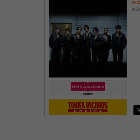
202
＠日