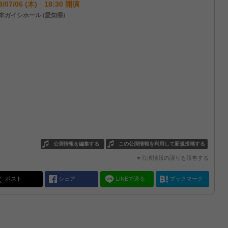
3/07/06 (木) 18:30 開演
本ガイシホール (愛知県)
公演情報を編集する
この公演情報を利用して新規投稿する
▼公演情報の誤りを報告する
ポスト
シェア
LINEで送る
ブックマーク