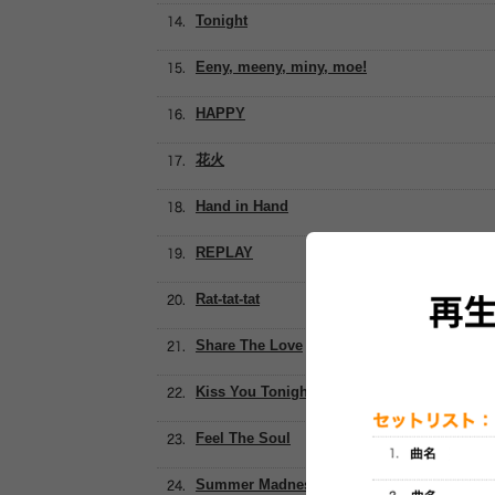
Tonight
Eeny, meeny, miny, moe!
HAPPY
花火
Hand in Hand
REPLAY
Rat-tat-tat
Share The Love
Kiss You Tonight
Feel The Soul
Summer Madness feat. Afrojack