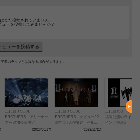
はまだ投稿されていません。
ビューを投稿してみませんか？
レビューを投稿する
、実際のライブとは異なる場合があります。
三代目 J SOUL
三代目 J SOUL
三代目JSB、ドーム
月
BROTHERS、アリーナツ
BROTHERS、デビュー12
福岡公演のライブ・
アー追加公演決定
周年に7人が集結 生配信
イングが決定
で新曲のリリースやツアー
)
(2023/03/17)
(2022/11/11)
(2021
の開催、ライブフィルムの
公開を発表