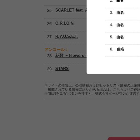
SCARLET feat. Afrojack
O.R.I.O.N.
R.Y.U.S.E.I.
アンコール：
花歌 ～Flowers for you～
STARS
※サイトの性質上、公演情報およびセットリスト情報の正確
掲載されている情報に誤りがある場合は、
こちら
よりご連
※“歌詞を見る”ボタンを押すと、株式会社ページワンが運営