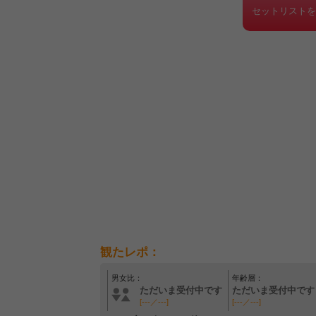
セットリスト
観たレポ：
男女比：
年齢層：
ただいま受付中です
ただいま受付中です
[---／---]
[---／---]