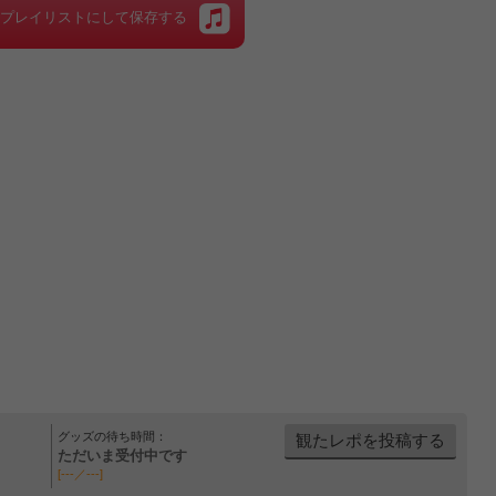
をプレイリストにして保存する
グッズの待ち時間：
観たレポを投稿する
ただいま受付中です
[---／---]