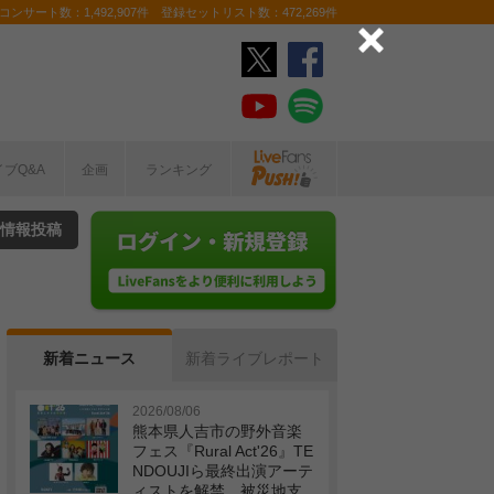
ンサート数：1,492,907件 登録セットリスト数：472,269件
イブQ&A
企画
ランキング
情報投稿
新着ニュース
新着ライブレポート
2026/08/06
熊本県人吉市の野外音楽
フェス『Rural Act'26』TE
NDOUJIら最終出演アーテ
ィストを解禁 被災地支