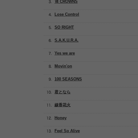
Ⅶ CROWNS
Lose Control
SO RIGHT
S.A.K.U.R.A.
Yes we are
Movin'on
100 SEASONS
君となら
線香花火
Honey
Feel So Alive