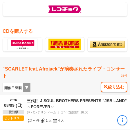
CDを購入する
“SCARLET feat. Afrojack”が演奏されたライブ・コンサー
ト
38件
絞り込む
2026
三代目 J SOUL BROTHERS PRESENTS "JSB LAND"
08/09 (日)
～FOREVER～
愛知県
@ バンテリンドーム ナゴヤ (愛知県) 16:00
セットリスト
-- 件
1
人
4
人