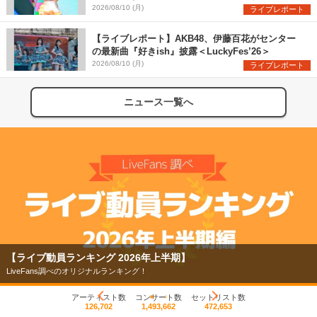
を盛り上げまくる！＜LuckyFes’26＞
2026/08/10 (月)
ライブレポート
【ライブレポート】AKB48、伊藤百花がセンター
の最新曲『好きish』披露＜LuckyFes’26＞
2026/08/10 (月)
ライブレポート
ニュース一覧へ
【ライブ動員ランキング 2026年上半期】
LiveFans調べのオリジナルランキング！
アーティスト数
コンサート数
セットリスト数
126,702
1,493,662
472,653