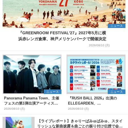
ニュース
『GREENROOM FESTIVAL'27』2027年5月に横
浜赤レンガ倉庫、神戸メリケンパークで開催決定
2026/08/10 (月)
ニュース
ニュース
Panorama Panama Town、主催
『RUSH BALL 2026』出演の
フェスの第1弾出演アーティスト
ELLEGARDEN、
として愛はズボーン、夜の本気ダ
go!go!vanillas、BRAHMANら13
2026/08/10 (月)
2026/08/10 (月)
ンスらを発表 「plus∈you」の
組がFM802に登場、他出演アーテ
MVも公開に
ィストの“渾身の1曲”をセレクト
【ライブレポート】きゃりーぱみゅぱみゅ、スタイ
リッシュな新曲披露＆曲ごとの振り付け伝授で会場