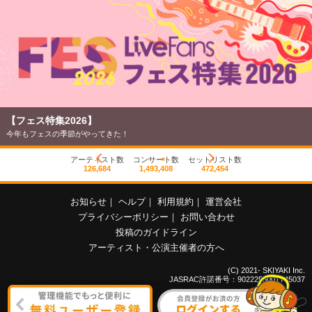
【フェス特集2026】
今年もフェスの季節がやってきた！
アーティスト数
コンサート数
セットリスト数
126,684
1,493,408
472,454
お知らせ
｜
ヘルプ
｜
利用規約
｜
運営会社
プライバシーポリシー
｜
お問い合わせ
投稿のガイドライン
アーティスト・公演主催者の方へ
(C) 2021- SKIYAKI Inc.
JASRAC許諾番号：9022255001Y45037