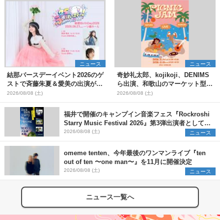
ニュース
ニュース
結那バースデーイベント2026のゲ
奇妙礼太郎、kojikoji、DENIMS
ストで斉藤朱夏＆愛美の出演が決
ら出演、和歌山のマーケット型野
定
外イベント『PICNIC JAM
2026/08/08 (土)
2026/08/08 (土)
2026』早割チケット発売開始
福井で開催のキャンプイン音楽フェス『Rockroshi
Starry Music Festival 2026』第3弾出演者として
SCOOBIE DO、かりゆし58、Reiを発表
2026/08/08 (土)
ニュース
omeme tenten、今年最後のワンマンライブ『ten
out of ten 〜one man〜』を11月に開催決定
2026/08/08 (土)
ニュース
ニュース一覧へ