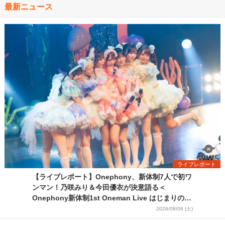
最新ニュース
ライブレポート
【ライブレポート】Onephony、新体制7人で初ワ
ンマン！乃咲みり＆今田優衣が決意語る＜
Onephony新体制1st Oneman Live はじまりの夏
＞
2026/08/08 (土)