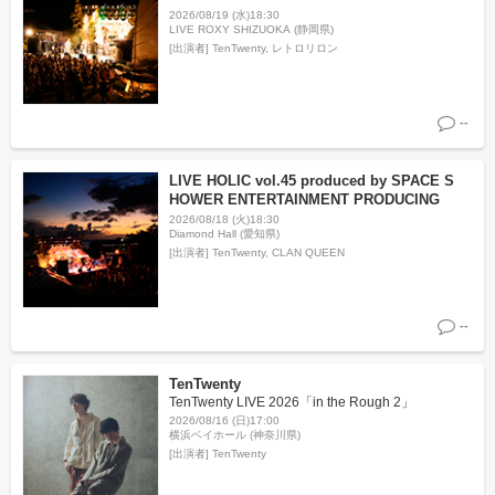
2026/08/19 (水)18:30
LIVE ROXY SHIZUOKA (静岡県)
[出演者]
TenTwenty, レトロリロン
--
LIVE HOLIC vol.45 produced by SPACE S
HOWER ENTERTAINMENT PRODUCING
2026/08/18 (火)18:30
Diamond Hall (愛知県)
[出演者]
TenTwenty, CLAN QUEEN
--
TenTwenty
TenTwenty LIVE 2026「in the Rough 2」
2026/08/16 (日)17:00
横浜ベイホール (神奈川県)
[出演者]
TenTwenty