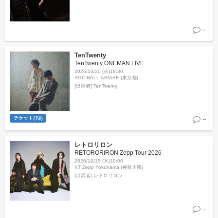
--
TenTwenty
TenTwenty ONEMAN LIVE
2026/10/20 (火)18:30
SGC HALL ARIAKE (東京都)
[出演者]
TenTwenty
チケットぴあ
--
レトロリロン
RETORORIRON Zepp Tour 2026
2026/10/15 (木)19:00
KT Zepp Yokohama (神奈川県)
[出演者]
レトロリロン
--