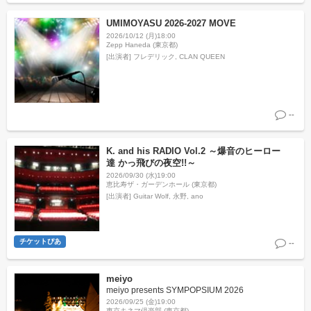
UMIMOYASU 2026-2027 MOVE
2026/10/12 (月)18:00
Zepp Haneda (東京都)
[出演者]
フレデリック, CLAN QUEEN
--
K. and his RADIO Vol.2 ～爆音のヒーロー
達 かっ飛びの夜空!!～
2026/09/30 (水)19:00
恵比寿ザ・ガーデンホール (東京都)
[出演者]
Guitar Wolf, 永野, ano
チケットぴあ
--
meiyo
meiyo presents SYMPOPSIUM 2026
2026/09/25 (金)19:00
東京キネマ倶楽部 (東京都)