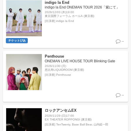
indigo la End
indigo la End ONEMAN TOUR 2026「紫にて」
2026/12/03 (木)19:00
東京国際フォーラム ホールA (東京都)
[出演者]
indigo la End
チケットぴあ
--
Penthouse
ONEMAN LIVE HOUSE TOUR Blinking Gate
2026/11/30 (月)
恵比寿LIQUIDROOM (東京都)
[出演者]
Penthouse
--
ロックアンセムEX
2026/11/29 (日)17:00
EX THEATER ROPPONGI (東京都)
[出演者]
TenTwenty, Base Ball Bear, 山内総一郎