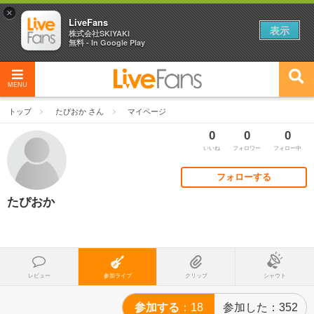
×
LiveFans
表示
株式会社SKIYAKI
無料 - In Google Play
MENU
トップ
たぴおか さん
マイページ
0
0
0
いいね
フォロワー
フォロー中
フォローする
たぴおか
レビュー
参加ライブ
クリップ
シャウト
参加する
18
参加した
352