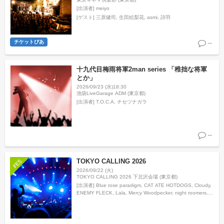
[出演者]
meiyo
[ゲスト]
三原健司
生田絵梨花
asmi
詩羽
チケットぴあ
--
十九代目梅雨将軍2man series 「稚拙な将軍
とか」
2026/09/23 (水)18:30
池袋LiveGarage ADM (東京都)
[出演者]
T.O.C.A, チセツナガラ
--
TOKYO CALLING 2026
2026/09/22 (火)
TOKYO CALLING 2026 下北沢会場 (東京都)
[出演者]
Blue rose paradigm, CAT ATE HOTDOGS, Cloudy,
ENEMY FLECK, Lala, Mercy Woodpecker, night roomers,
Shawoo, Utak…