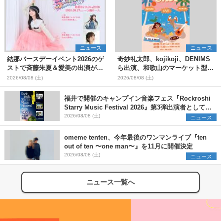
ニュース
ニュース
結那バースデーイベント2026のゲ
奇妙礼太郎、kojikoji、DENIMS
ストで斉藤朱夏＆愛美の出演が決
ら出演、和歌山のマーケット型野
定
外イベント『PICNIC JAM
2026/08/08 (土)
2026/08/08 (土)
2026』早割チケット発売開始
福井で開催のキャンプイン音楽フェス『Rockroshi
Starry Music Festival 2026』第3弾出演者として
SCOOBIE DO、かりゆし58、Reiを発表
2026/08/08 (土)
ニュース
omeme tenten、今年最後のワンマンライブ『ten
out of ten 〜one man〜』を11月に開催決定
2026/08/08 (土)
ニュース
ニュース一覧へ