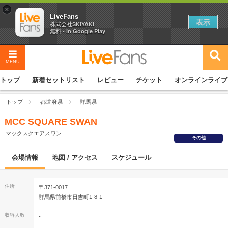
×
LiveFans
表示
株式会社SKIYAKI
無料 - In Google Play
MENU
トップ
新着セットリスト
レビュー
チケット
オンラインライブ
トップ
都道府県
群馬県
MCC SQUARE SWAN
マックスクエアスワン
その他
会場情報
地図 / アクセス
スケジュール
住所
〒371-0017
群馬県前橋市日吉町1-8-1
収容人数
-