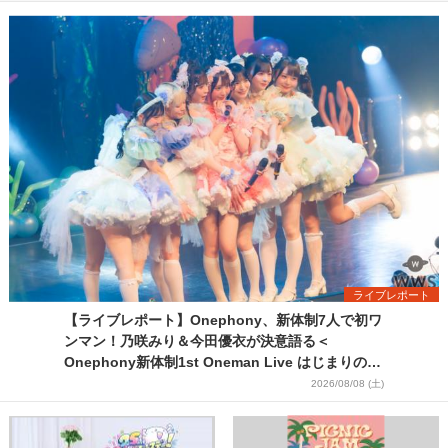
ライブレポート
【ライブレポート】Onephony、新体制7人で初ワ
ンマン！乃咲みり＆今田優衣が決意語る＜
Onephony新体制1st Oneman Live はじまりの夏
＞
2026/08/08 (土)