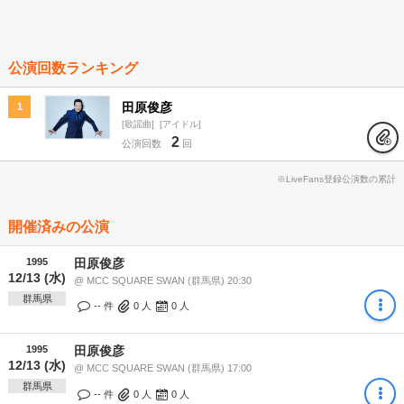
公演回数ランキング
田原俊彦
1
歌謡曲
アイドル
2
公演回数
回
※LiveFans登録公演数の累計
開催済みの公演
1995
田原俊彦
12/13 (水)
@ MCC SQUARE SWAN (群馬県) 20:30
群馬県
-- 件
0
人
0
人
1995
田原俊彦
12/13 (水)
@ MCC SQUARE SWAN (群馬県) 17:00
群馬県
-- 件
0
人
0
人