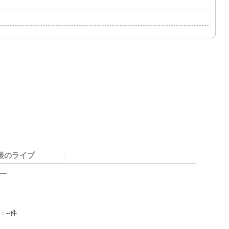
後のライブ
一
：--件