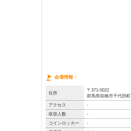
会場情報
〒371-0022
住所
群馬県前橋市千代田町5-2
アクセス
-
収容人数
-
コインロッカー
-