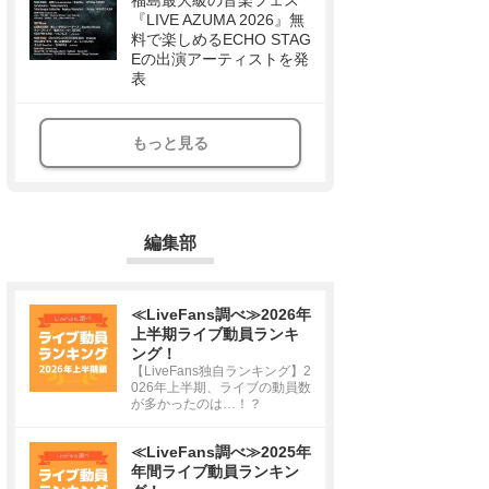
福島最大級の音楽フェス
『LIVE AZUMA 2026』無
料で楽しめるECHO STAG
Eの出演アーティストを発
表
もっと見る
編集部
≪LiveFans調べ≫2026年
上半期ライブ動員ランキ
ング！
【LiveFans独自ランキング】2
026年上半期、ライブの動員数
が多かったのは…！？
≪LiveFans調べ≫2025年
年間ライブ動員ランキン