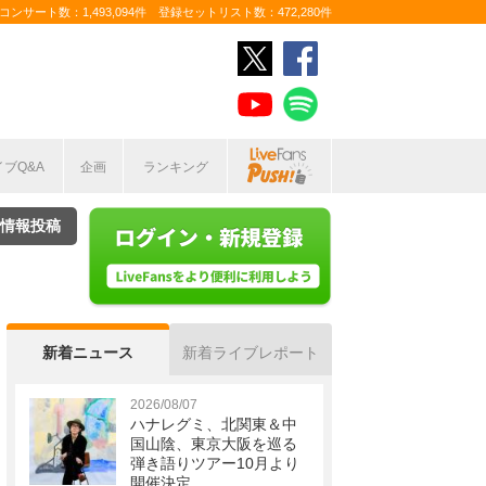
ンサート数：1,493,094件 登録セットリスト数：472,280件
イブQ&A
企画
ランキング
情報投稿
新着ニュース
新着ライブレポート
2026/08/07
ハナレグミ、北関東＆中
国山陰、東京大阪を巡る
弾き語りツアー10月より
開催決定