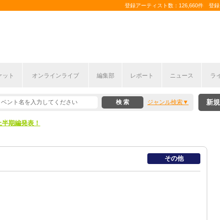
登録アーティスト数：126,660件 登録コ
ケット
オンラインライブ
編集部
レポート
ニュース
ラ
新規
ジャンル検索
ここから！
上半期編発表！
ここから！
その他
上半期編発表！