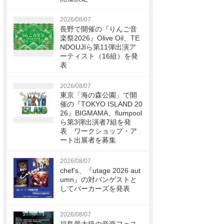
2026/08/07
長野で開催の『りんご音
楽祭2026』Olive Oil、TE
NDOUJIら第11弾出演ア
ーティスト（16組）を発
表
2026/08/07
東京「海の森公園」で開
催の『TOKYO ISLAND 20
26』BIGMAMA、flumpool
ら第3弾出演者7組を発
表 ワークショップ・ア
ート出展者を募集
2026/08/07
chef’s、『utage 2026 aut
umn』の対バンゲストと
してパーカーズを発表
2026/08/07