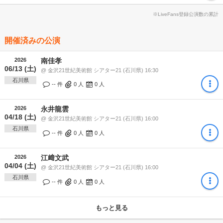
※LiveFans登録公演数の累計
開催済みの公演
2026
南佳孝
06/13 (土)
@ 金沢21世紀美術館 シアター21 (石川県) 16:30
石川県
-- 件
0
人
0
人
2026
永井龍雲
04/18 (土)
@ 金沢21世紀美術館 シアター21 (石川県) 16:00
石川県
-- 件
0
人
0
人
2026
江﨑文武
04/04 (土)
@ 金沢21世紀美術館 シアター21 (石川県) 16:00
石川県
-- 件
0
人
0
人
もっと見る