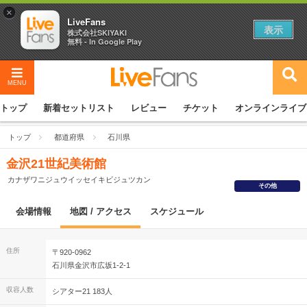
×
LiveFans
表示
株式会社SKIYAKI
無料 - In Google Play
MENU
トップ
新着セットリスト
レビュー
チケット
オンラインライブ
トップ
都道府県
石川県
金沢21世紀美術館
カナザワニジュウイッセイキビジュツカン
その他
会場情報
地図 / アクセス
スケジュール
住所
〒920-0962
石川県金沢市広坂1-2-1
収容人数
シアター21 183人