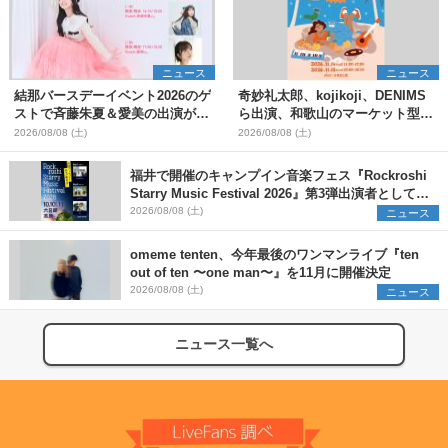
ニュース
ニュース
結那バースデーイベント2026のゲ
奇妙礼太郎、kojikoji、DENIMS
ストで斉藤朱夏＆愛美の出演が決
ら出演、和歌山のマーケット型野
定
外イベント『PICNIC JAM
2026/08/08 (土)
2026/08/08 (土)
2026』早割チケット発売開始
福井で開催のキャンプイン音楽フェス『Rockroshi
Starry Music Festival 2026』第3弾出演者として
SCOOBIE DO、かりゆし58、Reiを発表
2026/08/08 (土)
ニュース
omeme tenten、今年最後のワンマンライブ『ten
out of ten 〜one man〜』を11月に開催決定
2026/08/08 (土)
ニュース
ニュース一覧へ