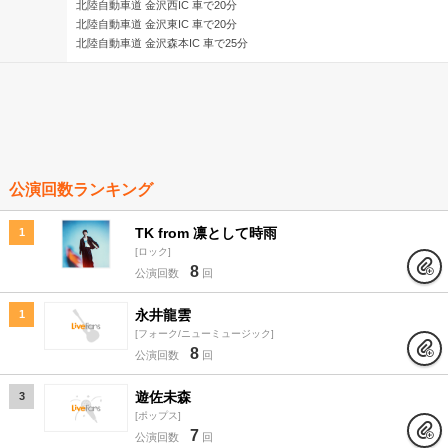
北陸自動車道 金沢西IC 車で20分
北陸自動車道 金沢東IC 車で20分
北陸自動車道 金沢森本IC 車で25分
公演回数ランキング
TK from 凛として時雨
1
ロック
8
公演回数
回
永井龍雲
1
フォーク/ニューミュージック
8
公演回数
回
遊佐未森
3
ポップス
7
公演回数
回