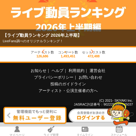
【ライブ動員ランキング 2026年上半期】
LiveFans調べのオリジナルランキング！
アーティスト数
コンサート数
セットリスト数
126,686
1,493,451
472,488
お知らせ
｜
ヘルプ
｜
利用規約
｜
運営会社
プライバシーポリシー
｜
お問い合わせ
投稿のガイドライン
アーティスト・公演主催者の方へ
(C) 2021- SKIYAKI Inc.
JASRAC許諾番号：9022255001Y45037
マイページ
ライブ管理
タイムライン
スケジュール