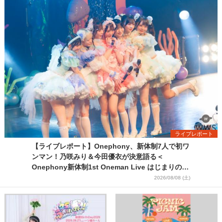
ライブレポート
【ライブレポート】Onephony、新体制7人で初ワ
ンマン！乃咲みり＆今田優衣が決意語る＜
Onephony新体制1st Oneman Live はじまりの夏
＞
2026/08/08 (土)