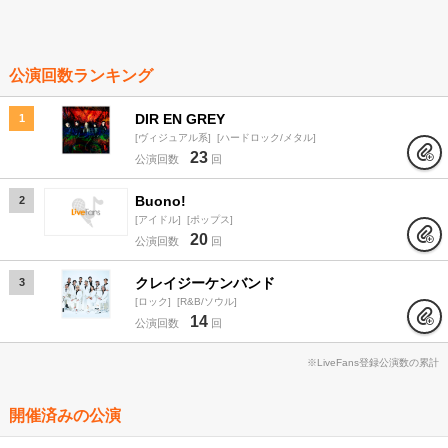
公演回数ランキング
DIR EN GREY
1
ヴィジュアル系
ハードロック/メタル
23
公演回数
回
Buono!
2
アイドル
ポップス
20
公演回数
回
クレイジーケンバンド
3
ロック
R&B/ソウル
14
公演回数
回
※LiveFans登録公演数の累計
開催済みの公演