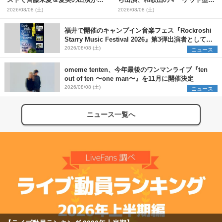
ストで斉藤朱夏＆愛美の出演が決
ら出演、和歌山のマーケット型野
定
外イベント『PICNIC JAM
2026/08/08 (土)
2026/08/08 (土)
2026』早割チケット発売開始
福井で開催のキャンプイン音楽フェス『Rockroshi
Starry Music Festival 2026』第3弾出演者として
SCOOBIE DO、かりゆし58、Reiを発表
2026/08/08 (土)
ニュース
omeme tenten、今年最後のワンマンライブ『ten
out of ten 〜one man〜』を11月に開催決定
2026/08/08 (土)
ニュース
ニュース一覧へ