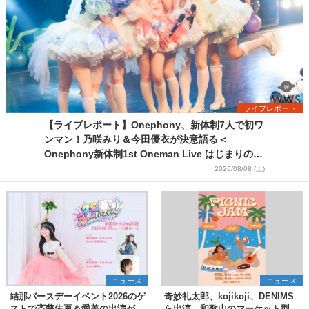
ライブレポート
【ライブレポート】Onephony、新体制7人で初ワ
ンマン！乃咲みり＆今田優衣が決意語る＜
Onephony新体制1st Oneman Live はじまりの夏
＞
2026/08/08 (土)
ニュース
ニュース
結那バースデーイベント2026のゲ
奇妙礼太郎、kojikoji、DENIMS