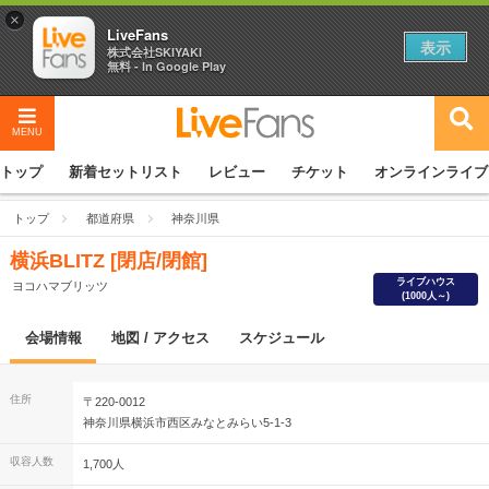
×
LiveFans
表示
株式会社SKIYAKI
無料 - In Google Play
MENU
トップ
新着セットリスト
レビュー
チケット
オンラインライブ
トップ
都道府県
神奈川県
横浜BLITZ [閉店/閉館]
ライブハウス
ヨコハマブリッツ
(1000人～)
会場情報
地図 / アクセス
スケジュール
住所
〒220-0012
神奈川県横浜市西区みなとみらい5-1-3
収容人数
1,700人