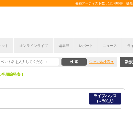
登録アーティスト数：126,666件 登録コ
ケット
オンラインライブ
編集部
レポート
ニュース
ラ
新規
ジャンル検索
ここから！
上半期編発表！
ここから！
ライブハウス
上半期編発表！
(～500人)