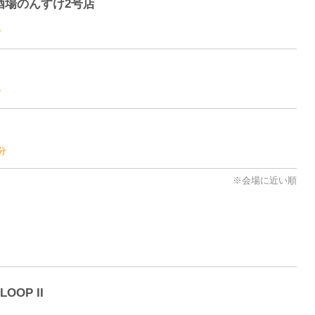
酒場のんすけ2号店
分
分
分
※会場に近い順
LOOP II