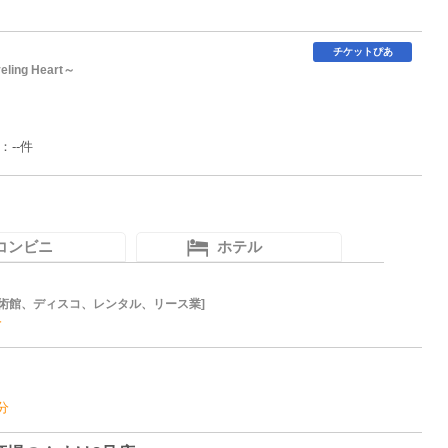
チケットぴあ
ing Heart～
：--件
コンビニ
ホテル
術館、ディスコ、レンタル、リース業
分
分