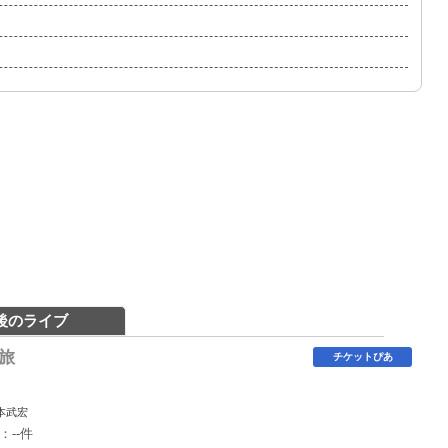
後のライブ
巡旅
チケットぴあ
木本武宏
：--件