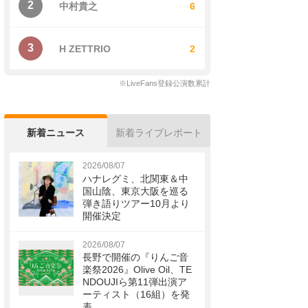
2
中村貴之
6
3
H ZETTRIO
2
※LiveFans登録公演数累計
新着ニュース
新着ライブレポート
2026/08/07
ハナレグミ、北関東＆中
国山陰、東京大阪を巡る
弾き語りツアー10月より
開催決定
2026/08/07
長野で開催の『りんご音
楽祭2026』Olive Oil、TE
NDOUJIら第11弾出演ア
ーティスト（16組）を発
表