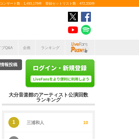
ンサート数：1,493,178件 登録セットリスト数：472,330件
イブQ&A
企画
ランキング
情報投稿
大分音楽館のアーティスト公演回数
ランキング
1
三浦和人
10