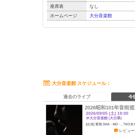
座席表
なし
ホームページ
大分音楽館
大分音楽館 スケジュール
過去のライブ
今
2026昭和101年音街
2026/09/05 (土) 19:00
＠大分音楽館 (大分県)
軍鶏 SHA・MO・, TKO
レビュー