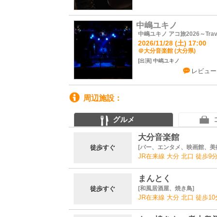
中嶋ユキノ
中嶋ユキノ アコ旅2026～Travel
2026/11/28 (土) 17:00
＠大分音楽館 (大分県)
中嶋ユキノ
レビュー
周辺施設
グルメ
大分音楽館
徒歩すぐ
バー、エンタメ、映画館、美
JR在来線 大分 北口 徒歩9
まんとく
徒歩すぐ
和風居酒屋、焼き鳥
JR在来線 大分 北口 徒歩10