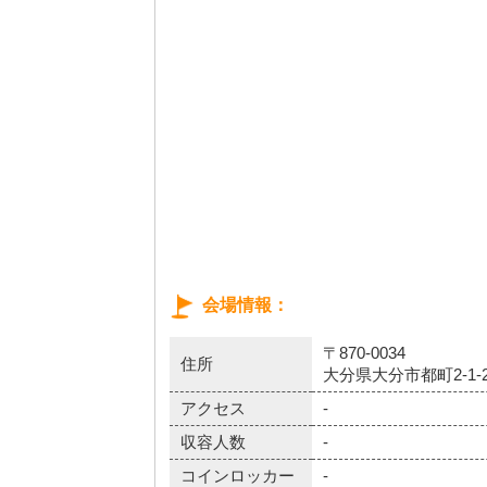
会場情報
〒870-0034
住所
大分県大分市都町2-1-2
アクセス
-
収容人数
-
コインロッカー
-