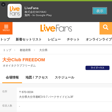
×
LiveFans
表示
株式会社SKIYAKI
無料 - In Google Play
MENU
トップ
新着セットリスト
レビュー
チケット
オンラインライブ
トップ
都道府県
大分県
大分Club FREEDOM
オオイタクラブフリーダム
ライブハウス
会場情報
地図 / アクセス
スケジュール
住所
〒870-0034
大分県大分市都町3-5-7 パークサイドビル3F
収容人数
-