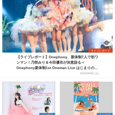
ライブレポート
【ライブレポート】Onephony、新体制7人で初ワ
ンマン！乃咲みり＆今田優衣が決意語る＜
Onephony新体制1st Oneman Live はじまりの夏
＞
2026/08/08 (土)
ニュース
ニュース