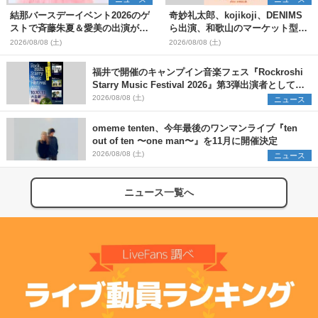
結那バースデーイベント2026のゲ
奇妙礼太郎、kojikoji、DENIMS
ストで斉藤朱夏＆愛美の出演が決
ら出演、和歌山のマーケット型野
定
外イベント『PICNIC JAM
2026/08/08 (土)
2026/08/08 (土)
2026』早割チケット発売開始
福井で開催のキャンプイン音楽フェス『Rockroshi
Starry Music Festival 2026』第3弾出演者として
SCOOBIE DO、かりゆし58、Reiを発表
2026/08/08 (土)
ニュース
omeme tenten、今年最後のワンマンライブ『ten
out of ten 〜one man〜』を11月に開催決定
2026/08/08 (土)
ニュース
ニュース一覧へ