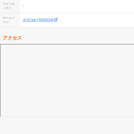
コインロ
-
ッカー
ホームペ
大分Club FREEDOM
ージ
アクセス