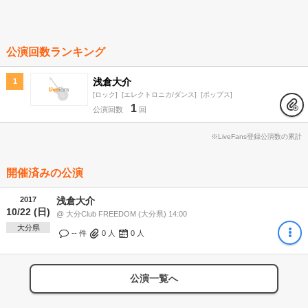
公演回数ランキング
浅倉大介
1
ロック
エレクトロニカ/ダンス
ポップス
1
公演回数
回
※LiveFans登録公演数の累計
開催済みの公演
2017
浅倉大介
10/22 (日)
@ 大分Club FREEDOM (大分県) 14:00
大分県
-- 件
0
人
0
人
公演一覧へ