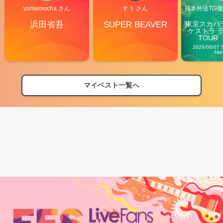
yumemocha さん
すう さん
日本外送TG搜@
浜田省吾
SUPER BEAVER
東京スカパ
ケストラ 
TOUR「V
Carn
2026/08/07 
Ha
マイベスト一覧へ