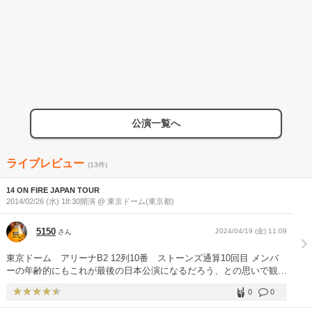
公演一覧へ
ライブレビュー
(13件)
14 ON FIRE JAPAN TOUR
2014/02/26 (水) 18:30開演 @ 東京ドーム(東京都)
5150
2024/04/19 (金) 11:09
さん
東京ドーム アリーナB2 12列10番 ストーンズ通算10回目 メンバ
ーの年齢的にもこれが最後の日本公演になるだろう、との思いで観に
いきました。初来日から24年。色々と胸中に去来するものがありま
0
0
した。 私の5列前に故鮎川誠氏がいらっしゃいました。