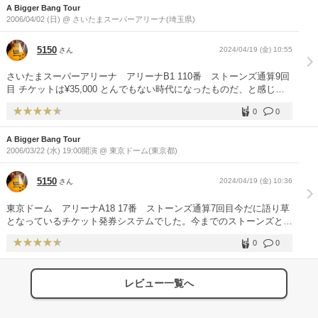
A Bigger Bang Tour
2006/04/02 (日) @ さいたまスーパーアリーナ(埼玉県)
5150
2024/04/19 (金) 10:55
さん
さいたまスーパーアリーナ アリーナB1 110番 ストーンズ通算9回
目 チケットは¥35,000 とんでもない時代になったものだ、と感じま
した。 ただ座席はセカンドステージ直近でした。
0
0
A Bigger Bang Tour
2006/03/22 (水) 19:00開演 @ 東京ドーム(東京都)
5150
2024/04/19 (金) 10:36
さん
東京ドーム アリーナA18 17番 ストーンズ通算7回目今だに語り草
となっているチケット発券システムでした。今までのストーンズと仕
切りであったウドーがが手を引き、JECインターナショナルがプロモ
0
0
ーターになったこのツアー。チケット発売日にネットでチケット確
保。その足で郵便局に走りチケット代を入金。その着金順に座席確
定、とハラハラドキドキでした。しかもチケットは簡易書留にて配
レビュー一覧へ
送。宛名は手書きでした。中の人も大変だったと思います。(後に廃
業されたようです)