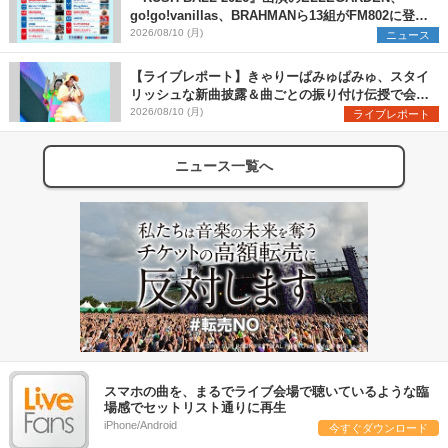
go!go!vanillas、BRAHMANら13組がFM802に登
場、他出演アーティストの“渾身の1曲”をセレクト
2026/08/10 (月)
ニュース
【ライブレポート】きゃりーぱみゅぱみゅ、スタイ
リッシュな新曲披露＆曲ごとの振り付け伝授で会場
を盛り上げまくる！＜LuckyFes’26＞
2026/08/10 (月)
ライブレポート
ニュース一覧へ
スマホの曲を、まるでライブ会場で聴いているような臨
場感でセットリスト通りに再生
iPhone/Android
今すぐダウンロード