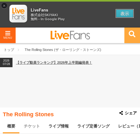
×
LiveFans
表示
株式会社SKIYAKI
無料 - In Google Play
MENU
2026
【フェス特集2026】フェス情報はここから！
04/27
トップ
The Rolling Stones (ザ・ローリング・ストーンズ)
2026
【ライブ動員ランキング】2026年上半期編発表！
07/28
2026
【フェス特集2026】フェス情報はここから！
04/27
2026
【ライブ動員ランキング】2026年上半期編発表！
07/28
シェア
The Rolling Stones
概要
チケット
ライブ情報
ライブ定番ソング
レビュー（1