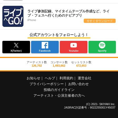
ライブ参加記録、マイタイムテーブル作成など、ライ
ブ・フェスへ行くためのナビアプリ
iPhone
今すぐダウンロード
公式アカウントをフォローしよう！
X(Twitter)
Facebook
Youtube
Spotify
アーティスト数
コンサート数
セットリスト数
126,702
1,493,662
472,653
お知らせ
｜
ヘルプ
｜
利用規約
｜
運営会社
プライバシーポリシー
｜
お問い合わせ
投稿のガイドライン
アーティスト・公演主催者の方へ
(C) 2021- SKIYAKI Inc.
JASRAC許諾番号：9022255001Y45037