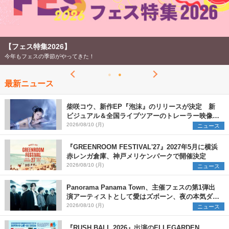
【フェス特集2026】
今年もフェスの季節がやってきた！
最新ニュース
柴咲コウ、新作EP『泡沫』のリリースが決定 新
ビジュアル＆全国ライブツアーのトレーラー映像が
一部解禁【コメントあり】
2026/08/10 (月)
ニュース
『GREENROOM FESTIVAL'27』2027年5月に横浜
赤レンガ倉庫、神戸メリケンパークで開催決定
2026/08/10 (月)
ニュース
Panorama Panama Town、主催フェスの第1弾出
演アーティストとして愛はズボーン、夜の本気ダン
スらを発表 「plus∈you」のMVも公開に
2026/08/10 (月)
ニュース
『RUSH BALL 2026』出演のELLEGARDEN、