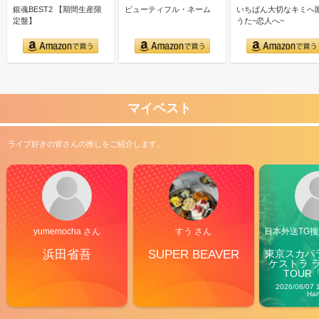
銀魂BEST2 【期間生産限
ビューティフル・ネーム
いちばん大切なキミへ
定盤】
うた~恋人へ~
マイベスト
ライブ好きの皆さんの推しをご紹介します。
yumemocha さん
すう さん
日本外送TG搜@
浜田省吾
SUPER BEAVER
東京スカパ
ケストラ 
TOUR「V
Carn
2026/08/07 
Ha