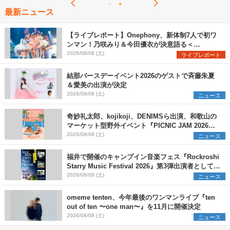
最新ニュース
【ライブレポート】Onephony、新体制7人で初ワ
ンマン！乃咲みり＆今田優衣が決意語る＜
Onephony新体制1st Oneman Live はじまりの夏
2026/08/08 (土)
ライブレポート
＞
結那バースデーイベント2026のゲストで斉藤朱夏
＆愛美の出演が決定
2026/08/08 (土)
ニュース
奇妙礼太郎、kojikoji、DENIMSら出演、和歌山の
マーケット型野外イベント『PICNIC JAM 2026』
早割チケット発売開始
2026/08/08 (土)
ニュース
福井で開催のキャンプイン音楽フェス『Rockroshi
Starry Music Festival 2026』第3弾出演者として
SCOOBIE DO、かりゆし58、Reiを発表
2026/08/08 (土)
ニュース
omeme tenten、今年最後のワンマンライブ『ten
out of ten 〜one man〜』を11月に開催決定
2026/08/08 (土)
ニュース