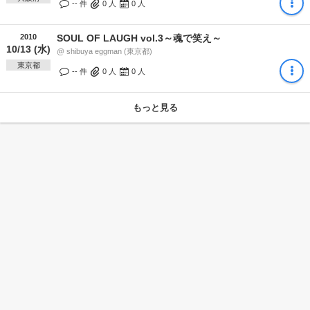
-- 件
0
人
0
人
2010
SOUL OF LAUGH vol.3～魂で笑え～
10/13 (水)
@ shibuya eggman (東京都)
東京都
-- 件
0
人
0
人
もっと見る