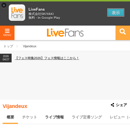
×
LiveFans
表示
株式会社SKIYAKI
無料 - In Google Play
MENU
2026
【フェス特集2026】フェス情報はここから！
04/27
トップ
Vijandeux
2026
【ライブ動員ランキング】2026年上半期編発表！
07/28
2026
【フェス特集2026】フェス情報はここから！
04/27
2026
【ライブ動員ランキング】2026年上半期編発表！
07/28
シェア
Vijandeux
概要
チケット
ライブ情報
ライブ定番ソング
レビュー（-