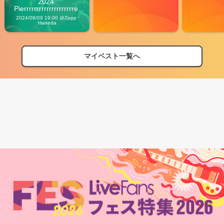
2024 
Pierrrrrrrrrrrrrrrrrrrre 
Vibes
2024/08/09 19:00 @Zepp 
Haneda
マイベスト一覧へ