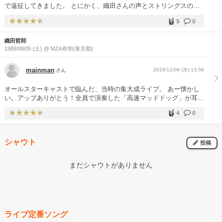
で遠征してきました。 とにかく、織田さんの声とストリングスの相
性が抜群！過去にはバンド編成や古村さんとの２人だけのアコーステ
5
0
ックなライブも見ていますが、「幻奏夜」は高音から低音まで弦の響
きが心地いい！特にバイオリンの桜井さんの華のある音色。「月ノ
織田哲郎
涙」「背中には～」間奏のソロがとても素敵でした。片田さんのパー
1989/08/05 (土) @ MZA有明(東京都)
カッションもとても効果的で良かったです。個人的には、チェロの村
岡さんのファンなので、もう少しソロ聴きたかったな。 今回のセッ
トリストは、織田さんの隠れた名曲（昔のオリジナル曲）がふんだん
mainman
2019/11/06 (水) 13:56
さん
に盛り込まれ、会場のファンも「これ演るのか～」って、感じでした
ね。ピアノ弾いてる織田さんが新鮮でカッコよかったです。（３曲ピ
オールスターキャストで臨んだ、当時の集大成ライブ。 あー懐かし
アノ演奏） 構成は、１時間半で１１曲。少ない印象があるかもしれ
い。アップありがとう！全員で演奏した「高速マッドドッグ」が耳に
ませんが、今回は１曲ごとにMCたっぷりで色んな話を聞かせてくれ
残ってます。車で行って駐禁切られたのもいい思い出。音源が残って
たし、これはこれでありかな～ ただ、YouTubeは見てて楽しいんだ
4
0
たらライブ盤出して欲しいなぁ。
けれどもやっぱり、定期的に織田さんの声を生で聴きたい！ 今後も
ライブは、どんどん演って欲しいです。 今は亡きメンバーと昔一緒
に演奏していた思い入れのある「碧いうさぎ」 そして父が亡くなっ
シャウト
投稿
た直後だけに「いつまでも変わらぬ愛を」は、本当に心にグッときて
感動しました。 織田さん、バンドメンバーのみなさん、とても素敵
まだシャウトがありません
な時間をありがとうございました！
ライブ定番ソング