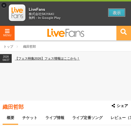
×
LiveFans
表示
株式会社SKIYAKI
無料 - In Google Play
MENU
2026
【フェス特集2026】フェス情報はここから！
04/27
トップ
織田哲郎
2026
【ライブ動員ランキング】2026年上半期編発表！
07/28
2026
【フェス特集2026】フェス情報はここから！
04/27
2026
【ライブ動員ランキング】2026年上半期編発表！
07/28
シェア
織田哲郎
概要
チケット
ライブ情報
ライブ定番ソング
レビュー（