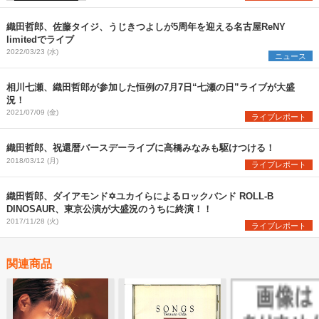
織田哲郎、佐藤タイジ、うじきつよしが5周年を迎える名古屋ReNY
limitedでライブ
2022/03/23 (水)
ニュース
相川七瀬、織田哲郎が参加した恒例の7月7日“七瀬の日”ライブが大盛
況！
2021/07/09 (金)
ライブレポート
織田哲郎、祝還暦バースデーライブに高橋みなみも駆けつける！
2018/03/12 (月)
ライブレポート
織田哲郎、ダイアモンド✡ユカイらによるロックバンド ROLL-B
DINOSAUR、東京公演が大盛況のうちに終演！！
2017/11/28 (火)
ライブレポート
関連商品