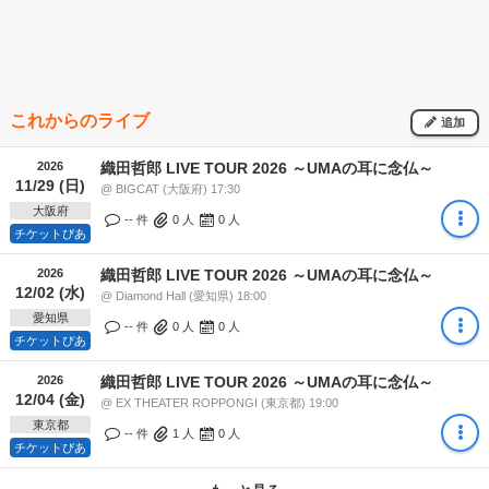
これからのライブ
追加
2026
織田哲郎 LIVE TOUR 2026 ～UMAの耳に念仏～
11/29 (日)
@ BIGCAT (大阪府) 17:30
大阪府
-- 件
0
人
0
人
チケットぴあ
2026
織田哲郎 LIVE TOUR 2026 ～UMAの耳に念仏～
12/02 (水)
@ Diamond Hall (愛知県) 18:00
愛知県
-- 件
0
人
0
人
チケットぴあ
2026
織田哲郎 LIVE TOUR 2026 ～UMAの耳に念仏～
12/04 (金)
@ EX THEATER ROPPONGI (東京都) 19:00
東京都
-- 件
1
人
0
人
チケットぴあ