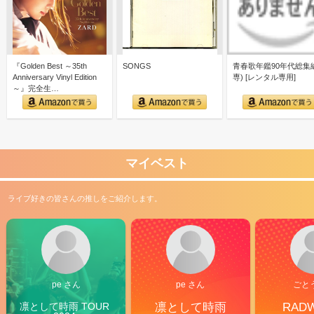
『Golden Best ～35th
SONGS
青春歌年鑑90年代総集編
Anniversary Vinyl Edition
専) [レンタル専用]
～』完全生…
マイベスト
ライブ好きの皆さんの推しをご紹介します。
pe さん
pe さん
ごと
凛として時雨 TOUR 
凛として時雨
RAD