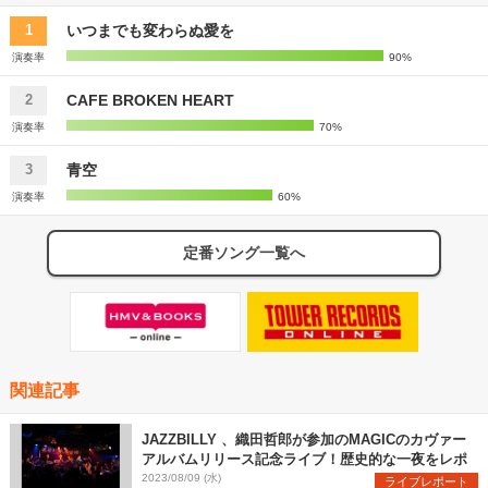
いつまでも変わらぬ愛を
1
演奏率
90%
CAFE BROKEN HEART
2
演奏率
70%
青空
3
演奏率
60%
定番ソング一覧へ
関連記事
JAZZBILLY 、織田哲郎が参加のMAGICのカヴァー
アルバムリリース記念ライブ！歴史的な一夜をレポ
2023/08/09 (水)
ライブレポート