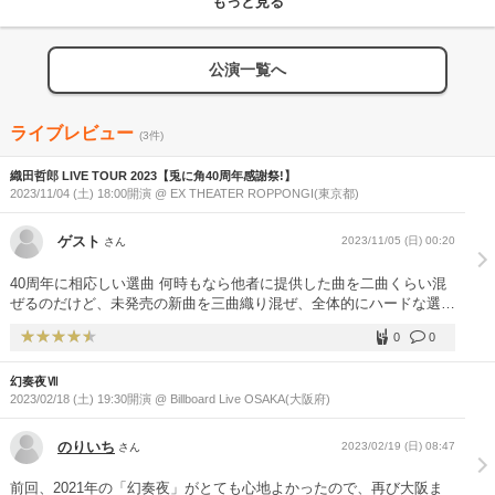
もっと見る
公演一覧へ
ライブレビュー
(3件)
織田哲郎 LIVE TOUR 2023【兎に角40周年感謝祭!】
2023/11/04 (土) 18:00開演 @ EX THEATER ROPPONGI(東京都)
ゲスト
2023/11/05 (日) 00:20
さん
40周年に相応しい選曲 何時もなら他者に提供した曲を二曲くらい混
ぜるのだけど、未発売の新曲を三曲織り混ぜ、全体的にハードな選曲
だったような印象でした でも、全20曲は少ない？これも時代の流れ
0
0
なのかしら、他のアーティストのLIVEを見ていないのでトレンドを
知らないのですが セトリは名古屋と同じですね
幻奏夜Ⅶ
2023/02/18 (土) 19:30開演 @ Billboard Live OSAKA(大阪府)
のりいち
2023/02/19 (日) 08:47
さん
前回、2021年の「幻奏夜」がとても心地よかったので、再び大阪ま