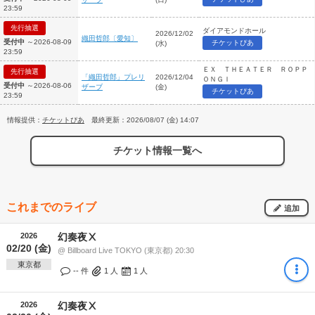
23:59
先行抽選
ダイアモンドホール
2026/12/02
織田哲郎〔愛知〕
受付中
～2026-08-09
チケットぴあ
(水)
23:59
ＥＸ ＴＨＥＡＴＥＲ ＲＯＰＰ
先行抽選
「織田哲郎」プレリ
2026/12/04
ＯＮＧＩ
受付中
～2026-08-06
ザーブ
(金)
チケットぴあ
23:59
情報提供：
チケットぴあ
最終更新：2026/08/07 (金) 14:07
チケット情報一覧へ
これまでのライブ
追加
2026
幻奏夜Ⅹ
02/20 (金)
@ Billboard Live TOKYO (東京都) 20:30
東京都
-- 件
1
人
1
人
2026
幻奏夜Ⅹ