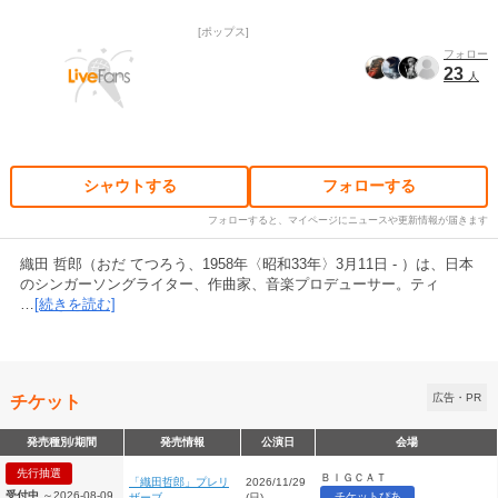
ポップス
フォロー
23
人
シャウトする
フォローする
フォローすると、マイページにニュースや更新情報が届きます
織田 哲郎（おだ てつろう、1958年〈昭和33年〉3月11日 - ）は、日本
のシンガーソングライター、作曲家、音楽プロデューサー。ティ
…
[続きを読む]
チケット
広告・PR
発売種別/期間
発売情報
公演日
会場
先行抽選
ＢＩＧＣＡＴ
「織田哲郎」プレリ
2026/11/29
受付中
～2026-08-09
チケットぴあ
ザーブ
(日)