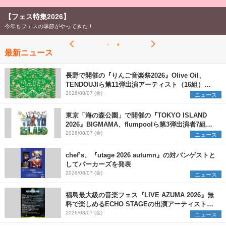
【フェス特集2026】
今年もフェスの季節がやってきた！
最新ニュース
長野で開催の『りんご音楽祭2026』Olive Oil、
TENDOUJIら第11弾出演アーティスト（16組）を
発表
2026/08/07 (金)
ニュース
東京「海の森公園」で開催の『TOKYO ISLAND
2026』BIGMAMA、flumpoolら第3弾出演者7組を
発表 ワークショップ・アート出展者を募集
2026/08/07 (金)
ニュース
chef’s、『utage 2026 autumn』の対バンゲストと
してパーカーズを発表
2026/08/07 (金)
ニュース
福島最大級の音楽フェス『LIVE AZUMA 2026』無
料で楽しめるECHO STAGEの出演アーティストを
発表
2026/08/07 (金)
ニュース