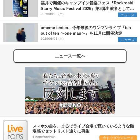
福井で開催のキャンプイン音楽フェス『Rockroshi
Starry Music Festival 2026』第3弾出演者として
SCOOBIE DO、かりゆし58、Reiを発表
2026/08/08 (土)
ニュース
omeme tenten、今年最後のワンマンライブ『ten
out of ten 〜one man〜』を11月に開催決定
2026/08/08 (土)
ニュース
ニュース一覧へ
スマホの曲を、まるでライブ会場で聴いているような臨
場感でセットリスト通りに再生
iPhone/Android
今すぐダウンロード