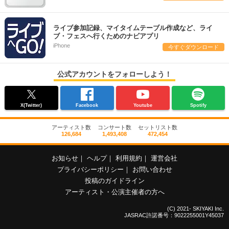
ライブ参加記録、マイタイムテーブル作成など、ライ
ブ・フェスへ行くためのナビアプリ
iPhone
今すぐダウンロード
公式アカウントをフォローしよう！
X(Twitter)
Facebook
Youtube
Spotify
アーティスト数
コンサート数
セットリスト数
126,684
1,493,408
472,454
お知らせ
｜
ヘルプ
｜
利用規約
｜
運営会社
プライバシーポリシー
｜
お問い合わせ
投稿のガイドライン
アーティスト・公演主催者の方へ
(C) 2021- SKIYAKI Inc.
JASRAC許諾番号：9022255001Y45037