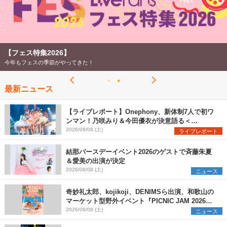
【フェス特集2026】
今年もフェスの季節がやってきた！
最新ニュース
【ライブレポート】Onephony、新体制7人で初ワ
ンマン！乃咲みり＆今田優衣が決意語る＜
Onephony新体制1st Oneman Live はじまりの夏
2026/08/08 (土)
ライブレポート
＞
結那バースデーイベント2026のゲストで斉藤朱夏
＆愛美の出演が決定
2026/08/08 (土)
ニュース
奇妙礼太郎、kojikoji、DENIMSら出演、和歌山の
マーケット型野外イベント『PICNIC JAM 2026』
早割チケット発売開始
2026/08/08 (土)
ニュース