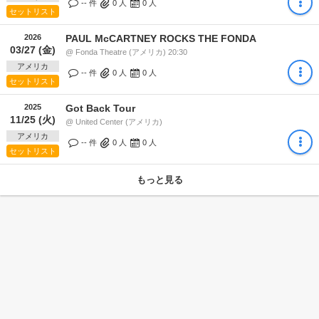
-- 件
0
人
0
人
セットリスト
2026
PAUL McCARTNEY ROCKS THE FONDA
03/27 (金)
@ Fonda Theatre (アメリカ) 20:30
アメリカ
-- 件
0
人
0
人
セットリスト
2025
Got Back Tour
11/25 (火)
@ United Center (アメリカ)
アメリカ
-- 件
0
人
0
人
セットリスト
もっと見る