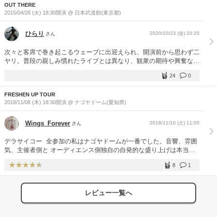
OUT THERE
何本も持ち替え、時にはピアノを華麗に弾きこなし、とまさに獅子奮
2015/04/28 (火) 18:30開演 @ 日本武道館(東京都)
迅。そして極めつけは、激しいシャウトも厭わず衰えを知らないその
ヴォーカル。アリーナは終始総立ちの状態で大盛り上がりのステージ
となったのでした。 語るまでもなくそのすべてが印象的だったので
ひらり
2020/10/23 (金) 20:20
さん
すが、敢えていくつかを挙げるとすれば、今回のジャパンツアーでは
初演奏となった "Jet"。公民権運動盛んな当時のアメリカへ贈ったと
次々と客席で巻き起こるウェーブに出迎えられ、開演前から思わず二
の紹介で始まり、可動式舞台の上でアコースティックギター１本で歌
ヤリ。普段の親しみ慣れたライブとは異なり、観衆の期待や興奮など
った "Black Bird"。ジョージ・ハリソンの所持していたウクレレでア
が作り出す雰囲気が重厚で、途切れない地鳴りのような歓声など、そ
レンジを加えた "Something"。会場全員が歌うことを楽しんだ "Ob-
24
0
の熱狂や反応がビシビシ伝わってきた今夜は、改めて武道館が持つコ
La-Di Ob-La-Da"、"Hey Jude"。ドームの中に火柱が何度も上がった
ンサート会場としてのポテンシャルの高さを再認識できました。 注
"Live And Let Die"。フクシマへ捧げるよ、との言葉とともに始まっ
FRESHEN UP TOUR
目されていた演奏は、通常のドーム公演より曲数、時間ともに少なか
た "Yesterday" あたりでしょうか。 そして、英語のMCにスクリーン
2018/11/08 (木) 18:30開演 @ ナゴヤドーム(愛知県)
ったのですが、レアな演奏曲が含まれたことや、「ブドーカン！」と
で日本語訳を表示させてくれたり、「キョウモ ニホンゴ ガンバリ
連呼するポールのMCを体感すると、日本人が「ビートルズ武道館公
マス」、「デモ エイゴノホウガ トクイデス」とカンペを見ながら
演」に抱く特別性を理解してくれたように思えて嬉しかったな。そし
Wings_Forever
2018/11/10 (土) 11:05
さん
MCを頑張る姿に、観客全員を楽しませようとするプロフェッショナ
てやはり、楽曲の持つ魅力がそれぞれ尋常ではないのです。これをナ
ルとしてのこだわりが垣間見えて感動しました。 まだまだパワフル
マ音で直撃されて「冷静でいろ」というのは、あまりにも無理な注文
デラサイコー ️ 全参加の私はナゴヤドームが一番でした。音響、雰囲
なこの御方、今後も私たちをワクワクさせてくれそうです。
ですよね。 さらに今夜は、すべての客席に発光型リストバンドが配
気、主催者側と オーディエンス側独自の自発的な盛り上げは本当に
られるという特別な趣向があり、『座席ごとにプログラミングされた
素晴らしかった。ポールのナゴヤでのLiveを本当に待ち望んでいたこ
このライトのスイッチをONにして手首に付けて下さい。（これはポ
8
1
とでの感謝を表していた証明です。 新曲 だがや〜 、デラサイコー
ール本人には内緒の演出です）』との内容で、主催者であるキョード
の名古屋弁。 ヘイジュードのNa Na Na NAGOYAはポールもコーラ
ー東京からの協力要請が同封されていたのです。果たして"Let It
ス先導してくれたこと本当に嬉しく感じ感動しました。ナゴヤドーム
Be"のイントロで炎のような灯りが無数に点灯し、幻想的に彩られた
レビュー一覧へ
ライブをポールとその関係者そして私たちファンがサイコーのライブ
場内の華やかさには、「ワォ」「スゴイね」と驚いてくれたポールの
にしてくれたと思っています。次は 「やっとかめ！」と言ってもら
みならず、私も思わず感嘆のため息。この仕掛けは終演まで続き、ア
います！ 久しぶり と言う意味