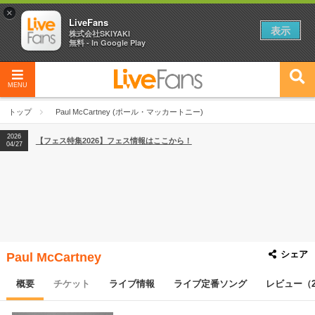
×
LiveFans
表示
株式会社SKIYAKI
無料 - In Google Play
MENU
2026
【フェス特集2026】フェス情報はここから！
04/27
トップ
Paul McCartney (ポール・マッカートニー)
2026
【ライブ動員ランキング】2026年上半期編発表！
07/28
2026
【フェス特集2026】フェス情報はここから！
04/27
2026
【ライブ動員ランキング】2026年上半期編発表！
07/28
シェア
Paul McCartney
概要
チケット
ライブ情報
ライブ定番ソング
レビュー（2