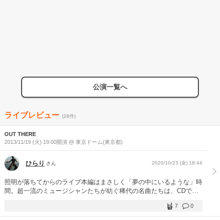
公演一覧へ
ライブレビュー
(28件)
OUT THERE
2013/11/19 (火) 19:00開演 @ 東京ドーム(東京都)
ひらり
2020/10/23 (金) 18:44
さん
照明が落ちてからのライブ本編はまさしく「夢の中にいるような」時
間。超一流のミュージシャンたちが紡ぐ稀代の名曲たちは、CDで聴
くそれらと比較してロックはより激しく、バラードはより優しく、そ
7
0
してポップソングはより楽しく響き、とにかく1曲々々の存在感が尋
常じゃない。ポールは曲ごとにエレキ、アコースティックとギターを