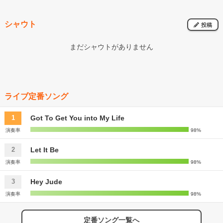
ンコール時に日英両国の国旗を客席に浮かび上がらせたり、様々な色
彩に点灯を変化させたりと、素晴らしいアイデアで場内の興奮も一気
に最高潮に。 すべての演奏を終えたポールが叫んだ「マタ、アイマ
シャウト
投稿
ショー」の言葉。この感動を再び日本で体感できるかもしれないとい
う新たな期待を刻んで武道館を後にした私にとって、紛れもなく今夜
は贅沢すぎる時間でありました。
まだシャウトがありません
ライブ定番ソング
Got To Get You into My Life
1
演奏率
98%
Let It Be
2
演奏率
98%
Hey Jude
3
演奏率
98%
定番ソング一覧へ