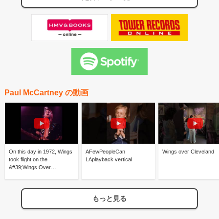
Paul McCartney の動画
On this day in 1972, Wings
AFewPeopleCan
Wings over Cleveland
took flight on the
LAplayback vertical
&#39;Wings Over
Europe&#39; tour in
Ollioules, France
もっと見る