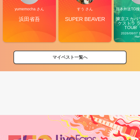
yumemocha さん
すう さん
日本外送TG搜@
浜田省吾
SUPER BEAVER
東京スカパ
ケストラ 
TOUR「V
Carn
2026/08/07 
Ha
マイベスト一覧へ